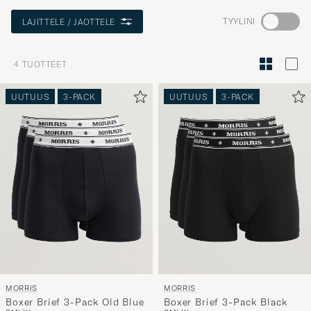
Aktivoi
TYYLINI
LAJITTELE / JAOTTELE
Minun
tyylini
4
TUOTTEET
Tyylineuv
avulla
UUTUUS
3-PACK
UUTUUS
3-PACK
ja
saat
omaan
tyyliisi
sopivan
lajittelun
tuotteille
MORRIS
MORRIS
Boxer Brief 3-Pack Old Blue
Boxer Brief 3-Pack Black