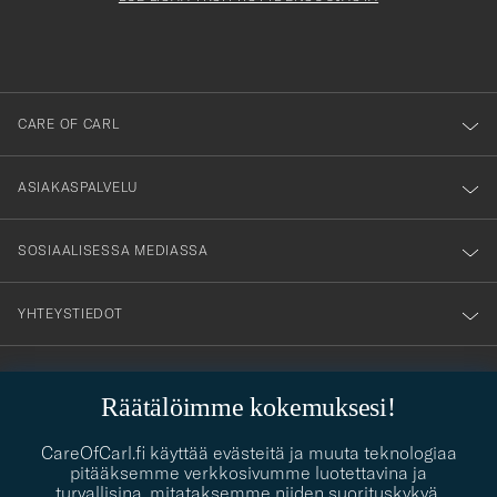
att
du
anmälde
dig
till
CARE OF CARL
vårt
nyhetsbrev!
ASIAKASPALVELU
SOSIAALISESSA MEDIASSA
YHTEYSTIEDOT
Räätälöimme kokemuksesi!
PUKEUTUMISNEUVONTA
Kaipaatko apua oman tyylisi löytämiseen? Me autamme sinua
CareOfCarl.fi käyttää evästeitä ja muuta teknologiaa
contact@careofcarl.com
mielellämme!
pitääksemme verkkosivumme luotettavina ja
turvallisina, mitataksemme niiden suorituskykyä,