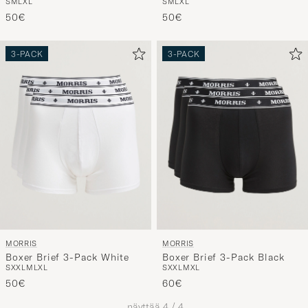
S
M
L
XL
S
M
L
XL
50€
50€
3-PACK
3-PACK
MORRIS
MORRIS
Boxer Brief 3-Pack White
Boxer Brief 3-Pack Black
S
XXL
M
L
XL
S
XXL
M
XL
50€
60€
näyttää
4
/
4