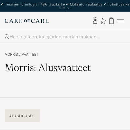
✔
Ilmainen toimitus yli 49€ tilauksille
✔
Maksuton palautus
✔
Toimitusaika
2–5 pv
Haku
MORRIS
/
VAATTEET
Morris: Alusvaatteet
ALUSHOUSUT