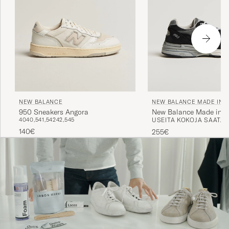
NEW BALANCE
NEW BALANCE MADE IN U
950 Sneakers Angora
New Balance Made in M
40
40,5
41,5
42
42,5
45
USEITA KOKOJA SAATAV
USA 993 Sneakers Blac
140€
255€