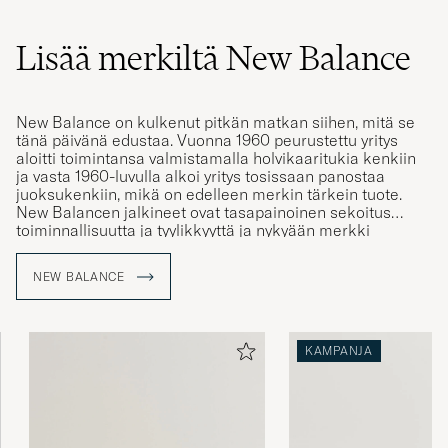
Lisää merkiltä New Balance
New Balance on kulkenut pitkän matkan siihen, mitä se
tänä päivänä edustaa. Vuonna 1960 peurustettu yritys
aloitti toimintansa valmistamalla holvikaaritukia kenkiin
ja vasta 1960-luvulla alkoi yritys tosissaan panostaa
juoksukenkiin, mikä on edelleen merkin tärkein tuote.
New Balancen jalkineet ovat tasapainoinen sekoitus
toiminnallisuutta ja tyylikkyyttä ja nykyään merkki
kuuluukin maailman johtaviin lenkkarivalmistajiin. Merkin
ehkä tunnetuimmat mallit ovat uraauurtavat 574 ja 966,
NEW BALANCE
joita merkki valmistaa edelleen.
Merkin juuret ovat Amerikan maaperällä, joita
jalkinevalmistaja edelleen arvostaa ja siksi suuri osa
KAMPANJA
merkin jalkineista on edelleen valmistettu Amerikassa,
vaikka merkistä onkin tullut maailmanlaajuinen ilmiö.