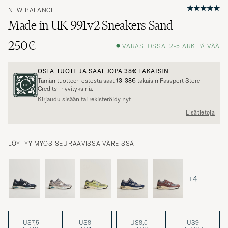
NEW BALANCE
Made in UK 991v2 Sneakers Sand
250€
VARASTOSSA, 2-5 ARKIPÄIVÄÄ
OSTA TUOTE JA SAAT JOPA
38€
TAKAISIN
Tämän tuotteen ostosta saat
13-38€
takaisin Passport Store
Credits -hyvityksinä.
Kirjaudu sisään tai rekisteröidy nyt
Lisätietoja
LÖYTYY MYÖS SEURAAVISSA VÄREISSÄ
+4
US7,5 -
US8 -
US8,5 -
US9 -