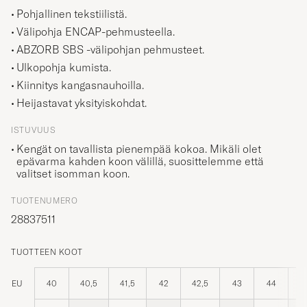
Pohjallinen tekstiilistä.
Välipohja ENCAP-pehmusteella.
ABZORB SBS -välipohjan pehmusteet.
Ulkopohja kumista.
Kiinnitys kangasnauhoilla.
Heijastavat yksityiskohdat.
ISTUVUUS
Kengät on tavallista pienempää kokoa. Mikäli olet
epävarma kahden koon välillä, suosittelemme että
valitset isomman koon.
TUOTENUMERO
28837511
TUOTTEEN KOOT
EU
40
40,5
41,5
42
42,5
43
44
4