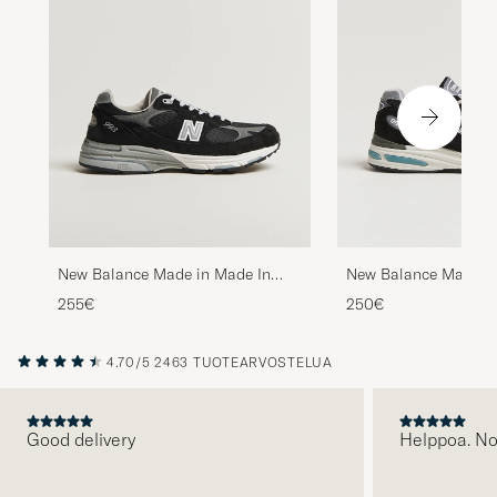
New Balance Made in
New Balance Made in Made In
Sneakers Black
USA 993 Sneakers Black
250€
255€
4.70/5
2463 TUOTEARVOSTELUA
Good delivery
Helppoa. N
EDELLINEN