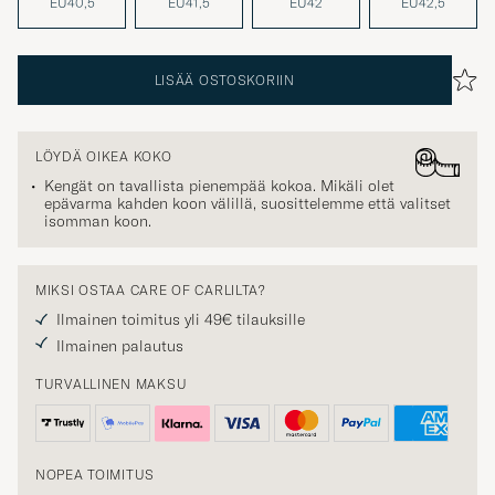
EU40,5
EU41,5
EU42
EU42,5
LISÄÄ OSTOSKORIIN
LÖYDÄ OIKEA KOKO
Kengät on tavallista pienempää kokoa. Mikäli olet
epävarma kahden koon välillä, suosittelemme että valitset
isomman koon.
MIKSI OSTAA CARE OF CARLILTA?
Ilmainen toimitus yli 49€ tilauksille
Ilmainen palautus
TURVALLINEN MAKSU
NOPEA TOIMITUS