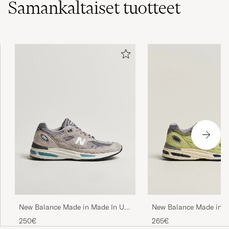
Samankaltaiset
tuotteet
VITANTONIO G
OSTETTU OSOITTEESSA CAREOFCARL.IT
Gode sko!
GISELA T
OSTETTU OSOITTEESSA CAREOFCARL.NO
New Balance Made in Made In UK
New Balance Made in M
991 Sneakers Grey
991v2 Green Banana
250€
265€