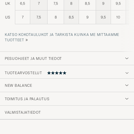
UK
6,5
7
7,5
8
8,5
9
9,5
US
7
7,5
8
8,5
9
9,5
10
1
KATSO KOKOTAULUKOT JA TARKISTA KUINKA ME MITTAAMME
»
TUOTTEET
PESUOHJEET JA MUUT TIEDOT
TUOTEARVOSTELUT
NEW BALANCE
Klar favorit bland sneakers.
TOIMITUS JA PALAUTUS
PETER J
OSTETTU OSOITTEESSA CAREOFCARL.SE
VALMISTAJATIEDOT
Efficienza e qualità