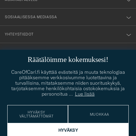
SOSIAALISESSA MEDIASSA
YHTEYSTIEDOT
Räätälöimme kokemuksesi!
PUKEUTUMISNEUVONTA
Kaipaatko apua oman tyylisi löytämiseen? Me autamme sinua
CareOfCarl.fi käyttää evästeitä ja muuta teknologiaa
contact@careofcarl.com
mielellämme!
pitääksemme verkkosivumme luotettavina ja
turvallisina, mitataksemme niiden suorituskykyä,
PUKEUTUMISNEUVONTA
tarjotaksemme henkilökohtaisia ostokokemuksia ja
personoitua
…
Lue lisää
HYVÄKSY
© Care of Carl 2026
MUOKKAA
VÄLTTÄMÄTTÖMÄT
HYVÄKSY