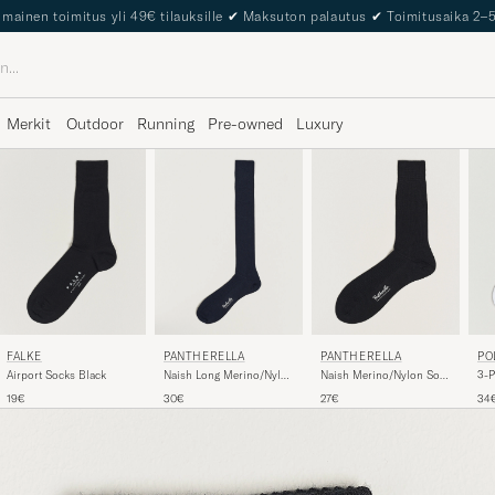
The Care of Carl Passport
Merkit
Outdoor
Running
Pre-owned
Luxury
FALKE
PANTHERELLA
PANTHERELLA
PO
Airport Socks Black
Naish Long Merino/Nylon
Naish Merino/Nylon Sock
3-P
Sock Navy
Black
19€
30€
27€
34