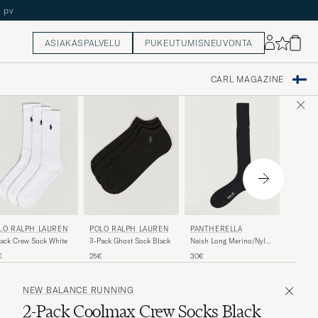
ASIAKASPALVELU
PUKEUTUMISNEUVONTA
CARL MAGAZINE
PANTH
LO RALPH LAUREN
POLO RALPH LAUREN
PANTHERELLA
Vale Co
ack Crew Sock White
3-Pack Ghost Sock Black
Naish Long Merino/Nylon
Sock Black
24€
€
25€
30€
NEW BALANCE RUNNING
2-Pack Coolmax Crew Socks Black