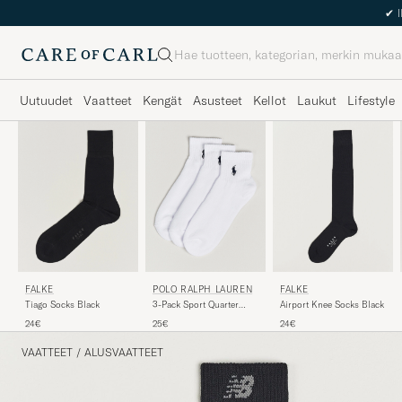
Haku
Uutuudet
Vaatteet
Kengät
Asusteet
Kellot
Laukut
Lifestyle
FALKE
POLO RALPH LAUREN
FALKE
Tiago Socks Black
3-Pack Sport Quarter
Airport Knee Socks Black
Socks White
24€
25€
24€
VAATTEET
/
ALUSVAATTEET