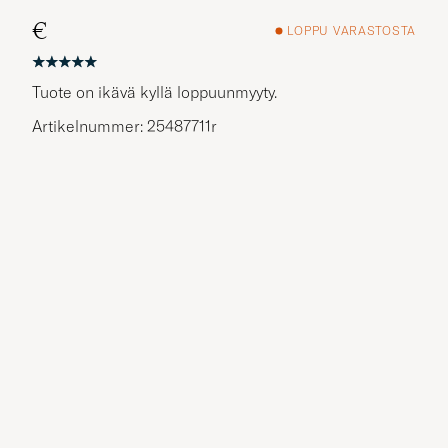
€
LOPPU VARASTOSTA
Tuote on ikävä kyllä loppuunmyyty.
Artikelnummer: 25487711r
Muita vaihtoehtoja?
SAMANKALTAISIA TUOTTEITA