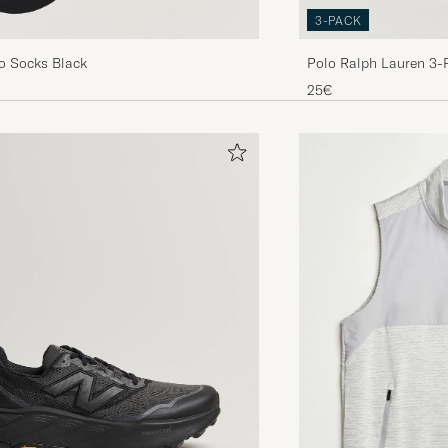
3-PACK
o Socks Black
Polo Ralph Lauren 3-
White
25€