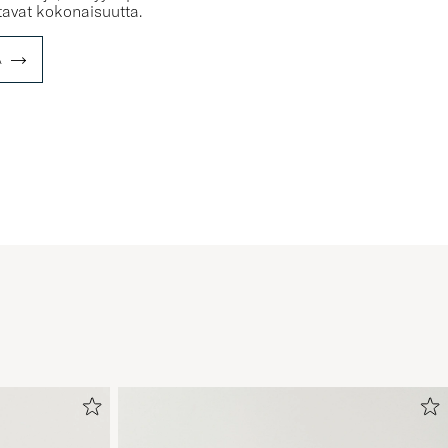
ntavat kokonaisuutta.
A