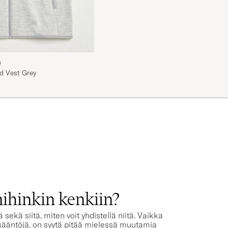
G
d Vest Grey
T
ihinkin kenkiin?
kä siitä, miten voit yhdistellä niitä. Vaikka
sääntöjä, on syytä pitää mielessä muutamia