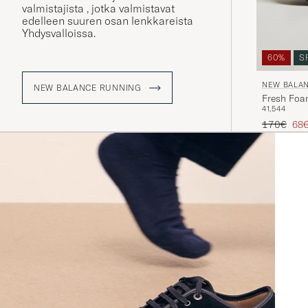
valmistajista , jotka valmistavat
edelleen suuren osan lenkkareista ​​
Yhdysvalloissa.
60%
S
NEW BALA
NEW BALANCE RUNNING
Fresh Foa
41,5
44
Tavallinen
Ale
170€
68