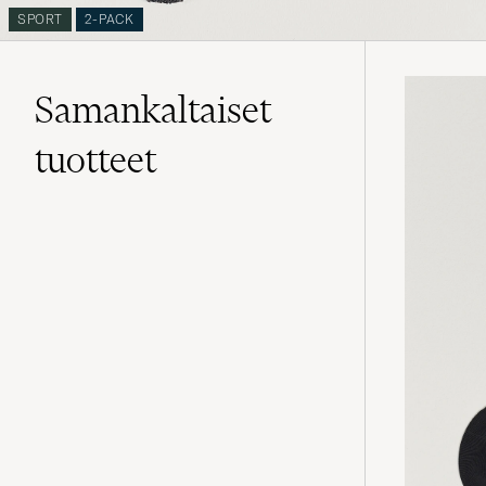
SPORT
2-PACK
Samankaltaiset
tuotteet