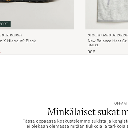
PORT
NCE RUNNING
NEW BALANCE RUNNIN
m X Hierro V9 Black
New Balance Heat Gri
S
M
L
XL
 hinta
nnettu hinta
€
90€
OPPAA
Minkälaiset sukat m
Tässä oppaassa keskustelemme sukista ja kengistä se
ei olekaan olemassa mitään tiukkoja ja tarkkoja 