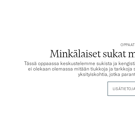
OPPAA
Minkälaiset sukat m
Tässä oppaassa keskustelemme sukista ja kengistä se
ei olekaan olemassa mitään tiukkoja ja tarkkoja 
yksityiskohtia, jotka para
LISÄTIETOJ