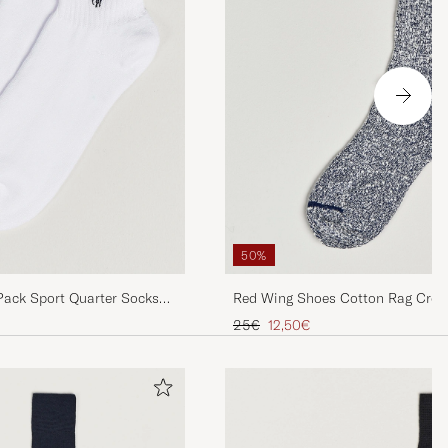
50%
Pack Sport Quarter Socks
Red Wing Shoes Cotton Rag Crew
Tavallinen hinta
Alennettu hinta
25€
12,50€