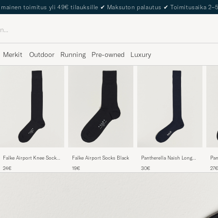
The Care of Carl Passport
Merkit
Outdoor
Running
Pre-owned
Luxury
Falke Airport Knee Socks
Falke Airport Socks Black
Pantherella Naish Long
Pan
Black
Merino/Nylon Sock Navy
Mer
24€
19€
30€
27