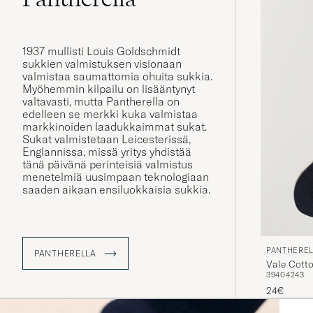
1937 mullisti Louis Goldschmidt
sukkien valmistuksen visionaan
valmistaa saumattomia ohuita sukkia.
Myöhemmin kilpailu on lisääntynyt
valtavasti, mutta Pantherella on
edelleen se merkki kuka valmistaa
markkinoiden laadukkaimmat sukat.
Sukat valmistetaan Leicesterissä,
Englannissa, missä yritys yhdistää
tänä päivänä perinteisiä valmistus
menetelmiä uusimpaan teknologiaan
saaden aikaan ensiluokkaisia sukkia.
PANTHERE
PANTHERELLA
Vale Cott
39
40
42
43
24€