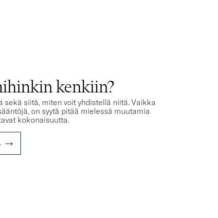
T
ihinkin kenkiin?
kä siitä, miten voit yhdistellä niitä. Vaikka
sääntöjä, on syytä pitää mielessä muutamia
ntavat kokonaisuutta.
A