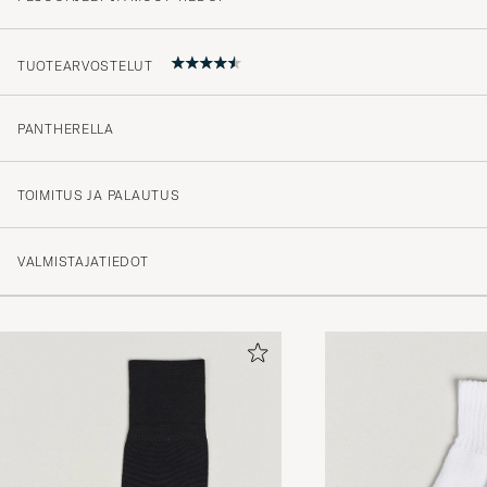
TUOTEARVOSTELUT
PANTHERELLA
4.5
TOIMITUS JA PALAUTUS
(6 Arvosana)
VALMISTAJATIEDOT
(4)
(1)
(1)
(0)
(0)