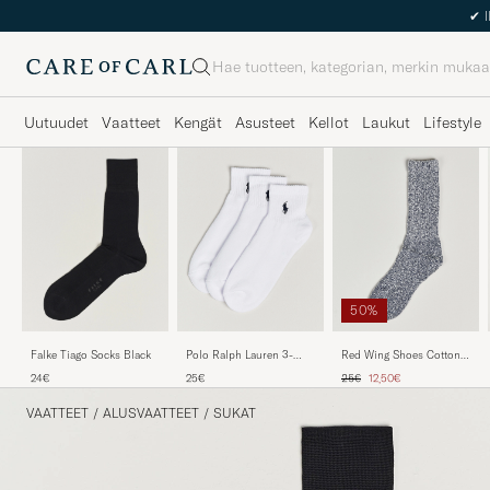
Haku
Uutuudet
Vaatteet
Kengät
Asusteet
Kellot
Laukut
Lifestyle
50%
Falke Tiago Socks Black
Polo Ralph Lauren 3-
Red Wing Shoes Cotton
Pack Sport Quarter Socks
Rag Crew Blue/White
Tavallinen hinta
Alennettu hinta
24€
25€
25€
12,50€
White
VAATTEET
/
ALUSVAATTEET
/
SUKAT