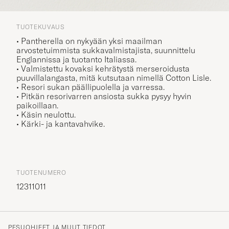
TUOTEKUVAUS
• Pantherella on nykyään yksi maailman
arvostetuimmista sukkavalmistajista, suunnittelu
Englannissa ja tuotanto Italiassa.
• Valmistettu kovaksi kehrätystä merseroidusta
puuvillalangasta, mitä kutsutaan nimellä Cotton Lisle.
• Resori sukan päällipuolella ja varressa.
• Pitkän resorivarren ansiosta sukka pysyy hyvin
paikoillaan.
• Käsin neulottu.
• Kärki- ja kantavahvike.
TUOTENUMERO
12311011
PESUOHJEET JA MUUT TIEDOT