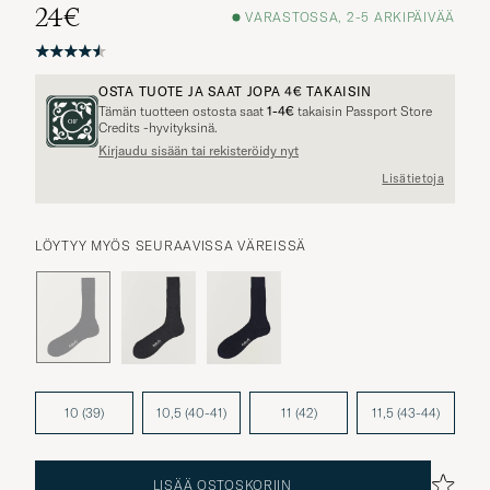
24€
VARASTOSSA, 2-5 ARKIPÄIVÄÄ
OSTA TUOTE JA SAAT JOPA
4€
TAKAISIN
Tämän tuotteen ostosta saat
1-4€
takaisin Passport Store
Credits -hyvityksinä.
Kirjaudu sisään tai rekisteröidy nyt
Muita vaihtoehtoja?
Lisätietoja
LÖYTYY MYÖS SEURAAVISSA VÄREISSÄ
SAMANKALTAISIA TUOTTEITA
10 (39)
10,5 (40-41)
11 (42)
11,5 (43-44)
LISÄÄ OSTOSKORIIN