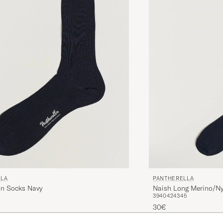
LLA
PANTHERELLA
on Socks Navy
Naish Long Merino/Ny
39
40
42
43
45
30€