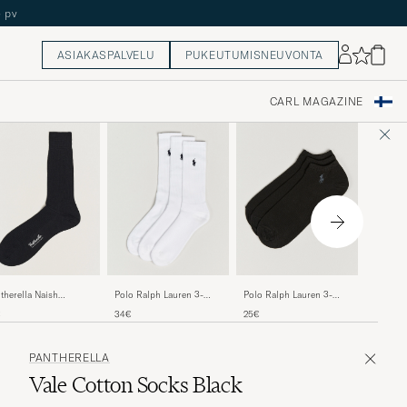
ASIAKASPALVELU
PUKEUTUMISNEUVONTA
CARL MAGAZINE
Panther
therella Naish
Polo Ralph Lauren 3-
Polo Ralph Lauren 3-
Merino/
ino/Nylon Sock Black
Pack Crew Sock White
Pack Ghost Sock Black
30€
€
34€
25€
PANTHERELLA
Vale Cotton Socks Black