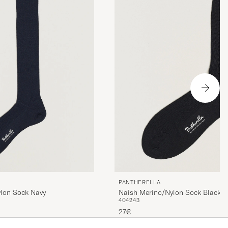
PANTHERELLA
lon Sock Navy
Naish Merino/Nylon Sock Black
40
42
43
27€