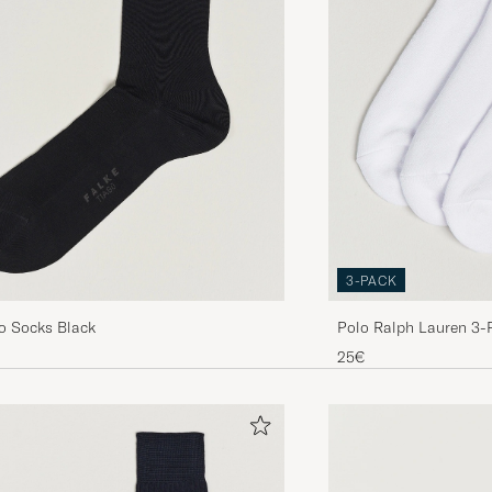
3-PACK
o Socks Black
Polo Ralph Lauren 3-
White
25€