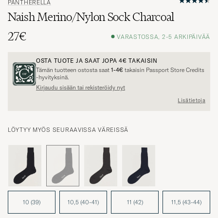
PANTHERELLA
Naish Merino/Nylon Sock Charcoal
27€
VARASTOSSA, 2-5 ARKIPÄIVÄÄ
OSTA TUOTE JA SAAT JOPA
4€
TAKAISIN
Tämän tuotteen ostosta saat
1-4€
takaisin Passport Store Credits
-hyvityksinä.
Kirjaudu sisään tai rekisteröidy nyt
Lisätietoja
LÖYTYY MYÖS SEURAAVISSA VÄREISSÄ
10 (39)
10,5 (40-41)
11 (42)
11,5 (43-44)