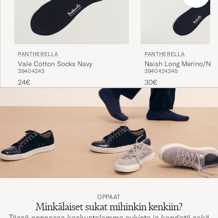
PANTHERELLA
PANTHERELLA
Vale Cotton Socks Navy
Naish Long Merino/Nyl
39
40
42
43
39
40
42
43
45
Navy
24€
30€
OPPAAT
Minkälaiset sukat mihinkin kenkiin?
Tässä oppaassa keskustelemme sukista ja kengistä sekä