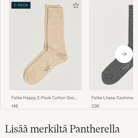
2-PACK
Meget behagelig. Fin farge.
JAN T
OSTETTU OSOITTEESSA CAREOFCARL.NO
Riktigt sköna strumpor som verkar vara av
hög kvalitet. Bra passform och de är relativt
tunna så fungerar bra att ha även sommartid.
FREDRIK G
OSTETTU OSOITTEESSA CAREOFCARL.SE
Falke Happy 2-Pack Cotton Socks
Falke Lhasa Cashmere
Top britische Qualität, sehr zufrieden
Sand
Light Grey
14€
23€
VEDAD S
OSTETTU OSOITTEESSA CAREOFCARL.DE
Lisää merkiltä Pantherella