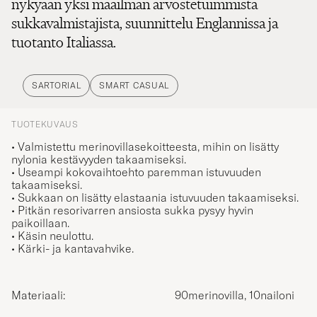
nykyään yksi maailman arvostetuimmista
sukkavalmistajista, suunnittelu Englannissa ja
tuotanto Italiassa.
SARTORIAL
SMART CASUAL
TUOTEKUVAUS
• Valmistettu merinovillasekoitteesta, mihin on lisätty
nylonia kestävyyden takaamiseksi.
• Useampi kokovaihtoehto paremman istuvuuden
takaamiseksi.
• Sukkaan on lisätty elastaania istuvuuden takaamiseksi
.
• Pitkän resorivarren ansiosta sukka pysyy hyvin
paikoillaan.
• Käsin neulottu.
• Kärki- ja kantavahvike.
Materiaali:
90merinovilla, 10nailoni