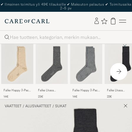
✔
Ilmainen toimitus yli 49€ tilauksille
✔
Maksuton palautus
✔
Toimitusaika
2–5 pv
Haku
Falke Happy 2-Pack
Falke Lhasa
Falke Happy 2-Pack
Falke Lhasa
Cotton Socks Sand
Cashmere Socks
Cotton Socks Light
Cashmere Socks
14€
23€
14€
22€
Light Grey
Grey
Antracite Grey
VAATTEET
/
ALUSVAATTEET
/
SUKAT