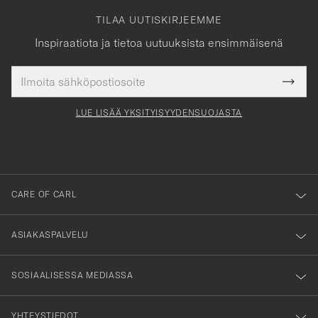
TILAA UUTISKIRJEEMME
Inspiraatiota ja tietoa uutuuksista ensimmäisenä
Sähköpostiosoite
Tack
kollinen
Submi
för
tieto
Newsl
Form
LUE LISÄÄ YKSITYISYYDENSUOJASTA
att
du
anmälde
dig
till
CARE OF CARL
vårt
nyhetsbrev!
ASIAKASPALVELU
SOSIAALISESSA MEDIASSA
YHTEYSTIEDOT