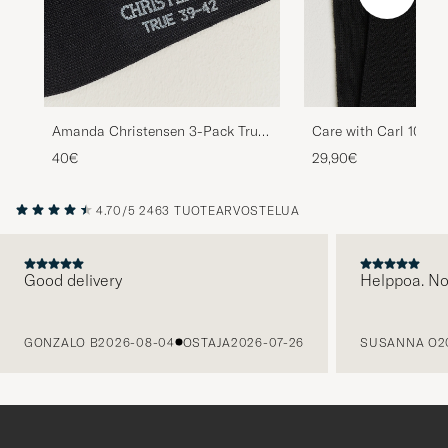
Amanda Christensen 3-Pack True
Care with Carl 10-Pa
Cotton Ribbed Socks Black
Cotton Socks BLACK
40€
29,90€
4.70/5
2463 TUOTEARVOSTELUA
Good delivery
Helppoa. N
EDELLINEN
GONZALO B
2026-08-04
OSTAJA
2026-07-26
SUSANNA O
2