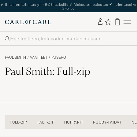
✔
Ilmainen toimitus yli 49€ tilauksille
✔
Maksuton palautus
✔
Toimitusaika
2–5 pv
Haku
PAUL SMITH
/
VAATTEET
/
PUSEROT
Paul Smith: Full-zip
FULL-ZIP
HALF-ZIP
HUPPARIT
RUGBY-PAIDAT
NE