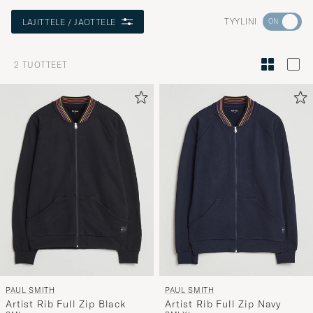
Aktivoi
TYYLINI
LAJITTELE / JAOTTELE
Minun
tyylini
2
TUOTTEET
Tyylineuv
avulla
ja
saat
omaan
tyyliisi
sopivan
lajittelun
tuotteille
PAUL SMITH
PAUL SMITH
Artist Rib Full Zip Black
Artist Rib Full Zip Navy