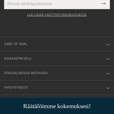
Sähköpostiosoite
Tack
kollinen
Submi
för
tieto
Newsl
Form
LUE LISÄÄ YKSITYISYYDENSUOJASTA
att
du
anmälde
dig
till
CARE OF CARL
vårt
nyhetsbrev!
ASIAKASPALVELU
SOSIAALISESSA MEDIASSA
YHTEYSTIEDOT
Räätälöimme kokemuksesi!
PUKEUTUMISNEUVONTA