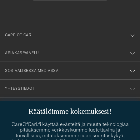
att
du
anmälde
dig
till
CARE OF CARL
vårt
nyhetsbrev!
ASIAKASPALVELU
SOSIAALISESSA MEDIASSA
YHTEYSTIEDOT
Räätälöimme kokemuksesi!
PUKEUTUMISNEUVONTA
CareOfCarl.fi käyttää evästeitä ja muuta teknologiaa
Kaipaatko apua oman tyylisi löytämiseen? Me autamme sinua
pitääksemme verkkosivumme luotettavina ja
contact@careofcarl.com
mielellämme!
turvallisina, mitataksemme niiden suorituskykyä,