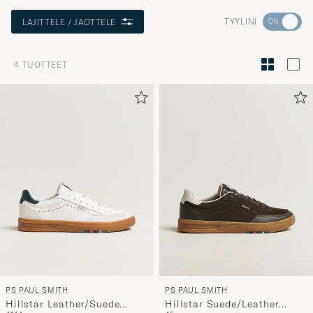
Aktivoi
TYYLINI
LAJITTELE / JAOTTELE
Minun
tyylini
4
TUOTTEET
Tyylineuv
avulla
ja
saat
omaan
tyyliisi
sopivan
lajittelun
tuotteille
PS PAUL SMITH
PS PAUL SMITH
Hillstar Leather/Suede
Hillstar Suede/Leather