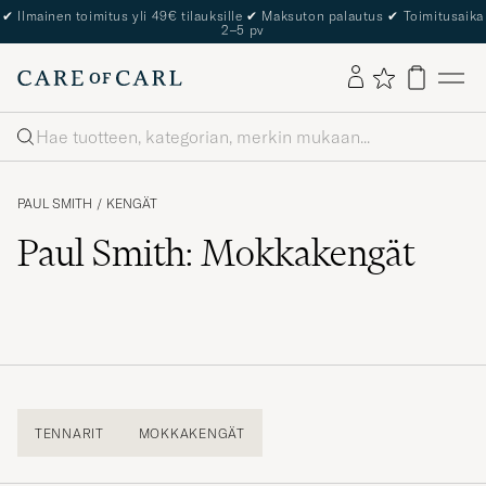
✔
Ilmainen toimitus yli 49€ tilauksille
✔
Maksuton palautus
✔
Toimitusaika
2–5 pv
Haku
PAUL SMITH
/
KENGÄT
Paul Smith: Mokkakengät
TENNARIT
MOKKAKENGÄT