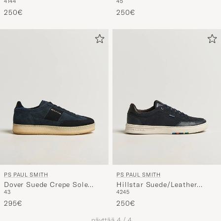
41
44
45
Sneaker White
Sneaker Dark Brown
250€
250€
PS PAUL SMITH
PS PAUL SMITH
Dover Suede Crepe Sole
Hillstar Suede/Leather
43
42
45
Sneaker Navy
Sneaker Navy
295€
250€
näyttää
4
/
4