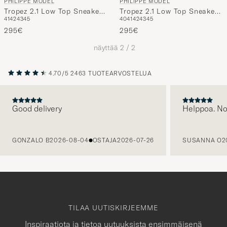
PHILIPPE MODEL
PHILIPPE MODEL
Tropez 2.1 Low Top Sneakers
Tropez 2.1 Low Top Sneakers
41
42
43
45
40
41
42
43
45
Black
White
295€
295€
näyttää
2
/
2
4.70/5
2463 TUOTEARVOSTELUA
Good delivery
Helppoa. N
EDELLINEN
GONZALO B
2026-08-04
OSTAJA
2026-07-26
SUSANNA O
2
TILAA UUTISKIRJEEMME
Inspiraatiota ja tietoa uutuuksista ensimmäisenä