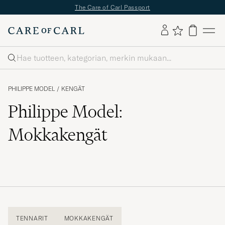
The Care of Carl Passport
Haku
PHILIPPE MODEL
/
KENGÄT
Philippe Model:
Mokkakengät
TENNARIT
MOKKAKENGÄT