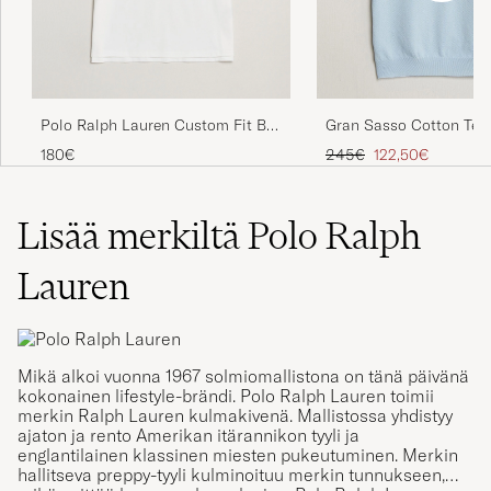
Polo Ralph Lauren Custom Fit Big
Gran Sasso Cotton Tex
Pony Polo White
Knitted Polo Light Blue
Tavallinen hinta
Alennettu hinta
180€
245€
122,50€
Lisää merkiltä Polo Ralph
Lauren
Mikä alkoi vuonna 1967 solmiomallistona on tänä päivänä
kokonainen lifestyle-brändi. Polo Ralph Lauren toimii
merkin Ralph Lauren kulmakivenä. Mallistossa yhdistyy
ajaton ja rento Amerikan itärannikon tyyli ja
englantilainen klassinen miesten pukeutuminen. Merkin
hallitseva preppy-tyyli kulminoituu merkin tunnukseen,
mikä esittää hevospoolonpelaajaa. Polo Ralph Lauren