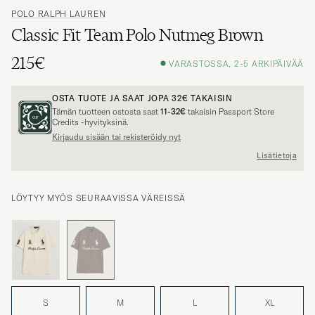
POLO RALPH LAUREN
Classic Fit Team Polo Nutmeg Brown
215€
VARASTOSSA, 2-5 ARKIPÄIVÄÄ
OSTA TUOTE JA SAAT JOPA
32€
TAKAISIN
Tämän tuotteen ostosta saat
11-32€
takaisin Passport Store
Credits -hyvityksinä.
Kirjaudu sisään tai rekisteröidy nyt
Lisätietoja
LÖYTYY MYÖS SEURAAVISSA VÄREISSÄ
S
M
L
XL