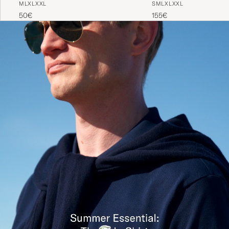
50€
155€