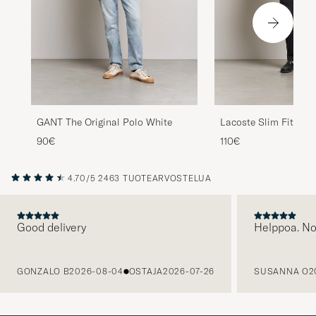
GANT The Original Polo White
Lacoste Slim Fit Polo
90€
110€
4.70/5
2463 TUOTEARVOSTELUA
Good delivery
Helppoa. N
EDELLINEN
GONZALO B
2026-08-04
OSTAJA
2026-07-26
SUSANNA O
2