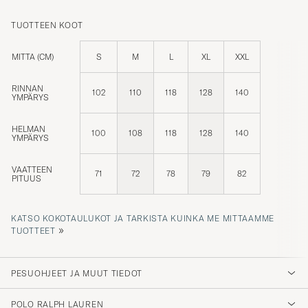
TUOTTEEN KOOT
MITTA (CM)
S
M
L
XL
XXL
RINNAN
102
110
118
128
140
YMPÄRYS
HELMAN
100
108
118
128
140
YMPÄRYS
VAATTEEN
71
72
78
79
82
PITUUS
KATSO KOKOTAULUKOT JA TARKISTA KUINKA ME MITTAAMME
»
TUOTTEET
PESUOHJEET JA MUUT TIEDOT
POLO RALPH LAUREN