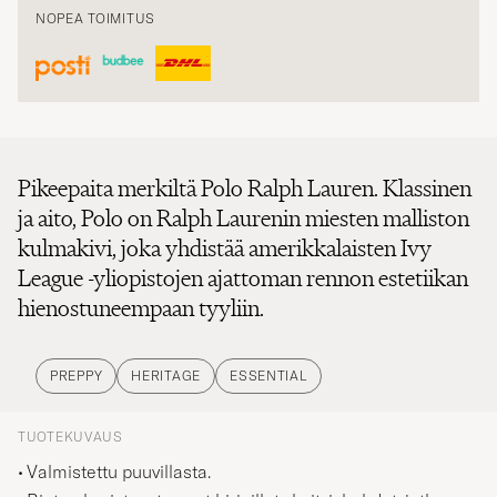
NOPEA TOIMITUS
Pikeepaita merkiltä Polo Ralph Lauren. Klassinen
ja aito, Polo on Ralph Laurenin miesten malliston
kulmakivi, joka yhdistää amerikkalaisten Ivy
League -yliopistojen ajattoman rennon estetiikan
hienostuneempaan tyyliin.
PREPPY
HERITAGE
ESSENTIAL
TUOTEKUVAUS
Valmistettu puuvillasta.
Rintaa koristavat useat kirjaillut yksityiskohdat, jotka