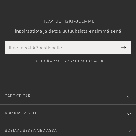
TILAA UUTISKIRJEEMME
Inspiraatiota ja tietoa uutuuksista ensimmäisenä
Sähköpostiosoite
Tack
kollinen
Submi
för
tieto
Newsl
Form
LUE LISÄÄ YKSITYISYYDENSUOJASTA
att
du
anmälde
dig
till
CARE OF CARL
vårt
nyhetsbrev!
ASIAKASPALVELU
SOSIAALISESSA MEDIASSA