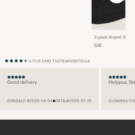
3-pack Airport Socks
Melange
52€
4.70/5
2463 TUOTEARVOSTELUA
Good delivery
Helppoa. N
EDELLINEN
GONZALO B
2026-08-04
OSTAJA
2026-07-26
SUSANNA O
2