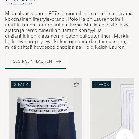
Mikä alkoi vuonna 1967 solmiomallistona on tänä päivänä
kokonainen lifestyle-brändi. Polo Ralph Lauren toimii
merkin Ralph Lauren kulmakivenä. Mallistossa yhdistyy
ajaton ja rento Amerikan itärannikon tyyli ja
englantilainen klassinen miesten pukeutuminen. Merkin
hallitseva preppy-tyyli kulminoituu merkin tunnukseen,
mikä esittää hevospoolonpelaajaa. Polo Ralph Lauren
tunnus tunnetaankin maailmanlaajuisesti ja merkki toimii
tänä päivänä symbolina aidoille ja perinteitä
POLO RALPH LAUREN
kunnioittaville vaatteille. Mallistosta löytyy muun muassa
klassisia poolopaitoja ja palmikkoneuleita rennolle, mutta
tyylikkäälle pukeutujalle.
3-PACK
6-PACK