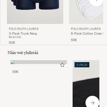
POLO RALPH LAUREN
POLO RALPH LAUREN
3-Pack Trunk Navy
6-Pack Cotton Crew So
M
L
XL
XXL
55€
50€
Näin voit yhdistää
3-PACK
55€