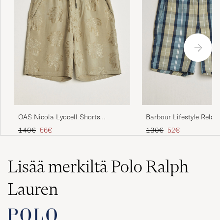
OAS Nicola Lyocell Shorts
Barbour Lifestyle Relax
Palmoza
Highland Loch
Tavallinen hinta
Alennettu hinta
Tavallinen hinta
Alennettu hinta
140€
56€
130€
52€
Lisää merkiltä Polo Ralph
Lauren