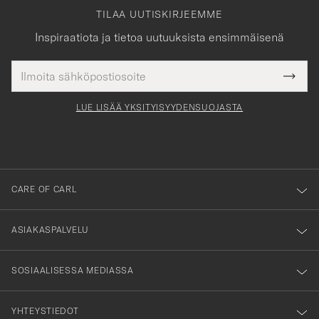
TILAA UUTISKIRJEEMME
Inspiraatiota ja tietoa uutuuksista ensimmäisenä
Sähköpostiosoite
Tack
kollinen
Submi
för
tieto
Newsl
Form
LUE LISÄÄ YKSITYISYYDENSUOJASTA
att
du
anmälde
dig
till
CARE OF CARL
vårt
nyhetsbrev!
ASIAKASPALVELU
SOSIAALISESSA MEDIASSA
YHTEYSTIEDOT