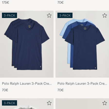
Round Sunglasses Matte Black
Neck T-Shirt Black
175€
70€
3-PACK
3-PACK
Polo Ralph Lauren 3-Pack Crew
Polo Ralph Lauren 3-Pack Crew
Neck T-Shirt Navy
Neck T-Shirt Navy/Light
70€
70€
Navy/Elite Blue
3-PACK