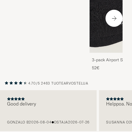
3-pack Airport Socks
Melange
52€
4.70/5
2463 TUOTEARVOSTELUA
Good delivery
Helppoa. N
EDELLINEN
GONZALO B
2026-08-04
OSTAJA
2026-07-26
SUSANNA O
2