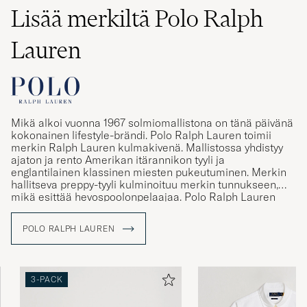
Lisää merkiltä Polo Ralph
Lauren
Mikä alkoi vuonna 1967 solmiomallistona on tänä päivänä
kokonainen lifestyle-brändi. Polo Ralph Lauren toimii
merkin Ralph Lauren kulmakivenä. Mallistossa yhdistyy
ajaton ja rento Amerikan itärannikon tyyli ja
englantilainen klassinen miesten pukeutuminen. Merkin
hallitseva preppy-tyyli kulminoituu merkin tunnukseen,
mikä esittää hevospoolonpelaajaa. Polo Ralph Lauren
tunnus tunnetaankin maailmanlaajuisesti ja merkki toimii
tänä päivänä symbolina aidoille ja perinteitä
POLO RALPH LAUREN
kunnioittaville vaatteille. Mallistosta löytyy muun muassa
klassisia poolopaitoja ja palmikkoneuleita rennolle, mutta
tyylikkäälle pukeutujalle.
3-PACK