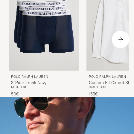
POLO RALPH LAUREN
POLO RALPH LAUREN
3-Pack Trunk Navy
Custom Fit Oxford Shir
M
L
XL
XXL
S
M
L
XL
XXL
50€
155€