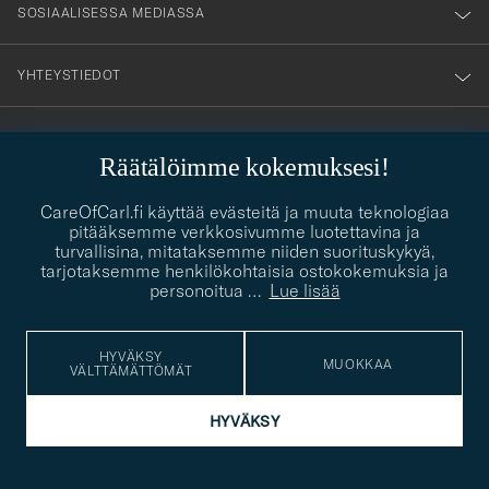
SOSIAALISESSA MEDIASSA
YHTEYSTIEDOT
Räätälöimme kokemuksesi!
PUKEUTUMISNEUVONTA
CareOfCarl.fi käyttää evästeitä ja muuta teknologiaa
Kaipaatko apua oman tyylisi löytämiseen? Me autamme sinua
pitääksemme verkkosivumme luotettavina ja
contact@careofcarl.com
mielellämme!
turvallisina, mitataksemme niiden suorituskykyä,
tarjotaksemme henkilökohtaisia ostokokemuksia ja
PUKEUTUMISNEUVONTA
personoitua
…
Lue lisää
HYVÄKSY
MUOKKAA
VÄLTTÄMÄTTÖMÄT
© Care of Carl 2026
HYVÄKSY