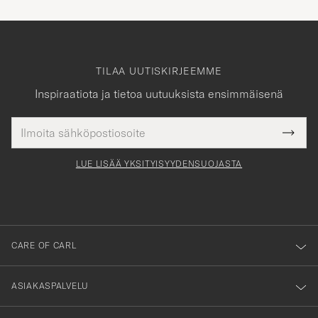
TILAA UUTISKIRJEEMME
Inspiraatiota ja tietoa uutuuksista ensimmäisenä
Sähköpostiosoite
Tack
kollinen
Submi
för
tieto
Newsl
Form
LUE LISÄÄ YKSITYISYYDENSUOJASTA
att
du
anmälde
dig
till
CARE OF CARL
vårt
nyhetsbrev!
ASIAKASPALVELU