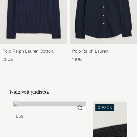
Polo Ralph Lauren Cotton
Polo Ralph Lauren
Cable Pullover Hunter Navy
Featherweight Mesh Shirt
200€
140€
Aviator Navy
Näin voit yhdistää
3-PACK
55€