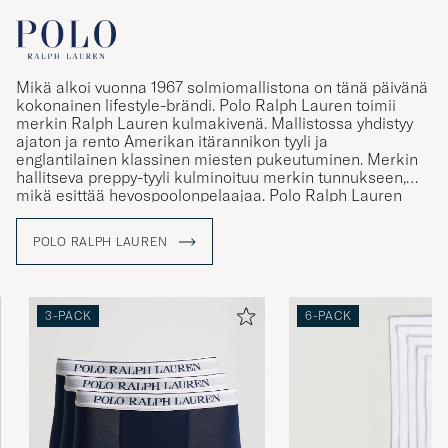
Mikä alkoi vuonna 1967 solmiomallistona on tänä päivänä
kokonainen lifestyle-brändi. Polo Ralph Lauren toimii
merkin Ralph Lauren kulmakivenä. Mallistossa yhdistyy
ajaton ja rento Amerikan itärannikon tyyli ja
englantilainen klassinen miesten pukeutuminen. Merkin
hallitseva preppy-tyyli kulminoituu merkin tunnukseen,
mikä esittää hevospoolonpelaajaa. Polo Ralph Lauren
tunnus tunnetaankin maailmanlaajuisesti ja merkki toimii
tänä päivänä symbolina aidoille ja perinteitä
POLO RALPH LAUREN
kunnioittaville vaatteille. Mallistosta löytyy muun muassa
klassisia poolopaitoja ja palmikkoneuleita rennolle, mutta
tyylikkäälle pukeutujalle.
3-PACK
6-PACK