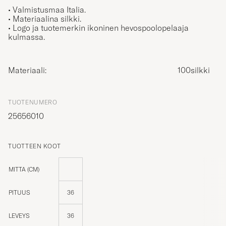
• Valmistusmaa Italia.
• Materiaalina silkki.
• Logo ja tuotemerkin ikoninen hevospoolopelaaja
kulmassa.
Materiaali:
100silkki
TUOTENUMERO
25656010
TUOTTEEN KOOT
MITTA (CM)
PITUUS
36
LEVEYS
36