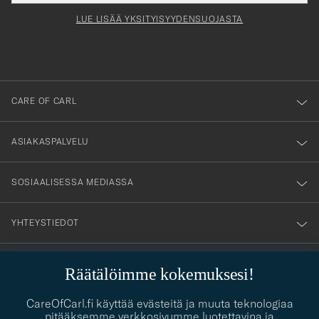
Form
LUE LISÄÄ YKSITYISYYDENSUOJASTA
att
du
anmälde
dig
till
CARE OF CARL
vårt
nyhetsbrev!
ASIAKASPALVELU
SOSIAALISESSA MEDIASSA
YHTEYSTIEDOT
Räätälöimme kokemuksesi!
PUKEUTUMISNEUVONTA
Kaipaatko apua oman tyylisi löytämiseen? Me autamme sinua
CareOfCarl.fi käyttää evästeitä ja muuta teknologiaa
contact@careofcarl.com
mielellämme!
pitääksemme verkkosivumme luotettavina ja