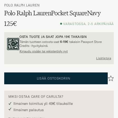
POLO RALPH LAUREN
Polo Ralph LaurenPocket SquareNavy
125€
VARASTOSSA, 2-5 ARKIPÄIVÄÄ
OSTA TUOTE JA SAAT JOPA
19€
TAKAISIN
Tämän tuotteen ostosta saat
6-19€
takaisin Passport Store
Credits -hyvityksinä.
Kirjaudu sisään tai rekisteröidy nyt
Lisätietoja
LISÄÄ OSTOSKORIIN
MIKSI OSTAA CARE OF CARLILTA?
Ilmainen toimitus yli 49€ tilauksille
Ilmainen palautus
TURVALLINEN MAKSU