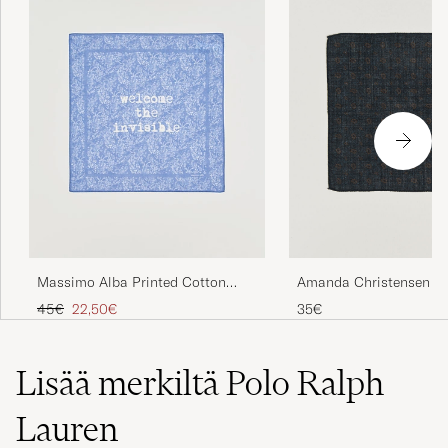
Massimo Alba Printed Cotton
Amanda Christensen Wo
Voile Hankerchief Tulip
Pocket Square Navy
Tavallinen hinta
Alennettu hinta
45€
22,50€
35€
Lisää merkiltä Polo Ralph
Lauren