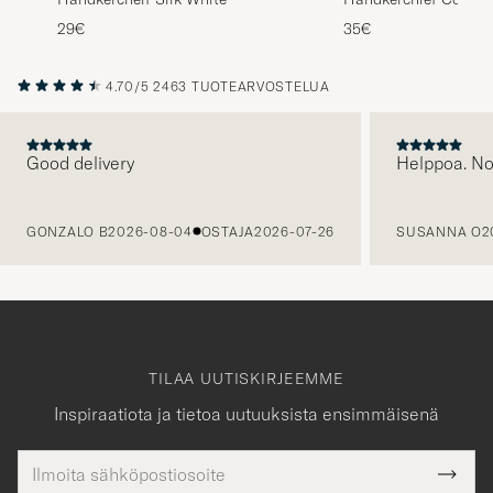
29€
35€
4.70/5
2463 TUOTEARVOSTELUA
Good delivery
Helppoa. N
EDELLINEN
GONZALO B
2026-08-04
OSTAJA
2026-07-26
SUSANNA O
2
TILAA UUTISKIRJEEMME
Inspiraatiota ja tietoa uutuuksista ensimmäisenä
Sähköpostiosoite
Tack
kollinen
Submi
för
tieto
Newsl