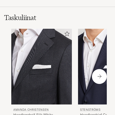
Taskuliinat
AMANDA CHRISTENSEN
STENSTRÖMS
Handkercheif Silk White
Handkerchief Cotton