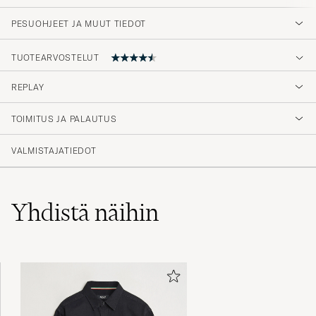
PESUOHJEET JA MUUT TIEDOT
TUOTEARVOSTELUT
4.6
REPLAY
TOIMITUS JA PALAUTUS
(18 Arvosana)
(15)
VALMISTAJATIEDOT
(2)
(0)
(1)
(1)
Yhdistä näihin
Denne model bestilt sammen med blå model
- stor forskel i størrelserne, selvom leveret i
samme størrelse.
MORTEN M