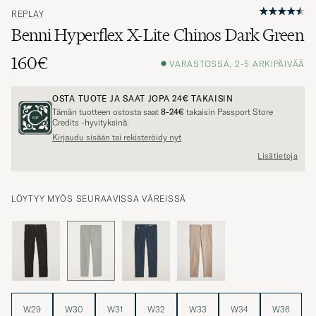
REPLAY
Benni Hyperflex X-Lite Chinos Dark Green
160€
VARASTOSSA, 2-5 ARKIPÄIVÄÄ
OSTA TUOTE JA SAAT JOPA
24€
TAKAISIN
Tämän tuotteen ostosta saat
8-24€
takaisin Passport Store
Credits -hyvityksinä.
Kirjaudu sisään tai rekisteröidy nyt
Lisätietoja
LÖYTYY MYÖS SEURAAVISSA VÄREISSÄ
W29
W30
W31
W32
W33
W34
W36