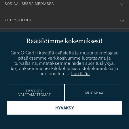
SOSIAALISESSA MEDIASSA
YHTEYSTIEDOT
Räätälöimme kokemuksesi!
PUKEUTUMISNEUVONTA
Kaipaatko apua oman tyylisi löytämiseen? Me autamme sinua
CareOfCarl.fi käyttää evästeitä ja muuta teknologiaa
contact@careofcarl.com
mielellämme!
pitääksemme verkkosivumme luotettavina ja
turvallisina, mitataksemme niiden suorituskykyä,
PUKEUTUMISNEUVONTA
tarjotaksemme henkilökohtaisia ostokokemuksia ja
personoitua
…
Lue lisää
HYVÄKSY
© Care of Carl 2026
MUOKKAA
VÄLTTÄMÄTTÖMÄT
HYVÄKSY