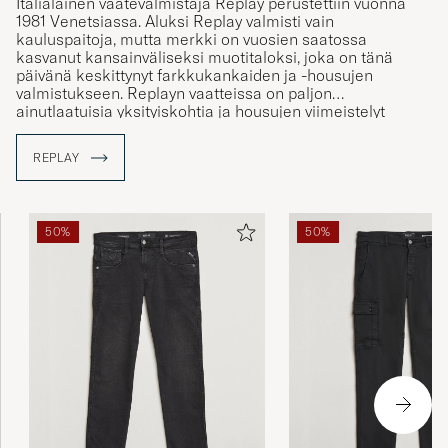
1981 Venetsiassa. Aluksi Replay valmisti vain
Gute Verarbeitung.
kauluspaitoja, mutta merkki on vuosien saatossa
kasvanut kansainväliseksi muotitaloksi, joka on tänä
VOLKER G
päivänä keskittynyt farkkukankaiden ja -housujen
OSTETTU OSOITTEESSA CAREOFCARL.DE
valmistukseen. Replayn vaatteissa on paljon
ainutlaatuisia yksityiskohtia ja housujen viimeistelyt
tehdään käsityönä, mikä antaa jokaiselle housulle
yksilöllisen ulkoasun.
REPLAY
Lækker kvalitet og Replay&amp#x27s gode
pasform.
SØREN A
OSTETTU OSOITTEESSA CAREOFCARL.DK
50%
50%