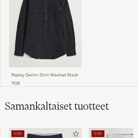
OSTETTU OSOITTEESSA CAREOFCARL.DK
Bra och passriktig byxa med stretch
HANS E
OSTETTU OSOITTEESSA CAREOFCARL.SE
Mkt snygg o bra byxa. Flexityg. Mkt bra
Replay Denim Shirt Washed Black
HANS E
OSTETTU OSOITTEESSA CAREOFCARL.SE
110€
Der stod på bukserne de var en str 33/32,
Samankaltaiset
tuotteet
men de var markant mindre end de to andre
bukser i samme mærke og model i samme
størrelse.
VICTOR CHRISTIAN L
50%
50%
OSTETTU OSOITTEESSA CAREOFCARL.DK