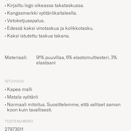
Kirjailtu logo oikeassa takataskussa.
Kangasmerkki vyötärökaitaleella.
Vetoketjusepalus.
Edessä kaksi vinotaskua ja kolikkotasku.
Kaksi istutettu taskua takana.
Materiaali:
91% puuvillaa, 6% elastomultiesteri, 3%
elastaani
ISTUVUUS
Kapea malli
Matala vyötärö
Normaali mitoitus. Suosittelemme, että valitset saman
koon kuin tavallisesti.
TUOTENUMERO
27973511