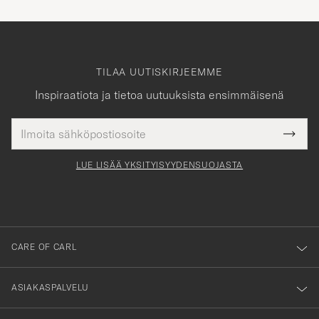
TILAA UUTISKIRJEEMME
Inspiraatiota ja tietoa uutuuksista ensimmäisenä
Sähköpostiosoite
Tack
kollinen
Submi
för
tieto
Newsl
Form
LUE LISÄÄ YKSITYISYYDENSUOJASTA
att
du
anmälde
dig
till
CARE OF CARL
vårt
nyhetsbrev!
ASIAKASPALVELU