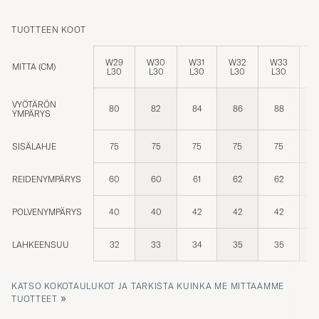
TUOTTEEN KOOT
W29
W30
W31
W32
W33
W
MITTA (CM)
L30
L30
L30
L30
L30
L
VYÖTÄRÖN
80
82
84
86
88
YMPÄRYS
SISÄLAHJE
75
75
75
75
75
REIDENYMPÄRYS
60
60
61
62
62
POLVENYMPÄRYS
40
40
42
42
42
LAHKEENSUU
32
33
34
35
35
KATSO KOKOTAULUKOT JA TARKISTA KUINKA ME MITTAAMME
»
TUOTTEET