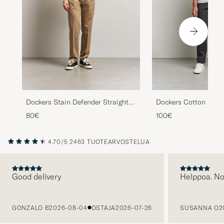
Dockers Stain Defender Straight
Dockers Cotton Slim
Chino New British Khaki
Steelhead
80€
100€
4.70/5
2463 TUOTEARVOSTELUA
Good delivery
Helppoa. N
EDELLINEN
GONZALO B
2026-08-04
OSTAJA
2026-07-26
SUSANNA O
2