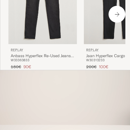
REPLAY
REPLAY
Anbass Hyperflex Re-Used Jeans
Jaan Hyperflex Cargo P
W33
36
38
33
W30
31
32
33
Washed Black
Tavallinen hinta
Alennettu hinta
Tavallinen hinta
Alennettu hinta
180€
90€
200€
100€