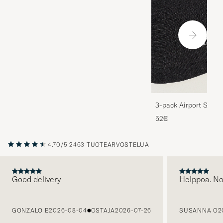
3-pack Airport Socks
Melange
52€
4.70/5
2463 TUOTEARVOSTELUA
Good delivery
Helppoa. N
EDELLINEN
GONZALO B
2026-08-04
OSTAJA
2026-07-26
SUSANNA O
2