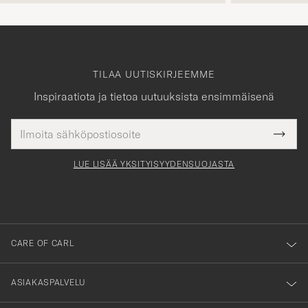
TILAA UUTISKIRJEEMME
Inspiraatiota ja tietoa uutuuksista ensimmäisenä
Sähköpostiosoite
Tack
kollinen
Submi
för
tieto
Newsl
Form
LUE LISÄÄ YKSITYISYYDENSUOJASTA
att
du
anmälde
dig
till
CARE OF CARL
vårt
nyhetsbrev!
ASIAKASPALVELU