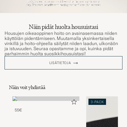
Näin pidät huolta housuistasi
Housujen oikeaoppinen hoito on avainasemassa niiden
käyttöiän pidentämiseen. Muutamalla yksinkertaisella
vinkillä ja hoito-ohjeella säilytät niiden laadun, ulkonäön
ja istuvuuden. Seuraa opastamme ja opi, kuinka pidät
parhaimmin huolta suosikkihousuistasi!
LISÄTIETOJA
Näin voit yhdistää
3-PACK
55€