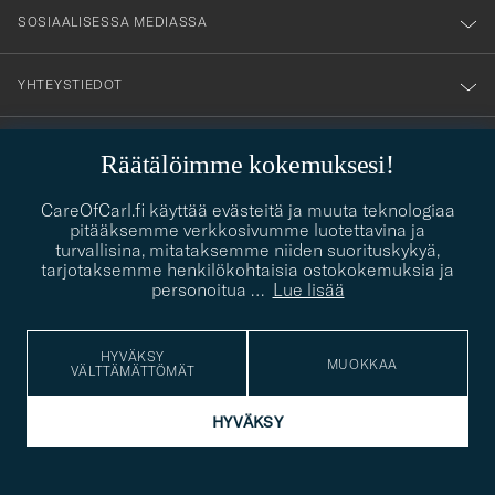
SOSIAALISESSA MEDIASSA
YHTEYSTIEDOT
Räätälöimme kokemuksesi!
PUKEUTUMISNEUVONTA
CareOfCarl.fi käyttää evästeitä ja muuta teknologiaa
Kaipaatko apua oman tyylisi löytämiseen? Me autamme sinua
pitääksemme verkkosivumme luotettavina ja
contact@careofcarl.com
mielellämme!
turvallisina, mitataksemme niiden suorituskykyä,
tarjotaksemme henkilökohtaisia ostokokemuksia ja
PUKEUTUMISNEUVONTA
personoitua
…
Lue lisää
HYVÄKSY
MUOKKAA
VÄLTTÄMÄTTÖMÄT
© Care of Carl 2026
HYVÄKSY