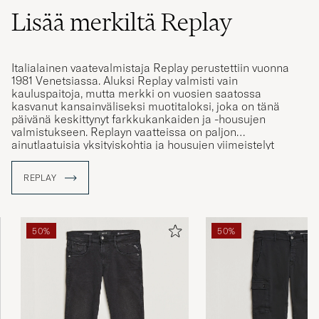
Lisää merkiltä Replay
Italialainen vaatevalmistaja Replay perustettiin vuonna
1981 Venetsiassa. Aluksi Replay valmisti vain
kauluspaitoja, mutta merkki on vuosien saatossa
kasvanut kansainväliseksi muotitaloksi, joka on tänä
päivänä keskittynyt farkkukankaiden ja -housujen
valmistukseen. Replayn vaatteissa on paljon
ainutlaatuisia yksityiskohtia ja housujen viimeistelyt
tehdään käsityönä, mikä antaa jokaiselle housulle
yksilöllisen ulkoasun.
REPLAY
50%
50%