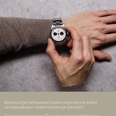
Asiantuntijat tarkastavat kaikki myymämme kellot
varmistaakseen niiden kunnon ja aitouden.
Annamme myös aina 12 kuukauden toimintatakuun