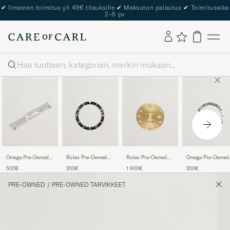
✔
Ilmainen toimitus yli 49€ tilauksille
✔
Maksuton palautus
✔
Toimitusaika
2–5 pv
Haku
Omega Pre-Owned
Rolex Pre-Owned
Rolex Pre-Owned
Omega Pre-Owned
Seamaster 20mm
Rolex Bezel GMT
Datejust diamant
Omega 300M BEZ
500€
200€
1 900€
200€
dial set 36mm
11XXXX
PRE-OWNED
/
PRE-OWNED TARVIKKEET