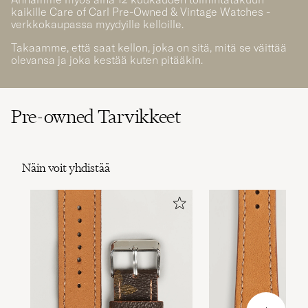
kaikille Care of Carl Pre-Owned & Vintage Watches -
verkkokaupassa myydyille kelloille.
Takaamme, että saat kellon, joka on sitä, mitä se väittää
olevansa ja joka kestää kuten pitääkin.
Pre-owned Tarvikkeet
Näin voit yhdistää