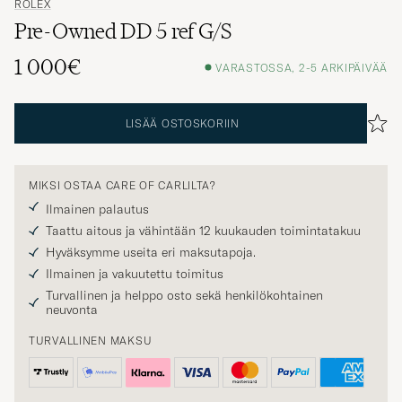
ROLEX
Pre-Owned DD 5 ref G/S
1 000€
VARASTOSSA, 2-5 ARKIPÄIVÄÄ
LISÄÄ OSTOSKORIIN
MIKSI OSTAA CARE OF CARLILTA?
Ilmainen palautus
Taattu aitous ja vähintään 12 kuukauden toimintatakuu
Hyväksymme useita eri maksutapoja.
Ilmainen ja vakuutettu toimitus
Turvallinen ja helppo osto sekä henkilökohtainen
neuvonta
TURVALLINEN MAKSU