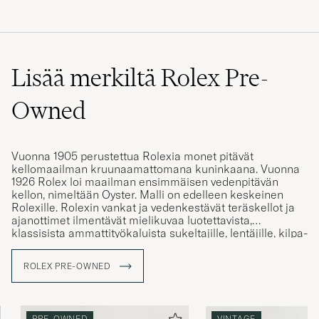
Lisää merkiltä Rolex Pre-
Owned
Vuonna 1905 perustettua Rolexia monet pitävät
kellomaailman kruunaamattomana kuninkaana. Vuonna
1926 Rolex loi maailman ensimmäisen vedenpitävän
kellon, nimeltään Oyster. Malli on edelleen keskeinen
Rolexille. Rolexin vankat ja vedenkestävät teräskellot ja
ajanottimet ilmentävät mielikuvaa luotettavista,
klassisista ammattityökaluista sukeltajille, lentäjille, kilpa-
ajajille ja armeijan erikoisjoukoille.
ROLEX PRE-OWNED
Nykyään Rolexin vintage-kellot ovat erittäin haluttuja ja
niiden markkina-arvo on usein korkeampi kuin uuden
Rolexin. Mitä mielenkiintoisempi kellon historia ja sen
alkuperä on, sitä enemmän sitä arvostetaan. Pre-owned
PRE-OWNED
VINTAGE