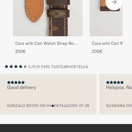
Care with Carl Watch Strap Re-
Care with Carl Watch
made Louis Vuitton Monogram
Remade Louis Vuitt
200€
200€
Monogram
4.70/5
2463 TUOTEARVOSTELUA
Good delivery
Helppoa. N
EDELLINEN
GONZALO B
2026-08-04
OSTAJA
2026-07-26
SUSANNA O
2