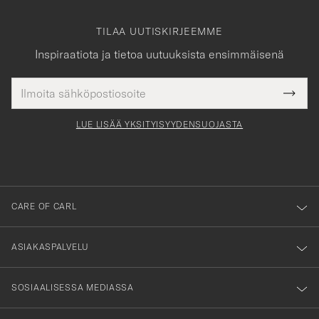
TILAA UUTISKIRJEEMME
Inspiraatiota ja tietoa uutuuksista ensimmäisenä
Sähköpostiosoite
Tack
kollinen
Submi
för
tieto
Newsl
Form
LUE LISÄÄ YKSITYISYYDENSUOJASTA
att
du
anmälde
dig
till
CARE OF CARL
vårt
nyhetsbrev!
ASIAKASPALVELU
SOSIAALISESSA MEDIASSA