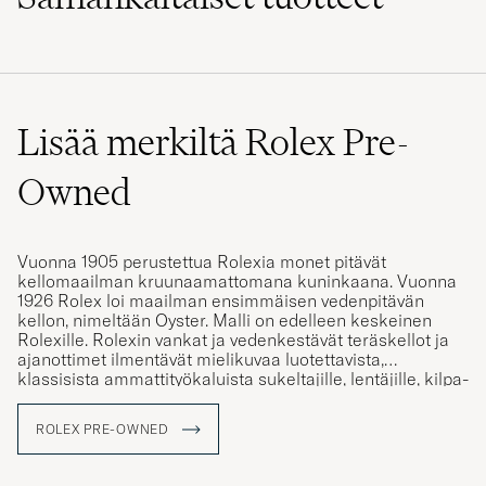
Lisää merkiltä Rolex Pre-
Owned
Vuonna 1905 perustettua Rolexia monet pitävät
kellomaailman kruunaamattomana kuninkaana. Vuonna
1926 Rolex loi maailman ensimmäisen vedenpitävän
kellon, nimeltään Oyster. Malli on edelleen keskeinen
Rolexille. Rolexin vankat ja vedenkestävät teräskellot ja
ajanottimet ilmentävät mielikuvaa luotettavista,
klassisista ammattityökaluista sukeltajille, lentäjille, kilpa-
ajajille ja armeijan erikoisjoukoille.
ROLEX PRE-OWNED
Nykyään Rolexin vintage-kellot ovat erittäin haluttuja ja
niiden markkina-arvo on usein korkeampi kuin uuden
Rolexin. Mitä mielenkiintoisempi kellon historia ja sen