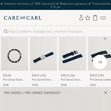
✔
Ilmainen toimitus yli 49€ tilauksille
✔
Maksuton palautus
✔
Toimitusaika
2–5 pv
Haku
ROLEX
BREITLING
BREITLING
BREITLING
Pre-Owned Bezel
Pre-Owned Diver
Pre-Owned Diver
Pre-Owned Leathe
GMT
Pro Rubber
Rubber
200€
500€
200€
200€
PRE-OWNED
/
PRE-OWNED TARVIKKEET