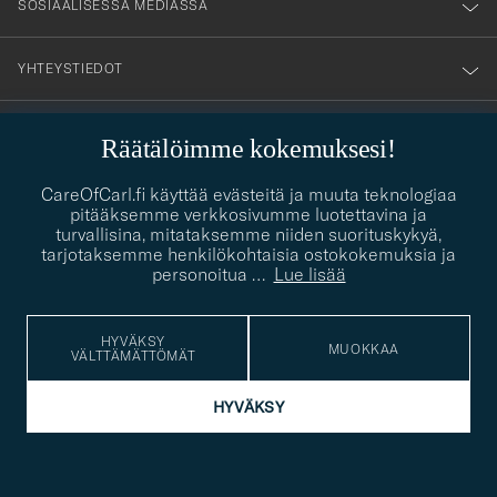
SOSIAALISESSA MEDIASSA
YHTEYSTIEDOT
Räätälöimme kokemuksesi!
PUKEUTUMISNEUVONTA
CareOfCarl.fi käyttää evästeitä ja muuta teknologiaa
Kaipaatko apua oman tyylisi löytämiseen? Me autamme sinua
pitääksemme verkkosivumme luotettavina ja
contact@careofcarl.com
mielellämme!
turvallisina, mitataksemme niiden suorituskykyä,
tarjotaksemme henkilökohtaisia ostokokemuksia ja
PUKEUTUMISNEUVONTA
personoitua
…
Lue lisää
HYVÄKSY
MUOKKAA
VÄLTTÄMÄTTÖMÄT
© Care of Carl 2026
HYVÄKSY