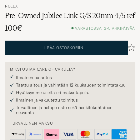
ROLEX
Pre-Owned Jubilee Link G/S 20mm 4/5 ref
100€
VARASTOSSA, 2-5 ARKIPÄIVÄÄ
LISÄÄ OSTOSKORIIN
MIKSI OSTAA CARE OF CARLILTA?
Ilmainen palautus
Taattu aitous ja vähintään 12 kuukauden toimintatakuu
Hyväksymme useita eri maksutapoja.
Ilmainen ja vakuutettu toimitus
Turvallinen ja helppo osto sekä henkilökohtainen
neuvonta
TURVALLINEN MAKSU