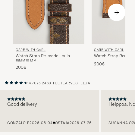
CARE WITH CARL
CARE WITH CARL
Watch Strap Re-made Louis
Watch Strap Remade
18MM
19 MM
Vuitton Monogram
Vuitton 20/16 mm M
200€
200€
4.70/5
2463 TUOTEARVOSTELUA
Good delivery
Helppoa. N
EDELLINEN
GONZALO B
2026-08-04
OSTAJA
2026-07-26
SUSANNA O
2