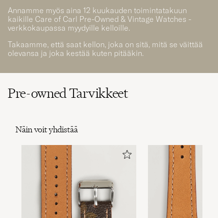
Annamme myös aina 12 kuukauden toimintatakuun
kaikille Care of Carl Pre-Owned & Vintage Watches -
verkkokaupassa myydyille kelloille.
Takaamme, että saat kellon, joka on sitä, mitä se väittää
olevansa ja joka kestää kuten pitääkin.
Pre-owned Tarvikkeet
Näin voit yhdistää