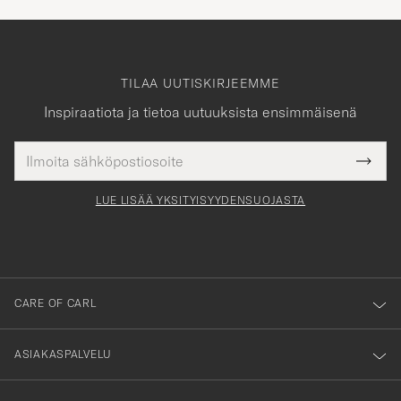
TILAA UUTISKIRJEEMME
Inspiraatiota ja tietoa uutuuksista ensimmäisenä
Sähköpostiosoite
Tack
kollinen
Submi
för
tieto
Newsl
Form
LUE LISÄÄ YKSITYISYYDENSUOJASTA
att
du
anmälde
dig
till
CARE OF CARL
vårt
nyhetsbrev!
ASIAKASPALVELU