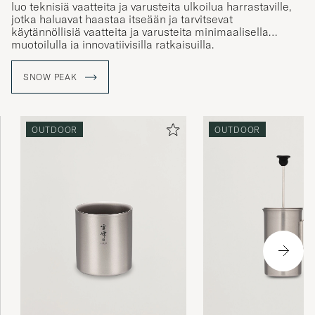
luo teknisiä vaatteita ja varusteita ulkoilua harrastaville,
jotka haluavat haastaa itseään ja tarvitsevat
käytännöllisiä vaatteita ja varusteita minimaalisella
muotoilulla ja innovatiivisilla ratkaisuilla.
Tuotteet on suunniteltu yhdisteltäviksi, jotta voit itse luoda
SNOW PEAK
täydelliset varusteet omiin tarpeisiisi. Tuotteet ovat
ruostumattomasta teräksestä, valuraudasta ja titaanista
valmistettuja historiallisella käsityöprosessilla, joka on
siirtynyt sukupolvelta toiselle Japanin Niigatassa.
OUTDOOR
OUTDOOR