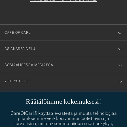
att
du
anmälde
dig
till
CARE OF CARL
vårt
nyhetsbrev!
ASIAKASPALVELU
SOSIAALISESSA MEDIASSA
YHTEYSTIEDOT
Räätälöimme kokemuksesi!
PUKEUTUMISNEUVONTA
CareOfCarl.fi käyttää evästeitä ja muuta teknologiaa
Kaipaatko apua oman tyylisi löytämiseen? Me autamme sinua
pitääksemme verkkosivumme luotettavina ja
contact@careofcarl.com
mielellämme!
turvallisina, mitataksemme niiden suorituskykyä,