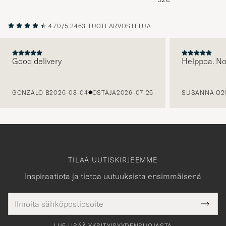
4.70/5
2463 TUOTEARVOSTELUA
Good delivery
Helppoa. N
EDELLINEN
GONZALO B
2026-08-04
OSTAJA
2026-07-26
SUSANNA O
2
TILAA UUTISKIRJEEMME
Inspiraatiota ja tietoa uutuuksista ensimmäisenä
Sähköpostiosoite
Tack
kollinen
Submi
för
tieto
Newsl
Form
LUE LISÄÄ YKSITYISYYDENSUOJASTA