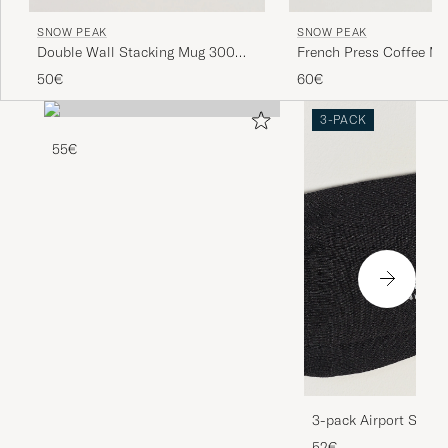
SNOW PEAK
SNOW PEAK
Double Wall Stacking Mug 300
French Press Coffee Ma
Titanium
Titanium
50€
60€
3-PACK
55€
3-pack Airport Socks
Melange
52€