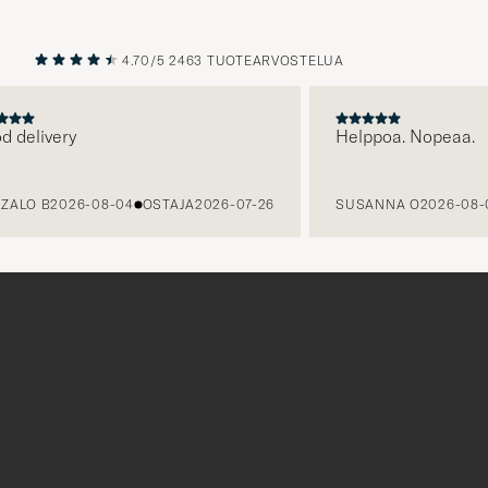
4.70/5
2463 TUOTEARVOSTELUA
EDELLINEN
SEURAAV
 delivery
Helppoa. Nopeaa.
ZALO B
2026-08-04
OSTAJA
2026-07-26
SUSANNA O
2026-08-
Tack