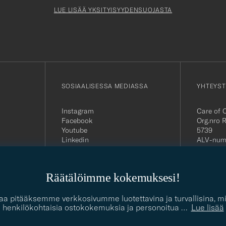
Newslette
Form
LUE LISÄÄ YKSITYISYYDENSUOJASTA
SOSIAALISESSA MEDIASSA
YHTEYST
Instagram
Care of 
Facebook
Org.nro 
Youtube
5739
Linkedin
ALV-num
FI29272
Suomenk
asiakasp
Räätälöimme kokemuksesi!
Puhelin:
Sähköpos
contact@
giaa pitääksemme verkkosivumme luotettavina ja turvallisina,
henkilökohtaisia ostokokemuksia ja personoitua
…
Lue lisää