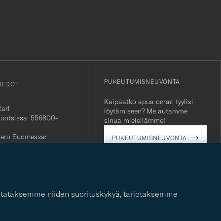
r
PUKEUTUMISNEUVONTA
IEDOT
Kaipaatko apua oman tyylisi
Carl
löytämiseen? Me autamme
Ruotsissa: 556800-
sinua mielellämme!
ero Suomessa:
PUKEUTUMISNEUVONTA
763
ielinen
alvelu:
+46 (0)10-707 95 80
ti:
careofcarl.com
 mitataksemme niiden suorituskykyä, tarjotaksemme