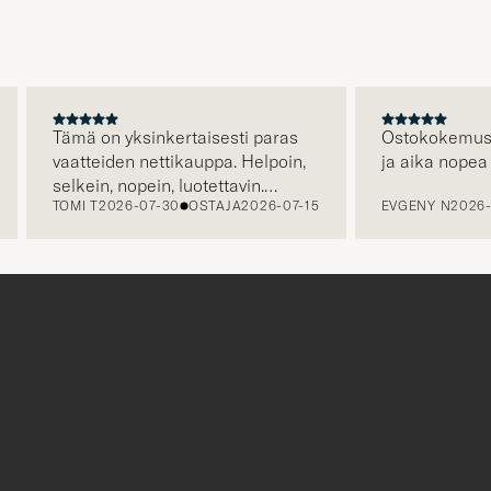
Tyylineuv
avulla
ja
saat
omaan
Tämä on yksinkertaisesti paras
Ostokokemus ol
vaatteiden nettikauppa. Helpoin,
ja aika nopea 
tyyliisi
selkein, nopein, luotettavin.
sopivan
TOMI T
2026-07-30
OSTAJA
2026-07-15
EVGENY N
2026-
Erityisen hienoa että kuljetus on
lajittelun
jo hinnassa, eli hinta jonka näet
tuotteille
on hinta jonka maksat. Plussaa
myös huikeasta valikoimasta.