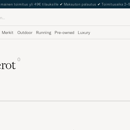
lmainen toimitus yli 49€ tilauksille
✔
Maksuton palautus
✔
Toimitusaika 2–
Merkit
Outdoor
Running
Pre-owned
Luxury
0
rot