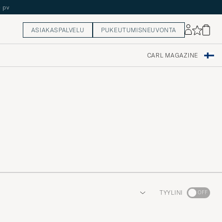
5 pv
ASIAKASPALVELU
PUKEUTUMISNEUVONTA
CARL MAGAZINE
Aktivoi
TYYLINI
Minun
tyylini