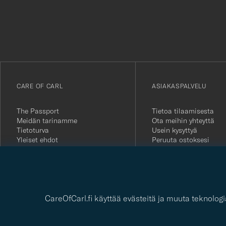
för
att
du
anmälde
dig
till
vårt
CARE OF CARL
ASIAKASPALVELU
nyhetsbrev!
The Passport
Tietoa tilaamisesta
Meidän tarinamme
Ota meihin yhteyttä
Tietoturva
Usein kysyttyä
Yleiset ehdot
Peruuta ostoksesi
Lehdistö
Asiakkaiden arvostelut
Avoimet työpaikat
Lahjakortti
Yksityisyydensuoja
Kestävyysraportti
CareOfCarl.fi käyttää evästeitä ja muuta teknolo