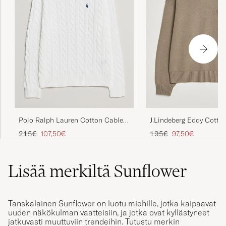
Polo Ralph Lauren Cotton Cable
J.Lindeberg Eddy Cotto
Pullover White
Crew Neck Brindle
Tavallinen hinta
Alennettu hinta
Tavallinen hinta
Alennettu hinta
215€
107,50€
195€
97,50€
Lisää merkiltä Sunflower
Tanskalainen Sunflower on luotu miehille, jotka kaipaavat
uuden näkökulman vaatteisiin, ja jotka ovat kyllästyneet
jatkuvasti muuttuviin trendeihin. Tutustu merkin