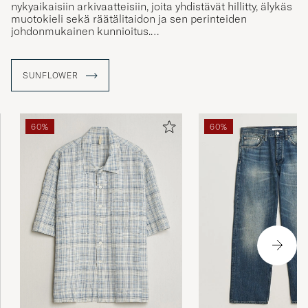
nykyaikaisiin arkivaatteisiin, joita yhdistävät hillitty, älykäs
muotokieli sekä räätälitaidon ja sen perinteiden
johdonmukainen kunnioitus.
Merkin Sunflower vaatteet suunnitellaan kollektiivissa
Kööpenhaminassa miesten vaatteisiin erikoistuneen
SUNFLOWER
joukon toimesta, joilla on yhteiset tavoitteet ja
ajattelutavat. Miten auringonkukka sitten liittyy merkkiin?
Se symboloi kaipuuta johonkin kestävämpään eli vastaa
merkin visiota.
60%
60%