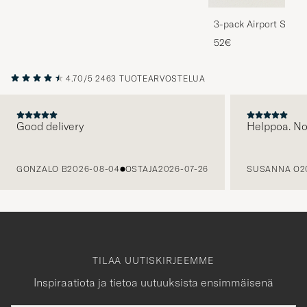
3-pack Airport Socks
Melange
52€
4.70/5
2463 TUOTEARVOSTELUA
Good delivery
Helppoa. N
EDELLINEN
GONZALO B
2026-08-04
OSTAJA
2026-07-26
SUSANNA O
2
TILAA UUTISKIRJEEMME
Inspiraatiota ja tietoa uutuuksista ensimmäisenä