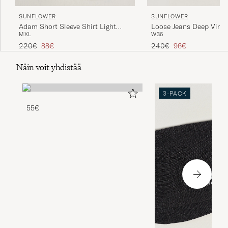
SUNFLOWER
SUNFLOWER
Adam Short Sleeve Shirt Light
Loose Jeans Deep Vint
M
XL
W36
Blue Check
Tavallinen hinta
Alennettu hinta
Tavallinen hinta
Alennettu hinta
220€
88€
240€
96€
Näin voit yhdistää
3-PACK
55€