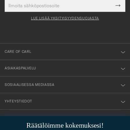
Sähköpostiosoite
Tack
kollinen
Submi
för
tieto
Newsl
Form
LUE LISÄÄ YKSITYISYYDENSUOJASTA
att
du
anmälde
dig
till
CARE OF CARL
vårt
nyhetsbrev!
ASIAKASPALVELU
SOSIAALISESSA MEDIASSA
YHTEYSTIEDOT
Räätälöimme kokemuksesi!
PUKEUTUMISNEUVONTA