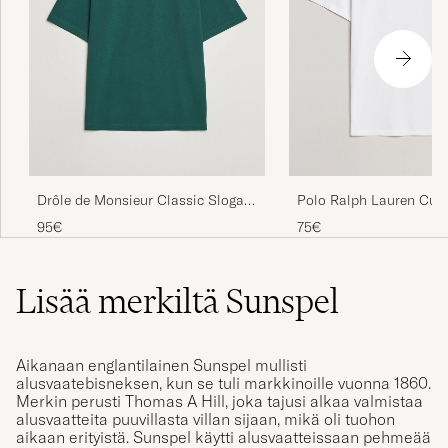
høj og bruger normalt 3xl. Her er størrelsen
xxl lige tilpas.
BIRGITTE H
OSTETTU OSOITTEESSA CAREOFCARL.DK
Sunspels t-tröjor håller hög kvalitet.
Drôle de Monsieur Classic Slogan
Polo Ralph Lauren Cus
PETER C
OSTETTU OSOITTEESSA CAREOFCARL.SE
T-Shirt Dark Green
Fit Tee White
95€
75€
Lisää merkiltä Sunspel
Superb kvalitet som vanligt på Sunspels t-
shirts.
PATRICK S
Aikanaan englantilainen Sunspel mullisti
OSTETTU OSOITTEESSA CAREOFCARL.SE
alusvaatebisneksen, kun se tuli markkinoille vuonna 1860.
Merkin perusti Thomas A Hill, joka tajusi alkaa valmistaa
alusvaatteita puuvillasta villan sijaan, mikä oli tuohon
aikaan erityistä. Sunspel käytti alusvaatteissaan pehmeää
Perfekt service från COC samt mycket fina
egyptiläistä puuvillaa, minkä ansiosta se saavutti aseman