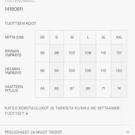
14180811
TUOTTEEN KOOT
MITTA (CM)
XS
S
M
L
XL
XXL
RINNAN
95
98
102
108
116
121
YMPÄRYS
HELMAN
95
94
100
106
112
120
YMPÄRYS
VAATTEEN
64
65
67
69
71
74
PITUUS
KATSO KOKOTAULUKOT JA TARKISTA KUINKA ME MITTAAMME
»
TUOTTEET
PESUOHJEET JA MUUT TIEDOT