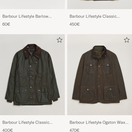
PÅL R
OSTETTU OSOITTEESSA CAREOFCARL.NO
Barbour Lifestyle Barlow
Barbour Lifestyle Classic
Herringbone Cap Olive
Beaufort Jacket Olive
60€
450€
Todella miellyttävää puuvillaa. Hieman
hintava.
MIKA R
OSTETTU OSOITTEESSA CAREOFCARL.FI
Barbour Lifestyle Classic
Barbour Lifestyle Ogston Waxed
Bedale Jacket Olive
Jacket Olive
400€
470€