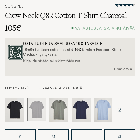
SUNSPEL
Crew Neck Q82 Cotton T-Shirt Charcoal
105€
VARASTOSSA, 2-5 ARKIPÄIVÄÄ
OSTA TUOTE JA SAAT JOPA
16€
TAKAISIN
Tämän tuotteen ostosta saat
5-16€
takaisin Passport Store
Credits -hyvityksinä.
Kirjaudu sisään tai rekisteröidy nyt
Lisätietoja
LÖYTYY MYÖS SEURAAVISSA VÄREISSÄ
+2
S
M
L
XL