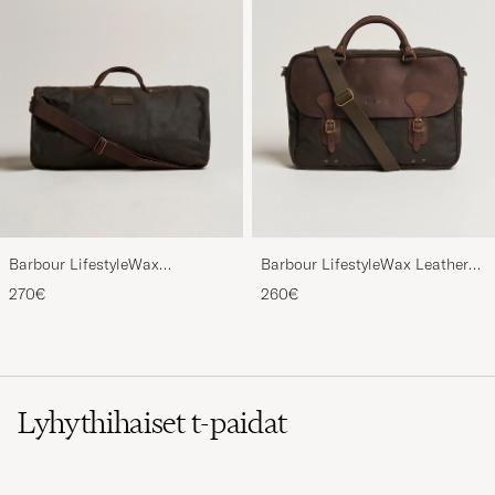
Barbour LifestyleWax
Barbour LifestyleWax Leather
HoldallOlive
Briefcase Olive
270€
260€
Lyhythihaiset t-paidat
Näin voit yhdistää