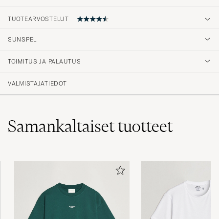
TUOTEARVOSTELUT
4.7
SUNSPEL
TOIMITUS JA PALAUTUS
(58 Arvosana)
(46)
VALMISTAJATIEDOT
(10)
(0)
(0)
(2)
Samankaltaiset
tuotteet
Rask levering👍
PÅL R
OSTETTU OSOITTEESSA CAREOFCARL.NO
Skøn kvalitet. Min mand er glad :-) Han er 1.97