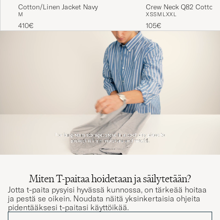
Crew Neck Q82 Cotton 
Cotton/Linen Jacket Navy
Brilliant 🙂
XS
S
M
L
XXL
M
White
105€
410€
PAUL R
OSTETTU OSOITTEESSA CAREOFCARL.NO
Rask levering👍
PÅL R
OSTETTU OSOITTEESSA CAREOFCARL.NO
Bästa T-shirten
MARTIN C
OSTETTU OSOITTEESSA CAREOFCARL.SE
Miten T-paitaa hoidetaan ja säilytetään?
Väldigt bekväma t-shirts som håller formen
Jotta t-paita pysyisi hyvässä kunnossa, on tärkeää hoitaa
ja pestä se oikein. Noudata näitä yksinkertaisia ohjeita
bra efter många tvättar.
pidentääksesi t-paitasi käyttöikää.
FREDRIK G
OSTETTU OSOITTEESSA CAREOFCARL.SE
LISÄTIETOJA