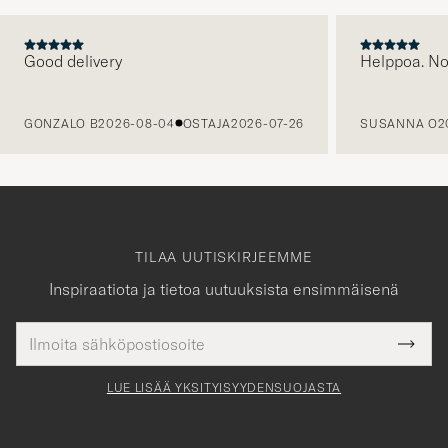
Good delivery
Helppoa. N
EDELLINEN
GONZALO B
2026-08-04
OSTAJA
2026-07-26
SUSANNA O
2
TILAA UUTISKIRJEEMME
Inspiraatiota ja tietoa uutuuksista ensimmäisenä
Sähköpostiosoite
Tack
kollinen
Submi
för
tieto
Newsl
Form
LUE LISÄÄ YKSITYISYYDENSUOJASTA
att
du
anmälde