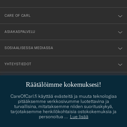
dig
till
CARE OF CARL
vårt
nyhetsbrev!
ASIAKASPALVELU
SOSIAALISESSA MEDIASSA
YHTEYSTIEDOT
Räätälöimme kokemuksesi!
PUKEUTUMISNEUVONTA
Kaipaatko apua oman tyylisi löytämiseen? Me autamme sinua
CareOfCarl.fi käyttää evästeitä ja muuta teknologiaa
contact@careofcarl.com
mielellämme!
pitääksemme verkkosivumme luotettavina ja
turvallisina, mitataksemme niiden suorituskykyä,
PUKEUTUMISNEUVONTA
tarjotaksemme henkilökohtaisia ostokokemuksia ja
personoitua
…
Lue lisää