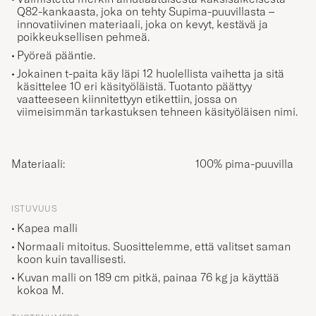
Q82-kankaasta, joka on tehty Supima-puuvillasta –
innovatiivinen materiaali, joka on kevyt, kestävä ja
poikkeuksellisen pehmeä.
Pyöreä pääntie.
Jokainen t-paita käy läpi 12 huolellista vaihetta ja sitä
käsittelee 10 eri käsityöläistä. Tuotanto päättyy
vaatteeseen kiinnitettyyn etikettiin, jossa on
viimeisimmän tarkastuksen tehneen käsityöläisen nimi.
Materiaali:
100% pima-puuvilla
ISTUVUUS
Kapea malli
Normaali mitoitus. Suosittelemme, että valitset saman
koon kuin tavallisesti.
Kuvan malli on 189 cm pitkä, painaa 76 kg ja käyttää
kokoa
M
.
TUOTENUMERO