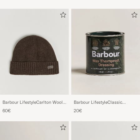
Barbour LifestyleCarlton Wool
Barbour LifestyleClassic
BeanieMid Brown
Thornproof Dressing
60€
20€