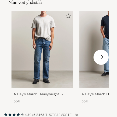
A Day's March Heavy
A Day's March Heavyweight T-
Shirt Navy
Shirt Grey Melange
55€
55€
4.70/5
2463 TUOTEARVOSTELUA