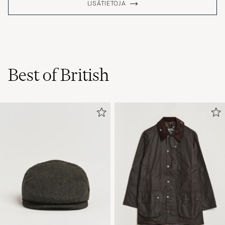
Dejlig kvalitet og nem at vaske og holde “pæn”
JESPER N
OSTETTU OSOITTEESSA CAREOFCARL.DK
Best of British
Excellent quality.
L. L
OSTETTU OSOITTEESSA CAREOFCARL.COM
Rask levering👍
PÅL R
OSTETTU OSOITTEESSA CAREOFCARL.NO
Rask levering👍