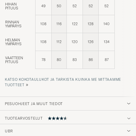
HIHAN
49
50
52
52
52
PITUUS
RINNAN
108
116
122
128
140
YMPÄRYS
HELMAN
108
112
120
126
134
YMPÄRYS
VAATTEEN
78
80
83
86
87
PITUUS
KATSO KOKOTAULUKOT JA TARKISTA KUINKA ME MITTAAMME
»
TUOTTEET
PESUOHJEET JA MUUT TIEDOT
TUOTEARVOSTELUT
UBR
Veldig fornøyd så langt.