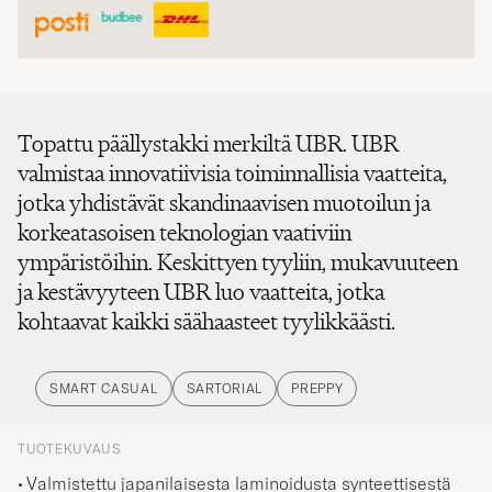
Topattu päällystakki merkiltä UBR. UBR
valmistaa innovatiivisia toiminnallisia vaatteita,
jotka yhdistävät skandinaavisen muotoilun ja
korkeatasoisen teknologian vaativiin
ympäristöihin. Keskittyen tyyliin, mukavuuteen
ja kestävyyteen UBR luo vaatteita, jotka
kohtaavat kaikki säähaasteet tyylikkäästi.
SMART CASUAL
SARTORIAL
PREPPY
TUOTEKUVAUS
Valmistettu japanilaisesta laminoidusta synteettisestä
kankaasta, joka säilyttää lämpöä.