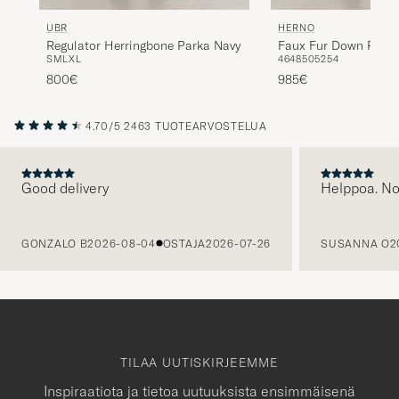
UBR
HERNO
Regulator Herringbone Parka Navy
Faux Fur Down Parka
S
M
L
XL
46
48
50
52
54
800€
985€
4.70/5
2463 TUOTEARVOSTELUA
Good delivery
Helppoa. N
EDELLINEN
GONZALO B
2026-08-04
OSTAJA
2026-07-26
SUSANNA O
2
TILAA UUTISKIRJEEMME
Inspiraatiota ja tietoa uutuuksista ensimmäisenä