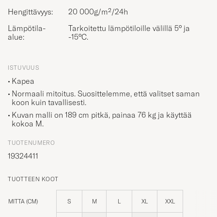
Hengittävyys:
20 000g/m²/24h
Lämpötila-
Tarkoitettu lämpötiloille välillä
5° ja
alue:
-15°C.
ISTUVUUS
Kapea
Normaali mitoitus. Suosittelemme, että valitset saman
koon kuin tavallisesti.
Kuvan malli on 189 cm pitkä, painaa 76 kg ja käyttää
kokoa
M
.
TUOTENUMERO
19324411
TUOTTEEN KOOT
MITTA (CM)
S
M
L
XL
XXL