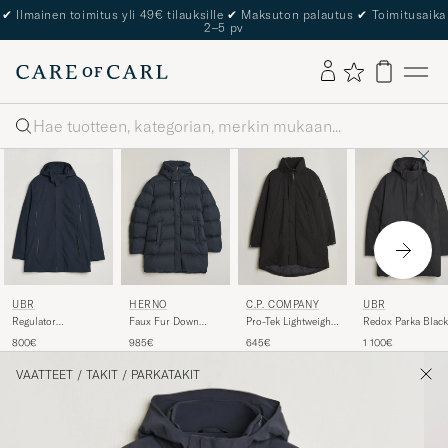
The Care of Carl Passport
Haku
UBR
HERNO
C.P. COMPANY
UBR
Regulator
Faux Fur Down
Pro-Tek Lightweight
Redox Parka Black
Herringbone Parka
Parka Navy
Padded Parka Black
800€
985€
645€
1 100€
Navy
VAATTEET
/
TAKIT
/
PARKATAKIT