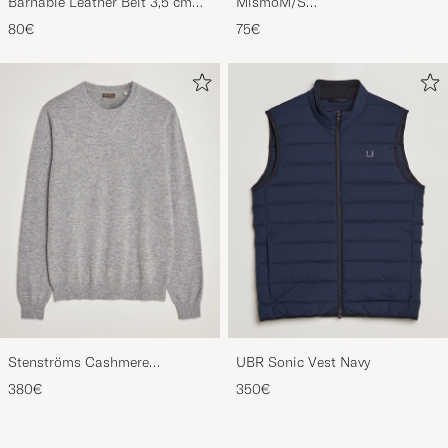
Black
CardholderNavy/Dark Brown
80€
75€
Stenströms Cashmere
UBR Sonic Vest Navy
Crewneck Grey
380€
350€