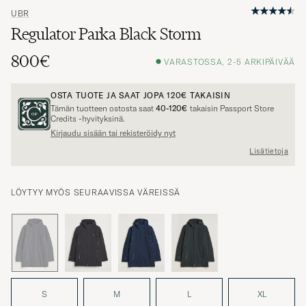
UBR
Regulator Parka Black Storm
800€
VARASTOSSA, 2-5 ARKIPÄIVÄÄ
OSTA TUOTE JA SAAT JOPA
120€
TAKAISIN
Tämän tuotteen ostosta saat
40-120€
takaisin Passport Store
Credits -hyvityksinä.
Kirjaudu sisään tai rekisteröidy nyt
Lisätietoja
LÖYTYY MYÖS SEURAAVISSA VÄREISSÄ
S
M
L
XL