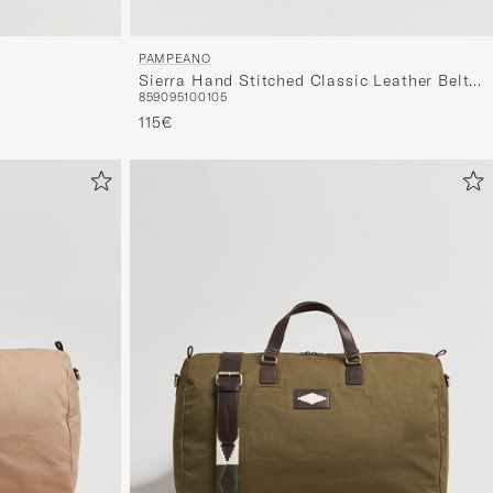
PAMPEANO
Sierra Hand Stitched Classic Leather Belt
85
90
95
100
105
3,5cm Black
115€