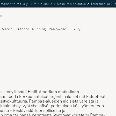
lmainen toimitus yli 49€ tilauksille
✔
Maksuton palautus
✔
Toimitusaika 2–
Merkit
Outdoor
Running
Pre-owned
Luxury
a Jenny ihastui Etelä-Amerikan matkallaan
aan tuoda korkealaatuiset argentiinalaiset nahkatuotteet
sityökulttuuria. Pampas-alueiden eloisista väreistä ja
äsintehdyt vyöt yhdistävät perinteisen käsityön rentoon
asta – kestävästä, luonnollisesta ja
on oma tarinansa perinteistä. Vyöt ovat koristeltu Pampa-