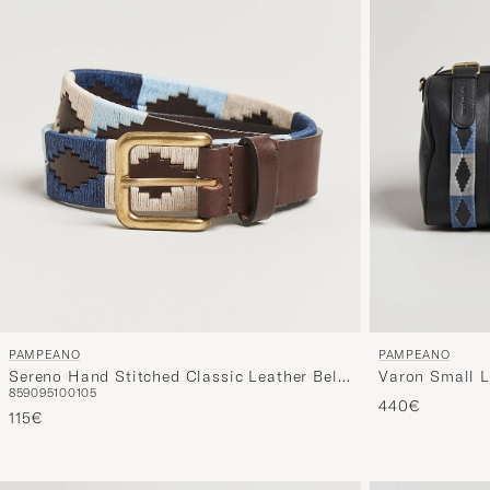
PAMPEANO
PAMPEANO
Sereno Hand Stitched Classic Leather Belt
Varon Small L
85
90
95
100
105
3,5cm Blue
440€
115€