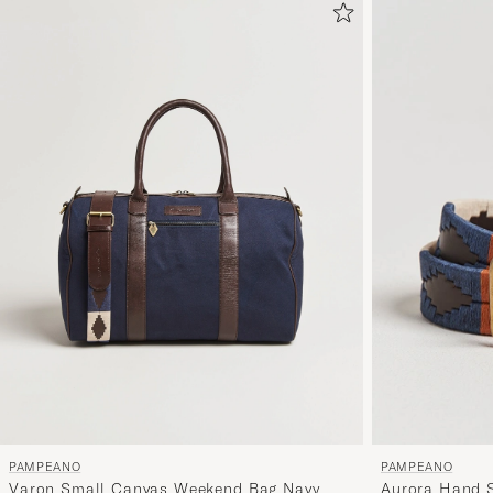
PAMPEANO
PAMPEANO
Varon Small Canvas Weekend Bag Navy
Aurora Hand S