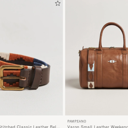
PAMPEANO
Varon Small Leather Weeken
titched Classic Leather Belt