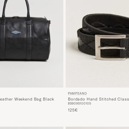
PAMPEANO
Bordado Hand Stitched Class
eather Weekend Bag Black
85
90
95
100
105
Belt 3,5cm Black
125€