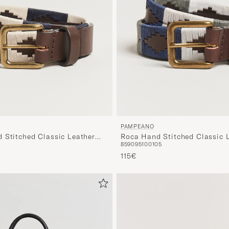
PAMPEANO
 Stitched Classic Leather
Roca Hand Stitched Classic L
85
90
95
100
105
ue/White
3,5cm Blue/Grey/White
115€