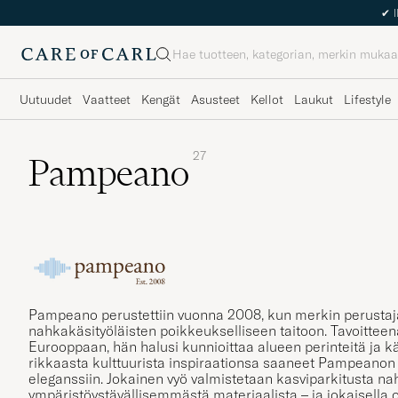
✔
I
Haku
Uutuudet
Vaatteet
Kengät
Asusteet
Kellot
Laukut
Lifestyle
27
Pampeano
Pampeano perustettiin vuonna 2008, kun merkin perustaj
nahkakäsityöläisten poikkeukselliseen taitoon. Tavoitteen
Eurooppaan, hän halusi kunnioittaa alueen perinteitä ja kä
rikkaasta kulttuurista inspiraationsa saaneet Pampeanon k
eleganssiin. Jokainen vyö valmistetaan kasviparkitusta nah
ympäristöystävällisemmästä materiaalista – ja jokaisella 