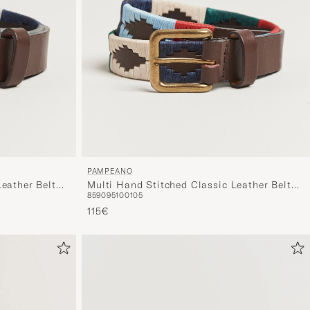
sopivan
lajittelun
tuotteille
PAMPEANO
eather Belt
Multi Hand Stitched Classic Leather Belt
85
90
95
100
105
3,5cm
115€