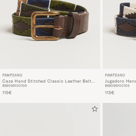
PAMPEANO
PAMPEANO
Caza Hand Stitched Classic Leather Belt
Jugadoro Hand
85
90
95
100
105
85
90
95
100
105
3,5cm Green/Blue
Belt 3,5cm Bl
115€
115€