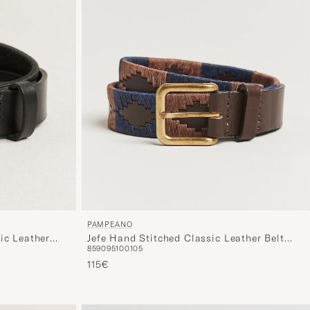
PAMPEANO
Jefe Hand Stitched Classic Leather Belt
ic Leather
85
90
95
100
105
3,5cm Brown/Blue
115€