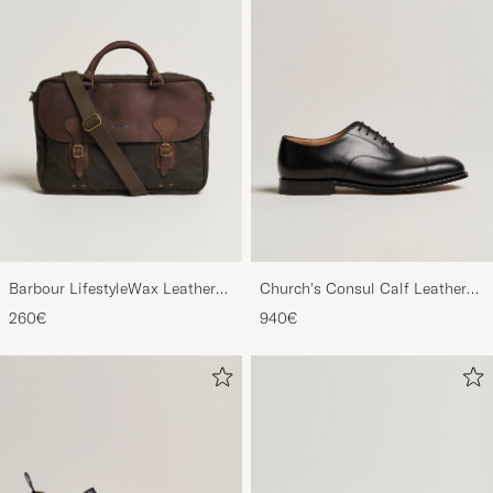
Barbour LifestyleWax Leather
Church's Consul Calf Leather
Briefcase Olive
Oxford Black
260€
940€