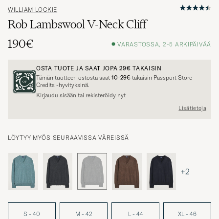
WILLIAM LOCKIE
Rob Lambswool V-Neck Cliff
190€
VARASTOSSA, 2-5 ARKIPÄIVÄÄ
OSTA TUOTE JA SAAT JOPA
29€
TAKAISIN
Tämän tuotteen ostosta saat
10-29€
takaisin Passport Store
Credits -hyvityksinä.
Kirjaudu sisään tai rekisteröidy nyt
Lisätietoja
LÖYTYY MYÖS SEURAAVISSA VÄREISSÄ
+2
S - 40
M - 42
L - 44
XL - 46