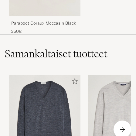
OSTETTU OSOITTEESSA CAREOFCARL.SE
Paraboot Coraux Moccasin Black
250€
Beautiful sweater
CHRIS W
OSTETTU OSOITTEESSA CAREOFCARL.COM
Samankaltaiset
tuotteet