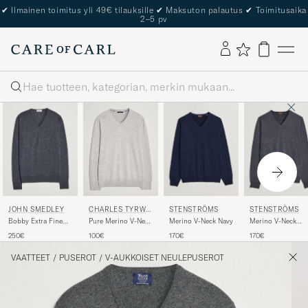
The Care of Carl Passport
Haku
JOHN SMEDLEY
STENSTRÖMS
STENSTRÖMS
CHARLES TYRWH
ITT
Bobby Extra Fine
Merino V-Neck Navy
Merino V-Neck
Pure Merino V-Neck
Merino V-Neck
Anthracite
Jumper Grey
250€
170€
170€
100€
Pullover Charcoal
VAATTEET
/
PUSEROT
/
V-AUKKOISET NEULEPUSEROT