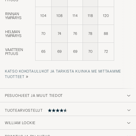
RINNAN
104
108
114
118
120
YMPÄRYS
HELMAN
70
74
76
78
88
YMPÄRYS
VAATTEEN
65
69
69
70
72
PITUUS
KATSO KOKOTAULUKOT JA TARKISTA KUINKA ME MITTAAMME
»
TUOTTEET
PESUOHJEET JA MUUT TIEDOT
TUOTEARVOSTELUT
WILLIAM LOCKIE
Excellent quality and cut.
TOIMITUS JA PALAUTUS
JOHN S