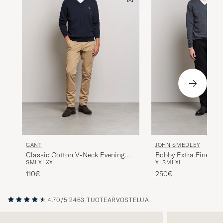
GANT
JOHN SMEDLEY
Classic Cotton V-Neck Evening
Bobby Extra Fine Me
S
M
L
XL
XXL
XL
S
M
L
XL
Blue
Pullover Charcoal
110€
250€
4.70/5
2463 TUOTEARVOSTELUA