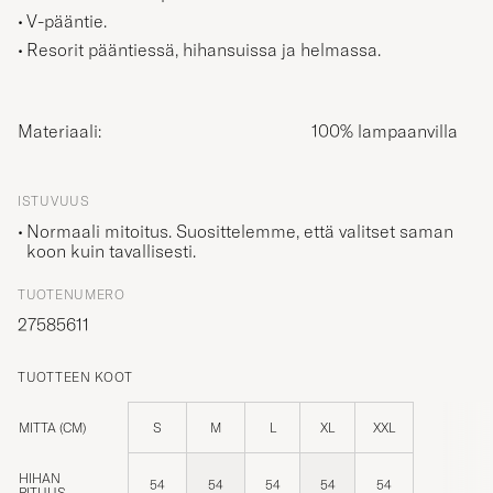
V-pääntie.
Resorit pääntiessä, hihansuissa ja helmassa.
Materiaali:
100% lampaanvilla
ISTUVUUS
Normaali mitoitus. Suosittelemme, että valitset saman
koon kuin tavallisesti.
TUOTENUMERO
27585611
TUOTTEEN KOOT
MITTA (CM)
S
M
L
XL
XXL
HIHAN
54
54
54
54
54
PITUUS