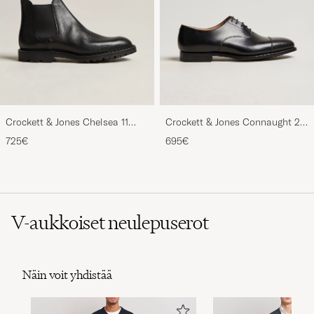
Crockett & Jones Chelsea 11
Crockett & Jones Connaught 2
Black Calf Grained
City Sole Black Calf
725€
695€
V-aukkoiset neulepuserot
Näin voit yhdistää