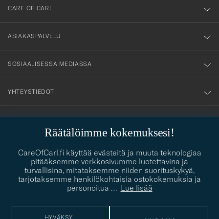
till
CARE OF CARL
vårt
nyhetsbrev!
ASIAKASPALVELU
SOSIAALISESSA MEDIASSA
YHTEYSTIEDOT
PUKEUTUMISNEUVONTA
Räätälöimme kokemuksesi!
Kaipaatko apua oman tyylisi löytämiseen? Me autamme sinua
contact@careofcarl.com
CareOfCarl.fi käyttää evästeitä ja muuta teknologiaa
mielellämme!
pitääksemme verkkosivumme luotettavina ja
turvallisina, mitataksemme niiden suorituskykyä,
PUKEUTUMISNEUVONTA
tarjotaksemme henkilökohtaisia ostokokemuksia ja
personoitua
…
Lue lisää
© Care of Carl 2026
HYVÄKSY