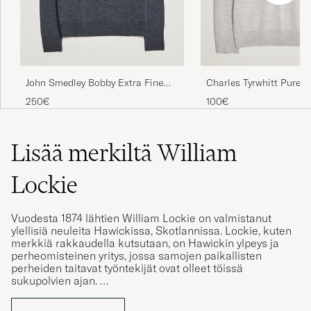
John Smedley Bobby Extra Fine
Charles Tyrwhitt Pure M
Merino V-Neck Pullover Charcoal
Neck Jumper Grey
250€
100€
Lisää merkiltä William
Lockie
Vuodesta 1874 lähtien William Lockie on valmistanut
ylellisiä neuleita Hawickissa, Skotlannissa. Lockie, kuten
merkkiä rakkaudella kutsutaan, on Hawickin ylpeys ja
perheomisteinen yritys, jossa samojen paikallisten
perheiden taitavat työntekijät ovat olleet töissä
sukupolvien ajan.
Sukupolvelta toiselle siirtyneen asiantuntemuksen
WILLIAM LOCKIE
ansiosta jokainen vaate valmistetaan huolellisesti