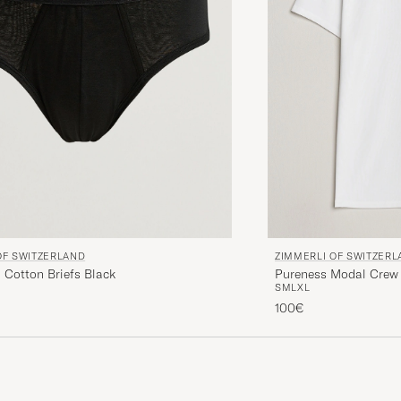
OF SWITZERLAND
ZIMMERLI OF SWITZER
 Cotton Briefs Black
Pureness Modal Crew 
S
M
L
XL
100€