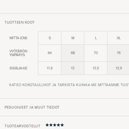
TUOTTEEN KOOT
MITTA (CM)
S
M
L
XL
VYÖTÄRÖN
64
68
70
76
YMPÄRYS
SISÄLAHJE
11,5
12
12,5
12,5
KATSO KOKOTAULUKOT JA TARKISTA KUINKA ME MITTAAMME TUO
PESUOHJEET JA MUUT TIEDOT
TUOTEARVOSTELUT