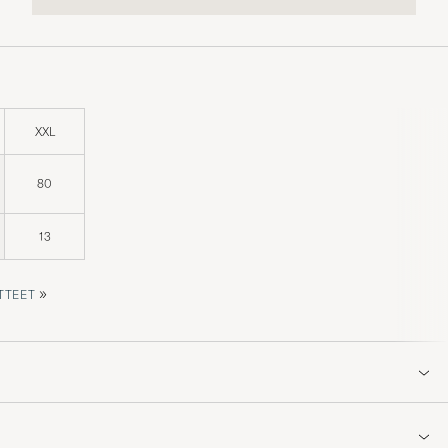
XXL
80
13
»
TTEET