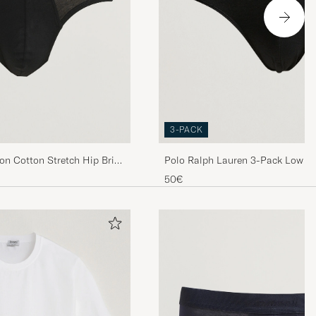
3-PACK
con Cotton Stretch Hip Brief
Polo Ralph Lauren 3-Pack Low Ri
50€