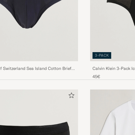
3-PACK
f Switzerland Sea Island Cotton Briefs
Calvin Klein 3-Pack I
Black/Blue/Light Blue
45€