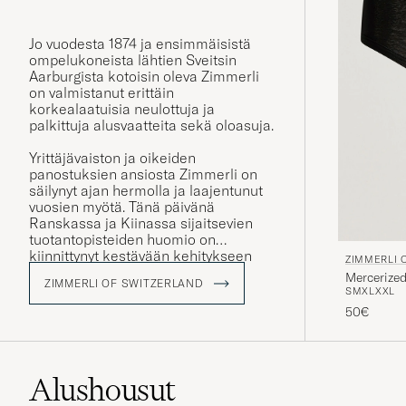
Jo vuodesta 1874 ja ensimmäisistä
ompelukoneista lähtien Sveitsin
Aarburgista kotoisin oleva Zimmerli
on valmistanut erittäin
korkealaatuisia neulottuja ja
palkittuja alusvaatteita sekä oloasuja.
Yrittäjävaiston ja oikeiden
panostuksien ansiosta Zimmerli on
säilynyt ajan hermolla ja laajentunut
vuosien myötä. Tänä päivänä
Ranskassa ja Kiinassa sijaitsevien
tuotantopisteiden huomio on
kiinnittynyt kestävään kehitykseen
ZIMMERLI 
sekä ympäristön tukemiseen.
Mercerized
ZIMMERLI OF SWITZERLAND
S
M
XL
XXL
50€
Alushousut