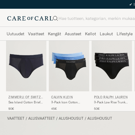
✔
I
Haku
Uutuudet
Vaatteet
Kengät
Asusteet
Kellot
Laukut
Lifestyle
ZIMMERLI OF SWITZE
CALVIN KLEIN
POLO RALPH LAUREN
RLAND
Sea Island Cotton Briefs
3-Pack Icon Cotton
3-Pack Low Rise Trunk
Navy
Stretch Hip Brief
Black
90€
45€
50€
Black/Blue/Light Blue
VAATTEET
/
ALUSVAATTEET
/
ALUSHOUSUT
/
ALUSHOUSUT