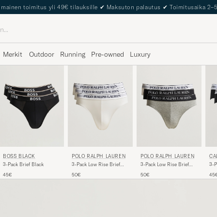
lmainen toimitus yli 49€ tilauksille
✔
Maksuton palautus
✔
Toimitusaika 2–
Merkit
Outdoor
Running
Pre-owned
Luxury
POLO RALPH LAUREN
POLO RALPH LAUREN
BOSS BLACK
CA
3-Pack Low Rise Brief
3-Pack Low Rise Brief
3-Pack Brief Black
3-P
White
Black/White/Grey
Str
50€
50€
45€
45