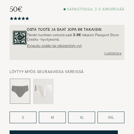
50€
VARASTOSSA, 2-5 ARKIPÄIVÄÄ
OSTA TUOTE JA SAAT JOPA
8€
TAKAISIN
Tämän tuotteen ostosta saat
3-8€
takaisin Passport Store
Credits -hyvityksinä.
Kirjaudu sisään tai rekisteröidy nyt
Muita vaihtoehtoja?
Lisätietoja
LÖYTYY MYÖS SEURAAVISSA VÄREISSÄ
SAMANKALTAISIA TUOTTEITA
S
M
XL
XXL