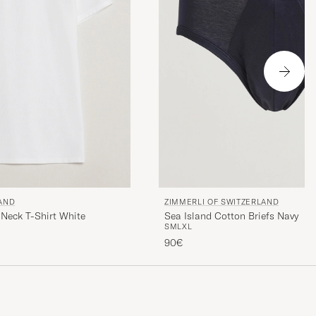
LAND
ZIMMERLI OF SWITZERLAND
Neck T-Shirt White
Sea Island Cotton Briefs Navy
S
M
L
XL
90€