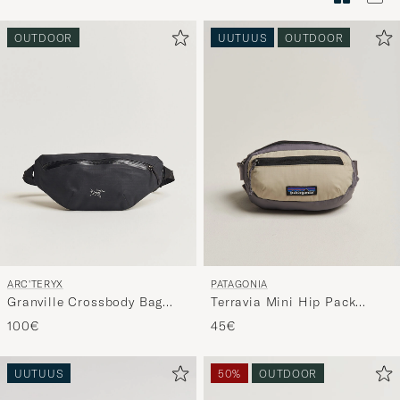
Tyylineuv
avulla
OUTDOOR
UUTUUS
OUTDOOR
ja
saat
omaan
tyyliisi
sopivan
lajittelun
tuotteille
ARC'TERYX
PATAGONIA
Granville Crossbody Bag
Terravia Mini Hip Pack
Black
Weathered Stone
100€
45€
UUTUUS
50%
OUTDOOR