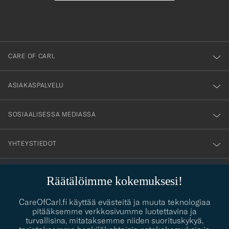
att
du
anmälde
dig
till
CARE OF CARL
vårt
nyhetsbrev!
ASIAKASPALVELU
SOSIAALISESSA MEDIASSA
YHTEYSTIEDOT
Räätälöimme kokemuksesi!
PUKEUTUMISNEUVONTA
CareOfCarl.fi käyttää evästeitä ja muuta teknologiaa
Kaipaatko apua oman tyylisi löytämiseen? Me autamme sinua
pitääksemme verkkosivumme luotettavina ja
contact@careofcarl.com
mielellämme!
turvallisina, mitataksemme niiden suorituskykyä,