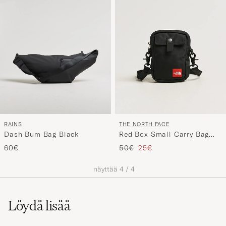
RAINS
THE NORTH FACE
Dash Bum Bag Black
Red Box Small Carry Bag
Black
Tavallinen hinta
Alennettu hinta
60€
50€
25€
näyttää
4
/
4
Löydä lisää