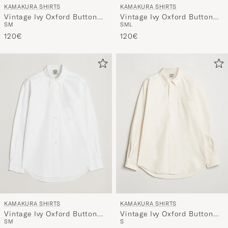
KAMAKURA SHIRTS
KAMAKURA SHIRTS
Vintage Ivy Oxford Button
Vintage Ivy Oxford Button
S
M
S
M
L
Down Shirt Light Blue
Down Shirt Navy
120€
120€
KAMAKURA SHIRTS
KAMAKURA SHIRTS
Vintage Ivy Oxford Button
Vintage Ivy Oxford Button
S
M
S
Down Shirt White
Down Shirt Beige