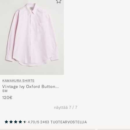
KAMAKURA SHIRTS
Vintage Ivy Oxford Button
S
M
Down Shirt Pink Stripe
120€
näyttää
7
/
7
4.70/5
2463 TUOTEARVOSTELUA