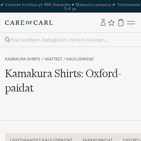
✔
Ilmainen toimitus yli 49€ tilauksille
✔
Maksuton palautus
✔
Toimitusaika
2–5 pv
Haku
KAMAKURA SHIRTS
/
VAATTEET
/
KAULUSPAIDAT
Kamakura Shirts: Oxford-
paidat
LYHYTHIHAISET KAULUSPAIDAT
FARKKUPAIDAT
OXFORD-