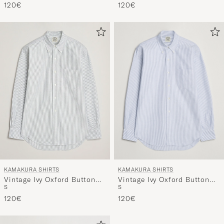
120€
120€
KAMAKURA SHIRTS
KAMAKURA SHIRTS
Vintage Ivy Oxford Button
Vintage Ivy Oxford Button
S
S
Down Shirt Blue Stripe
Down Shirt Green Stripe
120€
120€