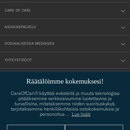
dig
till
CARE OF CARL
vårt
nyhetsbrev!
ASIAKASPALVELU
SOSIAALISESSA MEDIASSA
YHTEYSTIEDOT
Räätälöimme kokemuksesi!
PUKEUTUMISNEUVONTA
CareOfCarl.fi käyttää evästeitä ja muuta teknologiaa
Kaipaatko apua oman tyylisi löytämiseen? Me autamme sinua
pitääksemme verkkosivumme luotettavina ja
contact@careofcarl.com
mielellämme!
turvallisina, mitataksemme niiden suorituskykyä,
tarjotaksemme henkilökohtaisia ostokokemuksia ja
PUKEUTUMISNEUVONTA
personoitua
…
Lue lisää