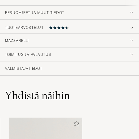
PESUOHJEET JA MUUT TIEDOT
TUOTEARVOSTELUT
MAZZARELLI
Laatua kohtuuhinnalla.
TOIMITUS JA PALAUTUS
KAJ O
OSTETTU OSOITTEESSA CAREOFCARL.FI
VALMISTAJATIEDOT
Grym service och snabb leverans i vanlig
ordning!
Yhdistä näihin
MATTIAS F
OSTETTU OSOITTEESSA CAREOFCARL.SE