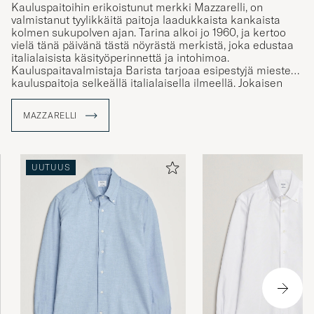
Kauluspaitoihin erikoistunut merkki Mazzarelli, on
valmistanut tyylikkäitä paitoja laadukkaista kankaista
kolmen sukupolven ajan. Tarina alkoi jo 1960, ja kertoo
vielä tänä päivänä tästä nöyrästä merkistä, joka edustaa
italialaisista käsityöperinnettä ja intohimoa.
Kauluspaitavalmistaja Barista tarjoaa esipestyjä miesten
kauluspaitoja selkeällä italialaisella ilmeellä. Jokaisen
paidan valmistusvaiheen kaavoitus, leikkaus ja ompelu
ovat Mazzarellin omien taitavien vaattureiden käsialaa.
MAZZARELLI
Useat valmistusvaiheet ovat käsityötä ja materiaalit
kankaista nappeihin erittäin tarkasti valittuja.
Tutustu Mazzarelli kauluspaitojen valikoimaamme, joka
UUTUUS
on huolella valittu.