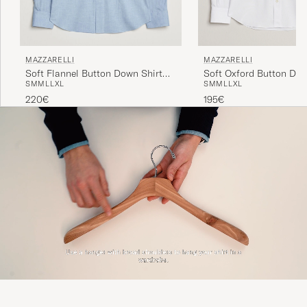
MAZZARELLI
MAZZARELLI
Soft Oxford Button Dow
Soft Flannel Button Down Shirt
S
M
M
L
L
XL
S
M
M
L
L
XL
White
Light Blue
195€
220€