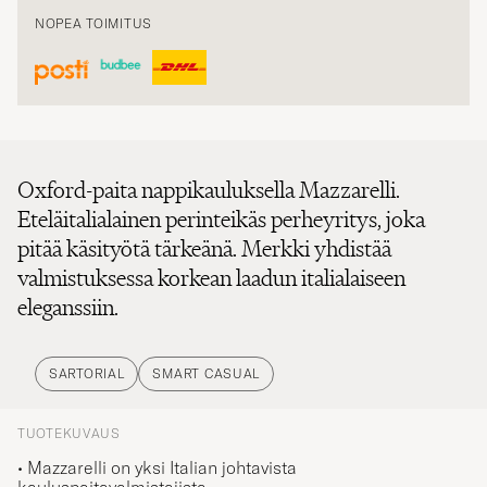
NOPEA TOIMITUS
Oxford-paita nappikauluksella Mazzarelli.
Eteläitalialainen perinteikäs perheyritys, joka
pitää käsityötä tärkeänä. Merkki yhdistää
valmistuksessa korkean laadun italialaiseen
eleganssiin.
SARTORIAL
SMART CASUAL
TUOTEKUVAUS
• Mazzarelli on yksi Italian johtavista
kauluspaitavalmistajista.