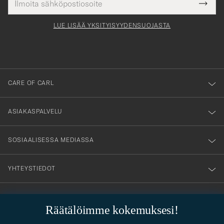
Tack
kollinen
Submi
för
tieto
Newsl
Form
LUE LISÄÄ YKSITYISYYDENSUOJASTA
att
du
anmälde
dig
till
CARE OF CARL
vårt
nyhetsbrev!
ASIAKASPALVELU
SOSIAALISESSA MEDIASSA
YHTEYSTIEDOT
Räätälöimme kokemuksesi!
PUKEUTUMISNEUVONTA