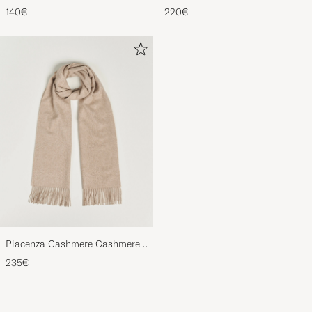
cm Belt Dark Brown
Dark Brown Suede
140€
220€
Piacenza Cashmere Cashmere
Scarf Light Beige
235€