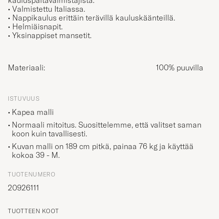
• Valmistettu Italiassa.
• Nappikaulus erittäin terävillä kauluskäänteillä.
• Helmiäisnapit.
• Yksinappiset mansetit.
Materiaali:
100% puuvilla
ISTUVUUS
Kapea malli
Normaali mitoitus. Suosittelemme, että valitset saman
koon kuin tavallisesti.
Kuvan malli on 189 cm pitkä, painaa 76 kg ja käyttää
kokoa
39 - M
.
TUOTENUMERO
20926111
TUOTTEEN KOOT