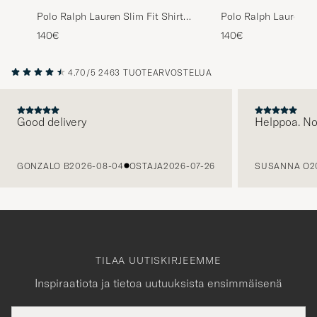
Polo Ralph Lauren Slim Fit Shirt
Polo Ralph Lauren Sli
Oxford White
Oxford Pink
140€
140€
4.70/5
2463 TUOTEARVOSTELUA
Good delivery
Helppoa. N
EDELLINEN
GONZALO B
2026-08-04
OSTAJA
2026-07-26
SUSANNA O
2
TILAA UUTISKIRJEEMME
Inspiraatiota ja tietoa uutuuksista ensimmäisenä
Sähköpostiosoite