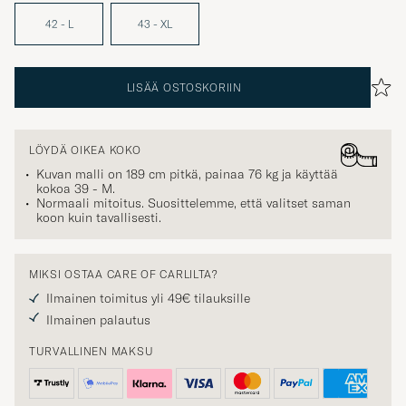
42 - L
43 - XL
LISÄÄ OSTOSKORIIN
LÖYDÄ OIKEA KOKO
Kuvan malli on 189 cm pitkä, painaa 76 kg ja käyttää
kokoa
39 - M
.
Normaali mitoitus. Suosittelemme, että valitset saman
koon kuin tavallisesti.
MIKSI OSTAA CARE OF CARLILTA?
Ilmainen toimitus yli 49€ tilauksille
Ilmainen palautus
TURVALLINEN MAKSU