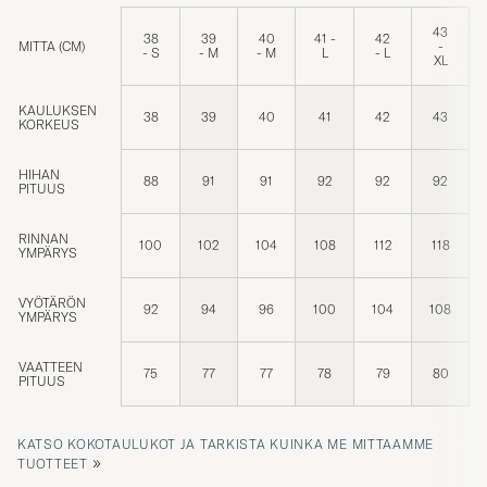
43
38
39
40
41 -
42
MITTA (CM)
-
- S
- M
- M
L
- L
XL
KAULUKSEN
38
39
40
41
42
43
KORKEUS
HIHAN
88
91
91
92
92
92
PITUUS
RINNAN
100
102
104
108
112
118
YMPÄRYS
VYÖTÄRÖN
92
94
96
100
104
108
YMPÄRYS
VAATTEEN
75
77
77
78
79
80
PITUUS
KATSO KOKOTAULUKOT JA TARKISTA KUINKA ME MITTAAMME
»
TUOTTEET