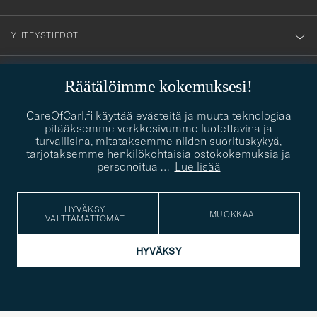
YHTEYSTIEDOT
Räätälöimme kokemuksesi!
PUKEUTUMISNEUVONTA
Kaipaatko apua oman tyylisi löytämiseen? Me autamme sinua
CareOfCarl.fi käyttää evästeitä ja muuta teknologiaa
contact@careofcarl.com
mielellämme!
pitääksemme verkkosivumme luotettavina ja
turvallisina, mitataksemme niiden suorituskykyä,
PUKEUTUMISNEUVONTA
tarjotaksemme henkilökohtaisia ostokokemuksia ja
personoitua
…
Lue lisää
HYVÄKSY
© Care of Carl 2026
MUOKKAA
VÄLTTÄMÄTTÖMÄT
HYVÄKSY