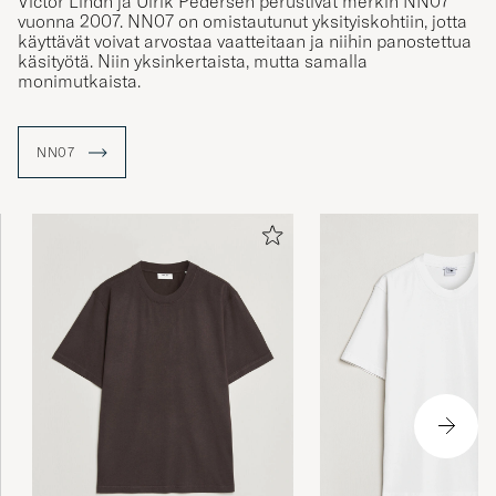
vuonna 2007. NN07 on omistautunut yksityiskohtiin, jotta
käyttävät voivat arvostaa vaatteitaan ja niihin panostettua
käsityötä. Niin yksinkertaista, mutta samalla
Sköna chinos i fin kvalitet men alldeles för
monimutkaista.
tajt modell för min smak
ERIK L
OSTETTU OSOITTEESSA CAREOFCARL.SE
NN07
Herlig passform og behagelig med litt stretch!
TORE F
OSTETTU OSOITTEESSA CAREOFCARL.NO
Sikkert ikke noe i veien m buksa COC sendte
meg feil farge.
JON R
OSTETTU OSOITTEESSA CAREOFCARL.NO