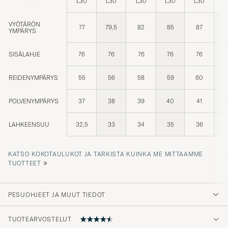
VYÖTÄRÖN
77
79,5
82
85
87
YMPÄRYS
SISÄLAHJE
76
76
76
76
76
REIDENYMPÄRYS
55
56
58
59
60
POLVENYMPÄRYS
37
38
39
40
41
LAHKEENSUU
32,5
33
34
35
36
3
KATSO KOKOTAULUKOT JA TARKISTA KUINKA ME MITTAAMME
»
TUOTTEET
PESUOHJEET JA MUUT TIEDOT
TUOTEARVOSTELUT