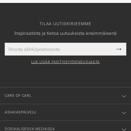
TILAA UUTISKIRJEEMME
Inspiraatiota ja tietoa uutuuksista ensimmäisenä
Sähköpostiosoite
Tack
kollinen
Submi
för
tieto
Newsl
Form
LUE LISÄÄ YKSITYISYYDENSUOJASTA
att
du
anmälde
dig
till
CARE OF CARL
vårt
nyhetsbrev!
ASIAKASPALVELU
SOSIAALISESSA MEDIASSA