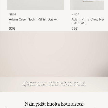
NN07
NN07
Adam Pima Crew Neck T
Adam Crew Neck T-Shirt Dusky
S
M
L
XL
XXL
S
L
White
Port
59€
60€
Näin pidät huolta housuistasi
Housujen oikeaoppinen hoito on avainasemassa niiden