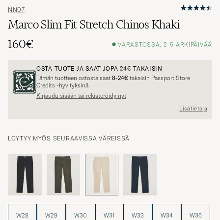
NN07
Marco Slim Fit Stretch Chinos Khaki
160€
VARASTOSSA, 2-5 ARKIPÄIVÄÄ
OSTA TUOTE JA SAAT JOPA
24€
TAKAISIN
Tämän tuotteen ostosta saat
8-24€
takaisin Passport Store
Credits -hyvityksinä.
Kirjaudu sisään tai rekisteröidy nyt
Lisätietoja
LÖYTYY MYÖS SEURAAVISSA VÄREISSÄ
W28
W29
W30
W31
W33
W34
W36