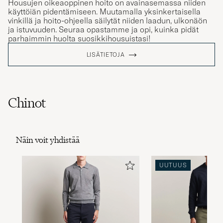
käyttöiän pidentämiseen. Muutamalla yksinkertaisella
vinkillä ja hoito-ohjeella säilytät niiden laadun, ulkonäön
ja istuvuuden. Seuraa opastamme ja opi, kuinka pidät
parhaimmin huolta suosikkihousuistasi!
LISÄTIETOJA
Chinot
Näin voit yhdistää
UUTUUS