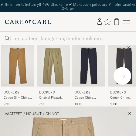
The Care of Carl Passport
Haku
DOCKERS
DOCKERS
DOCKERS
DOCKERS
Cotton Slim Chino
Cotton Chino
Cotton Chino
Original Pleated
Ermine
Tapered Navy
Tapered Steelhead
Chino Loose British
95€
100€
100€
75€
Khaki
VAATTEET
/
HOUSUT
/
CHINOT