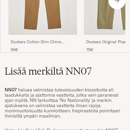
Har handlat med det här märket tidigare och
de brukar passa.
ANDERS P
OSTETTU OSOITTEESSA CAREOFCARL.SE
Dockers Cotton Slim Chino
Dockers Original Pleat
Ermine
Loose British Khaki
95€
I sendte bukserne i en forkert størrelse...
75€
Bestilte w34 og fik w32... Returnering gik dog
godt.
Lisää merkiltä NN07
BENDIX L
OSTETTU OSOITTEESSA CAREOFCARL.DK
NN07
haluaa valmistaa tulevaisuuden klassikoita eli
laadukkaita ja ajattomia vaatteita, jotka vain paranevat
NN07 produkter ser ut til å være mindre
ajan myötä. NN tarkoittaa 'No Nationality' ja merkin
ajatuksena on valmistaa vaatteita ilman rajoja,
størrelse enn normal, og burde beskrives
monimuotoisuutta kunnioittaen. Inspiraatiota poimitaan
deretter.
ihmisiltä ympäri maailman.
RONNY A
OSTETTU OSOITTEESSA CAREOFCARL.NO
Victor Lindh ja Ulrik Pedersen perustivat merkin NN07