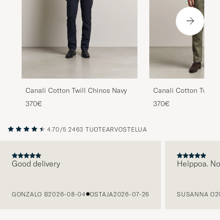
Canali Cotton Twill Chinos Navy
Canali Cotton Twill C
370€
370€
4.70/5
2463 TUOTEARVOSTELUA
Good delivery
Helppoa. N
EDELLINEN
GONZALO B
2026-08-04
OSTAJA
2026-07-26
SUSANNA O
2