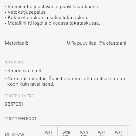
• Valmistettu joustavasta puuvillakankaasta.
• Vetoketjusepalus.
• Kaksi etutaskua ja kaksi takataskua.
• Metalliniitti logolla oikeassa takataskussa.
Materiaali:
97% puuvillaa, 3% elastaani
ISTUVUUS
Kapeneva malli
Normaali mitoitus. Suosittelemme, että valitset saman
koon kuin tavallisesti.
TUOTENUMERO
25570811
TUOTTEEN KOOT
W28
W29
W30
W31
W32
W
MITTA (CM)
L30
L30
L30
L30
L30
L