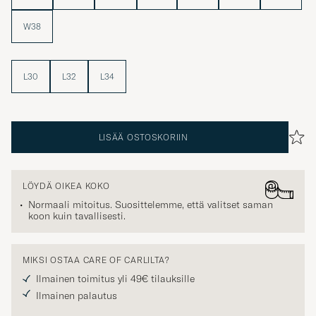
W38
L30
L32
L34
LISÄÄ OSTOSKORIIN
LÖYDÄ OIKEA KOKO
Normaali mitoitus. Suosittelemme, että valitset saman
koon kuin tavallisesti.
MIKSI OSTAA CARE OF CARLILTA?
Ilmainen toimitus yli 49€ tilauksille
Ilmainen palautus
TURVALLINEN MAKSU