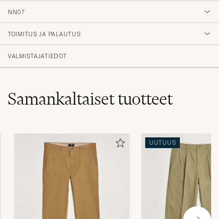
4.1
NN07
TOIMITUS JA PALAUTUS
(36 Arvosana)
(22)
VALMISTAJATIEDOT
(6)
(2)
(2)
(4)
Samankaltaiset
tuotteet
Veldig små i størrelsen. Måtte returnere. Har
UUTUUS
vanligvis ingen problemer med at den
størrelsen jeg bestilte passer.
KJELL L
OSTETTU OSOITTEESSA CAREOFCARL.NO
Byxorna måste varit märkta med fel storlek.