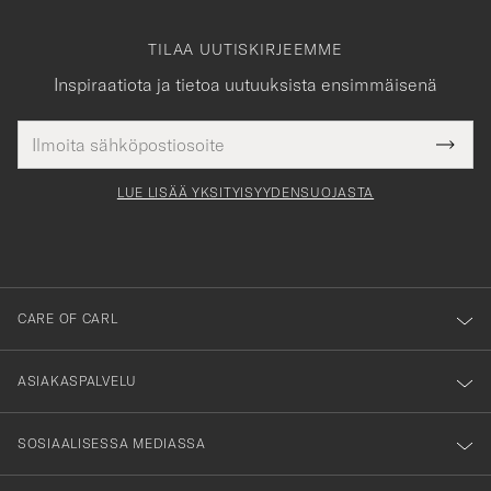
TILAA UUTISKIRJEEMME
Inspiraatiota ja tietoa uutuuksista ensimmäisenä
Sähköpostiosoite
Tack
kollinen
Submi
för
tieto
Newsl
Form
LUE LISÄÄ YKSITYISYYDENSUOJASTA
att
du
anmälde
dig
till
CARE OF CARL
vårt
nyhetsbrev!
ASIAKASPALVELU
SOSIAALISESSA MEDIASSA