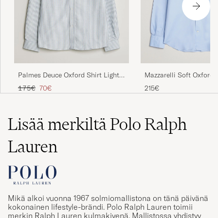
Mazzarelli Soft Oxford 
Palmes Deuce Oxford Shirt Light
Down Shirt Light Blue
Blue Stripe
Tavallinen hinta
Alennettu hinta
215€
175€
70€
Lisää merkiltä Polo Ralph
Lauren
Mikä alkoi vuonna 1967 solmiomallistona on tänä päivänä
kokonainen lifestyle-brändi. Polo Ralph Lauren toimii
merkin Ralph Lauren kulmakivenä. Mallistossa yhdistyy