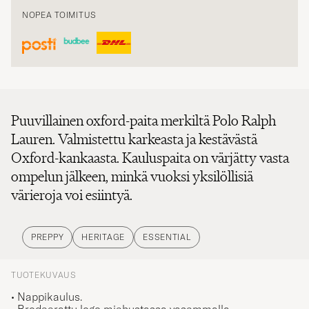
NOPEA TOIMITUS
Puuvillainen oxford-paita merkiltä Polo Ralph
Lauren. Valmistettu karkeasta ja kestävästä
Oxford-kankaasta. Kauluspaita on värjätty vasta
ompelun jälkeen, minkä vuoksi yksilöllisiä
värieroja voi esiintyä.
PREPPY
HERITAGE
ESSENTIAL
TUOTEKUVAUS
• Nappikaulus.
• Brodeerattu logo miehustassa vasemmalla.