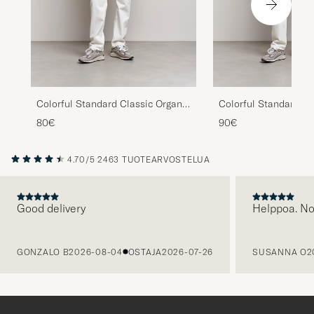
Colorful Standard Classic Organic
Colorful Standard Cl
Oxford Button Down Shirt Deep
Oxford Button Down 
80€
90€
Black
Grey
4.70/5
2463 TUOTEARVOSTELUA
Good delivery
Helppoa. N
EDELLINEN
GONZALO B
2026-08-04
OSTAJA
2026-07-26
SUSANNA O
2