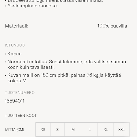
• Yksinappinen ranneke.
Materiaali:
100% puuvilla
ISTUVUUS
Kapea
Normaali mitoitus. Suosittelemme, että valitset saman
koon kuin tavallisesti.
Kuvan malli on 189 cm pitkä, painaa 76 kg ja käyttää
kokoa
M
.
TUOTENUMERO
15594011
TUOTTEEN KOOT
MITTA (CM)
XS
S
M
L
XL
XXL