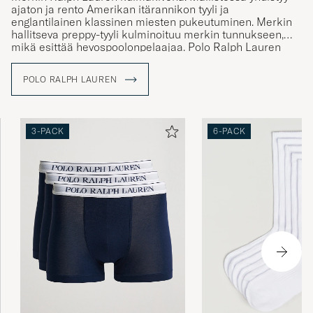
ajaton ja rento Amerikan itärannikon tyyli ja
englantilainen klassinen miesten pukeutuminen. Merkin
hallitseva preppy-tyyli kulminoituu merkin tunnukseen,
mikä esittää hevospoolonpelaajaa. Polo Ralph Lauren
tunnus tunnetaankin maailmanlaajuisesti ja merkki toimii
tänä päivänä symbolina aidoille ja perinteitä
POLO RALPH LAUREN
kunnioittaville vaatteille. Mallistosta löytyy muun muassa
klassisia poolopaitoja ja palmikkoneuleita rennolle, mutta
tyylikkäälle pukeutujalle.
3-PACK
6-PACK