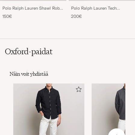
Polo Ralph Lauren Shawl Robe
Polo Ralph Lauren Tech
Navy
Performance Full Zip Light
150€
200€
Sport Heather
Oxford-paidat
Näin voit yhdistää