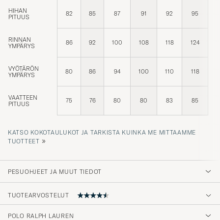
HIHAN
82
85
87
91
92
95
PITUUS
RINNAN
86
92
100
108
118
124
YMPÄRYS
VYÖTÄRÖN
80
86
94
100
110
118
YMPÄRYS
VAATTEEN
75
76
80
80
83
85
PITUUS
KATSO KOKOTAULUKOT JA TARKISTA KUINKA ME MITTAAMME
»
TUOTTEET
PESUOHJEET JA MUUT TIEDOT
TUOTEARVOSTELUT
POLO RALPH LAUREN