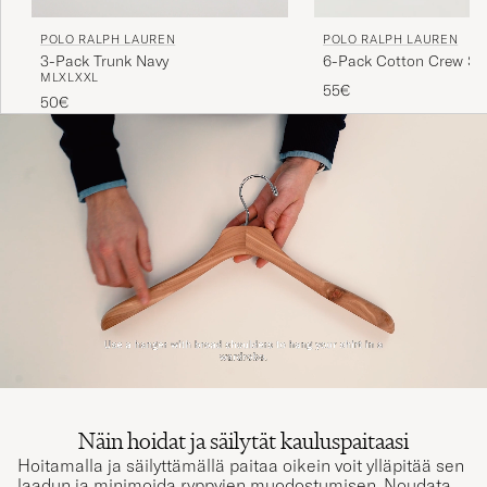
POLO RALPH LAUREN
POLO RALPH LAUREN
3-Pack Trunk Navy
6-Pack Cotton Crew So
M
L
XL
XXL
55€
50€
Näin hoidat ja säilytät kauluspaitaasi
Hoitamalla ja säilyttämällä paitaa oikein voit ylläpitää sen
laadun ja minimoida ryppyjen muodostumisen. Noudata