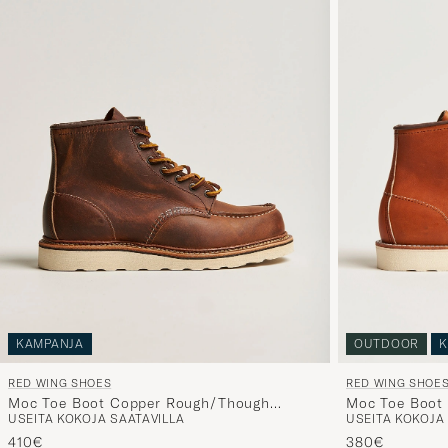
KAMPANJA
OUTDOOR
K
RED WING SHOES
RED WING SHOE
Moc Toe Boot Copper Rough/Though
Moc Toe Boot 
USEITA KOKOJA SAATAVILLA
USEITA KOKOJA
Leather
410€
380€