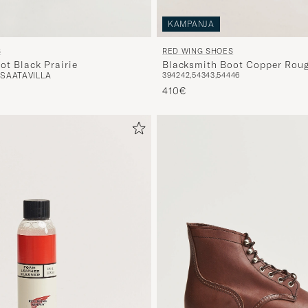
KAMPANJA
S
RED WING SHOES
ot Black Prairie
Blacksmith Boot Copper Rou
 SAATAVILLA
39
42
42,5
43
43,5
44
46
Leather
410€