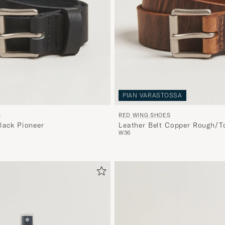
PIAN VARASTOSSA
S
RED WING SHOES
Black Pioneer
Leather Belt Copper Rough/T
W36