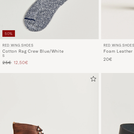
50%
RED WING SHOES
RED WING SHOE
Cotton Rag Crew Blue/White
Foam Leather
S
20€
Tavallinen hinta
Alennettu hinta
25€
12,50€