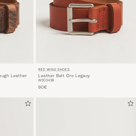
RED WING SHOES
ough Leather
Leather Belt Oro Legacy
W30
34
38
90€