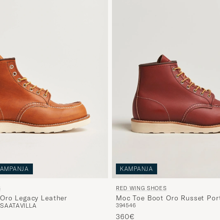
AMPANJA
KAMPANJA
S
RED WING SHOES
Oro Legacy Leather
Moc Toe Boot Oro Russet Por
 SAATAVILLA
39
45
46
360€