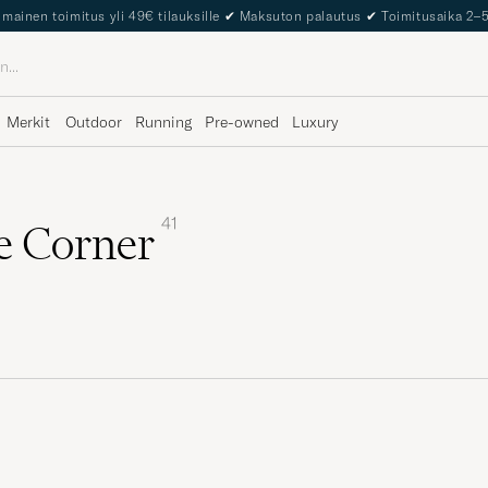
The Care of Carl Passport
Merkit
Outdoor
Running
Pre-owned
Luxury
41
e Corner