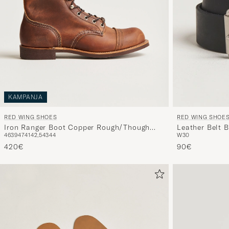
KAMPANJA
RED WING SHOES
RED WING SHOE
Iron Ranger Boot Copper Rough/Though
Leather Belt 
46
39
47
41
42,5
43
44
W30
Leather
420€
90€