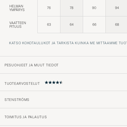
HELMAN
76
78
90
94
YMPÄRYS
VAATTEEN
63
64
66
68
PITUUS
KATSO KOKOTAULUKOT JA TARKISTA KUINKA ME MITTAAMME TUO
PESUOHJEET JA MUUT TIEDOT
TUOTEARVOSTELUT
STENSTRÖMS
Gick sönder uppe vid kragen redan första dagen.
JON S
OSTETTU OSOITTEESSA CAREOFCARL.SE
TOIMITUS JA PALAUTUS