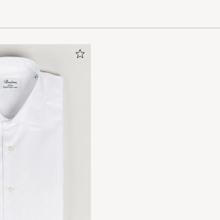
tare än normalt
 tyvärr inte
igt snabb