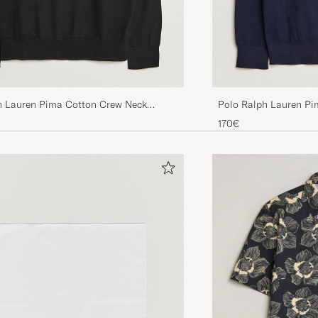
h Lauren Pima Cotton Crew Neck
Polo Ralph Lauren Pi
olo Black
Pullover Hunter Navy
170€