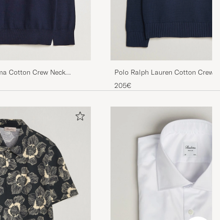
ma Cotton Crew Neck
Polo Ralph Lauren Cotton Crew N
Hunter Navy
205€