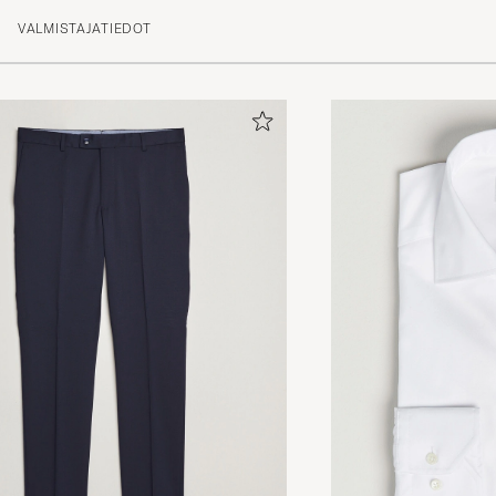
VALMISTAJATIEDOT
Herlig lekre gensere for kjølige sensommer kvelder
INAJOY R
OSTETTU OSOITTEESSA CAREOFCARL.NO
Storleksmässigt var den väldigt liten, armarna var kor
och längden likaså. Skönt material men passformen var
bra.
FREDRIK B
OSTETTU OSOITTEESSA CAREOFCARL.SE
Bra produktbeskrivning, stämde med leveransen. Otrol
transport - två dagar!!
NICLAS C
OSTETTU OSOITTEESSA CAREOFCARL.SE