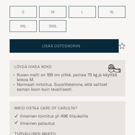
S
M
L
XL
XXL
XXXL
LISÄÄ OSTOSKORIIN
LÖYDÄ OIKEA KOKO
Kuvan malli on 189 cm pitkä, painaa 76 kg ja käyttää
kokoa
M
.
Normaali mitoitus. Suosittelemme, että valitset
saman koon kuin tavallisesti.
MIKSI OSTAA CARE OF CARLILTA?
Ilmainen toimitus yli 49€ tilauksille
Ilmainen palautus
TURVALLINEN MAKSU