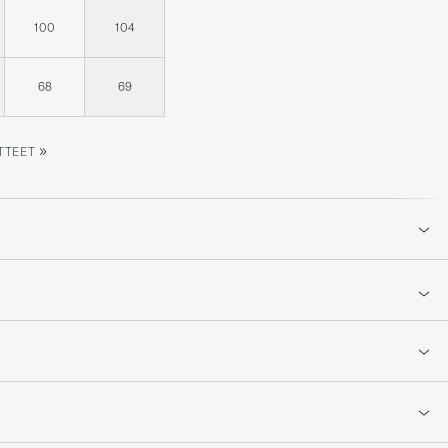
100
104
68
69
»
TTEET