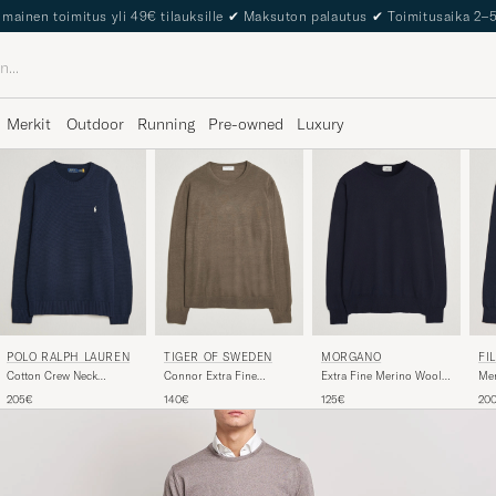
The Care of Carl Passport
Merkit
Outdoor
Running
Pre-owned
Luxury
MORGANO
FI
POLO RALPH LAUREN
TIGER OF SWEDEN
Extra Fine Merino Wool
Me
Cotton Crew Neck
Connor Extra Fine
Crewneck Navy
Swe
Pullover Hunter Navy
Merino Crew Neck
125€
20
205€
140€
Pullover Aged Timber