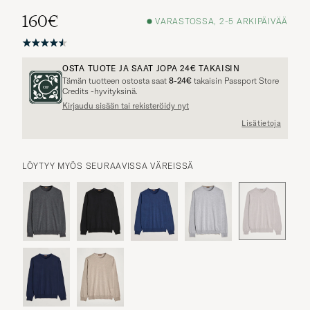
160€
VARASTOSSA, 2-5 ARKIPÄIVÄÄ
OSTA TUOTE JA SAAT JOPA
24€
TAKAISIN
Tämän tuotteen ostosta saat
8-24€
takaisin Passport Store
Credits -hyvityksinä.
Kirjaudu sisään tai rekisteröidy nyt
Lisätietoja
LÖYTYY MYÖS SEURAAVISSA VÄREISSÄ