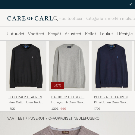
Haku
Uutuudet
Vaatteet
Kengät
Asusteet
Kellot
Laukut
Lifestyle
50%
POLO RALPH LAUREN
POLO RALPH LAUREN
BARBOUR LIFESTYLE
Pima Cotton Crew Neck
Pima Cotton Crew Neck
Honeycomb Crew Neck
Pullover Polo Black
Pullover Hunter Navy
Grey Marl
Tavallinen hinta
Alennettu hinta
170€
170€
130€
65€
VAATTEET
/
PUSEROT
/
O-AUKKOISET NEULEPUSEROT