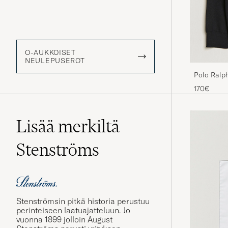
O-AUKKOISET
NEULEPUSEROT
Polo Ralp
Pullover P
170€
Lisää merkiltä
Stenströms
Stenströmsin pitkä historia perustuu
perinteiseen laatuajatteluun. Jo
vuonna 1899 jolloin August