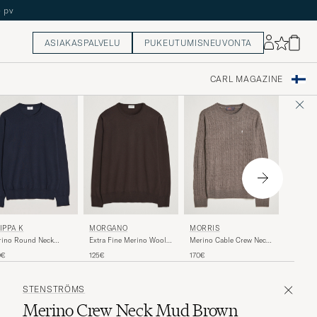
ASIAKASPALVELU
PUKEUTUMISNEUVONTA
CARL MAGAZINE
ALTEA
LIPPA K
MORGANO
MORRIS
Wool/C
rino Round Neck
Extra Fine Merino Wool
Merino Cable Crew Neck
Neck Sw
ater Navy
Crewneck Dark Brown
Light Brown
245€
0€
125€
170€
Melange
STENSTRÖMS
Merino Crew Neck Mud Brown