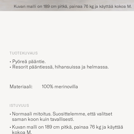
Kuvan malli on 189 cm pitkä, painaa 76 kg ja käyttää kokoa M.
TUOTEKUVAUS
• Pyöreä pääntie.
• Resorit pääntiessä, hihansuissa ja helmassa.
Materiaali:
100% merinovilla
ISTUVUUS
Normaali mitoitus. Suosittelemme, että valitset
saman koon kuin tavallisesti.
Kuvan malli on 189 cm pitkä, painaa 76 kg ja käyttää
kokoa
M
.