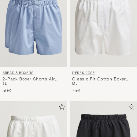
DEREK ROSE
BREAD & BOXERS
Classic Fit Cotton Boxer
2-Pack Boxer Shorts Air
M
L
S
L
Shorts White
Blue
75€
50€