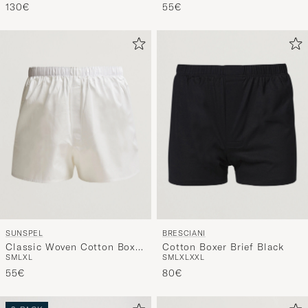
SUNSPEL
BRESCIANI
Classic Woven Cotton Boxer
Cotton Boxer Brief Black
S
M
L
XL
S
M
L
XL
XXL
Shorts White
55€
80€
2-PACK