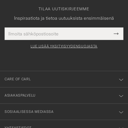
TILAA UUTISKIRJEEMME
Inspiraatiota ja tietoa uutuuksista ensimmäisenä
Sähköpostiosoite
Tack
kollinen
Submi
för
tieto
Newsl
Form
LUE LISÄÄ YKSITYISYYDENSUOJASTA
att
du
anmälde
dig
till
CARE OF CARL
vårt
nyhetsbrev!
ASIAKASPALVELU
SOSIAALISESSA MEDIASSA
YHTEYSTIEDOT