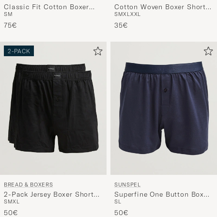
Classic Fit Cotton Boxer
Cotton Woven Boxer Shorts
S
M
S
M
XL
XXL
Shorts Blue
White
75€
35€
2-PACK
BREAD & BOXERS
SUNSPEL
2-Pack Jersey Boxer Shorts
Superfine One Button Boxer
S
M
XL
S
L
Black
Navy
50€
50€