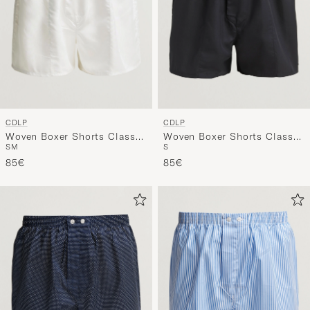
CDLP
CDLP
Woven Boxer Shorts Classic
Woven Boxer Shorts Classic
S
M
S
White
Black
85€
85€