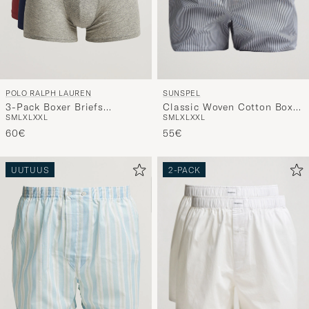
SUNSPEL
POLO RALPH LAUREN
Classic Woven Cotton Boxer
3-Pack Boxer Briefs
S
M
L
XL
XXL
S
M
L
XL
XXL
Shorts White/Light Blue
Navy/Red/Grey
55€
60€
UUTUUS
2-PACK