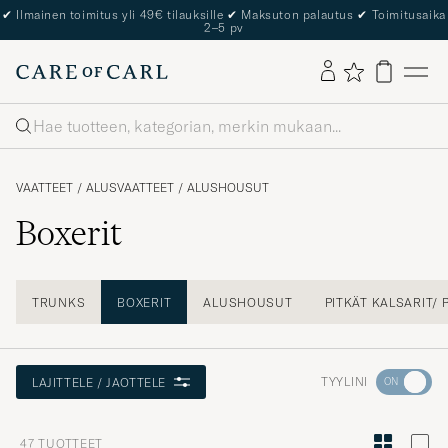
The Care of Carl Passport
Haku
VAATTEET
/
ALUSVAATTEET
/
ALUSHOUSUT
Boxerit
TRUNKS
BOXERIT
ALUSHOUSUT
PITKÄT KALSARIT/
Aktivoi
TYYLINI
LAJITTELE / JAOTTELE
Minun
tyylini
47
TUOTTEET