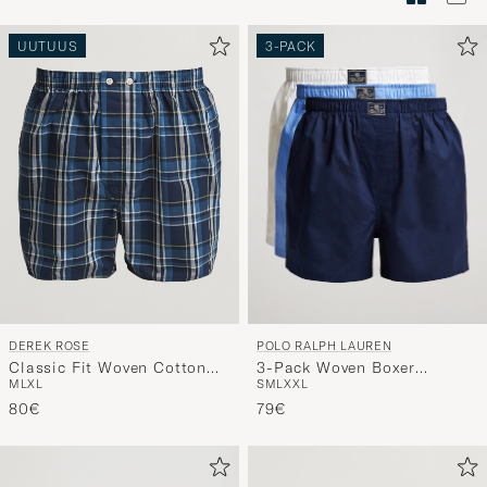
Tyylineuv
avulla
UUTUUS
3-PACK
ja
saat
omaan
tyyliisi
sopivan
lajittelun
tuotteille
POLO RALPH LAUREN
DEREK ROSE
3-Pack Woven Boxer
Classic Fit Woven Cotton
S
M
L
XXL
M
L
XL
White/Blue/Navy
Boxer Shorts Navy
79€
80€