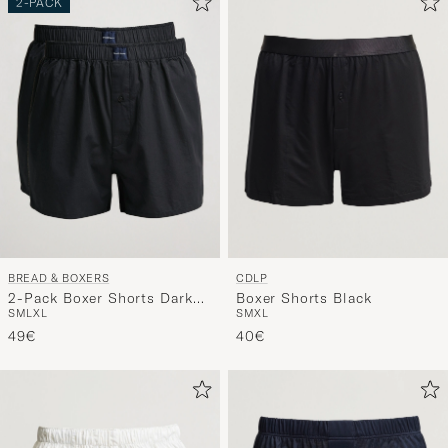
BREAD & BOXERS
CDLP
2-Pack Boxer Shorts Dark
Boxer Shorts Black
S
M
L
XL
S
M
XL
Navy
49€
40€