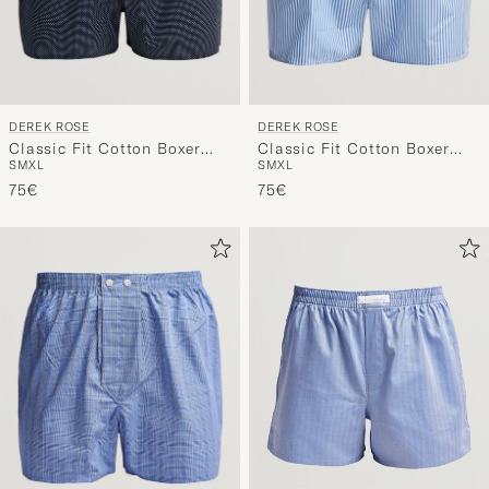
DEREK ROSE
DEREK ROSE
Classic Fit Cotton Boxer
Classic Fit Cotton Boxer
S
M
XL
S
M
XL
Shorts Navy Polka Dot
Shorts Blue Stripe
75€
75€