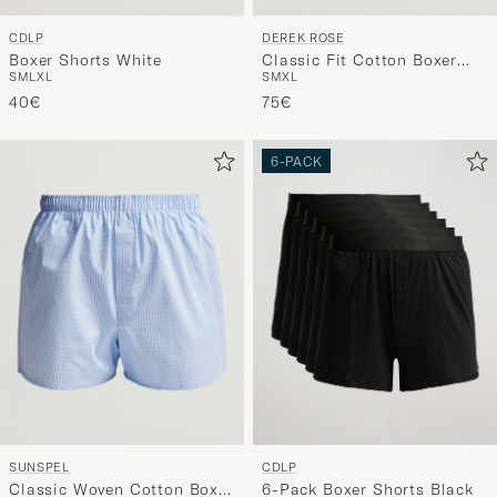
CDLP
DEREK ROSE
Boxer Shorts White
Classic Fit Cotton Boxer
S
M
L
XL
S
M
XL
Shorts Blue Gingham
40€
75€
6-PACK
SUNSPEL
CDLP
Classic Woven Cotton Boxer
6-Pack Boxer Shorts Black
S
M
L
XL
S
L
XL