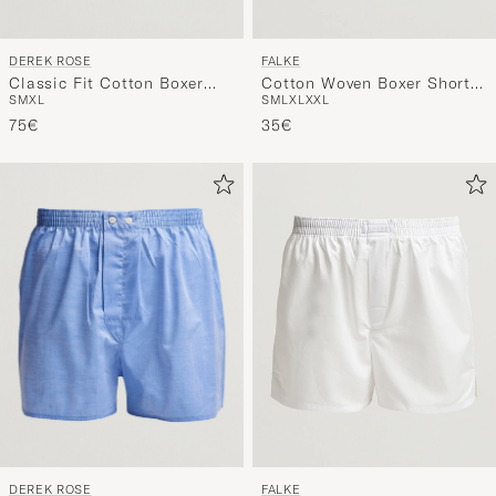
DEREK ROSE
FALKE
Classic Fit Cotton Boxer
Cotton Woven Boxer Shorts
S
M
XL
S
M
L
XL
XXL
Shorts Blue
Ocean Blue
75€
35€
DEREK ROSE
FALKE