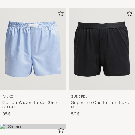
FALKE
SUNSPEL
Cotton Woven Boxer Shorts
Superfine One Button Boxer
S
L
XL
XXL
M
L
Light Blue
Black
35€
50€