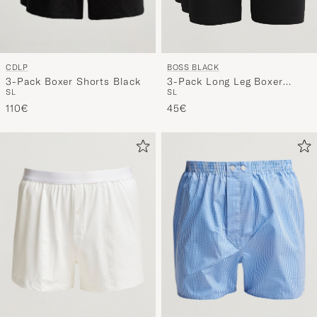
CDLP
BOSS BLACK
3-Pack Boxer Shorts Black
3-Pack Long Leg Boxer
S
L
S
L
Black
110€
45€