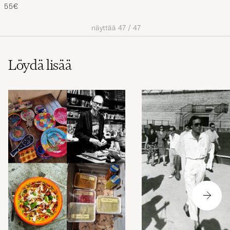
55€
näyttää
47
/
47
Löydä lisää