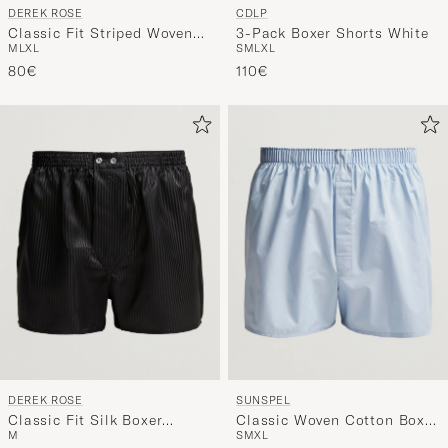
CDLP
DEREK ROSE
3-Pack Boxer Shorts White
Classic Fit Striped Woven
S
M
L
XL
M
L
XL
Cotton Boxer Shorts
110€
Blue/White
80€
DEREK ROSE
SUNSPEL
Classic Fit Silk Boxer
Classic Woven Cotton Boxer
M
S
M
XL
Shorts Black
Shorts Plain Blue
130€
55€