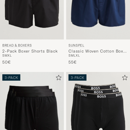
SUNSPEL
BREAD & BOXERS
Classic Woven Cotton Boxer
2-Pack Boxer Shorts Black
S
M
L
XL
S
M
XL
Shorts Navy
55€
50€
3-PACK
3-PACK