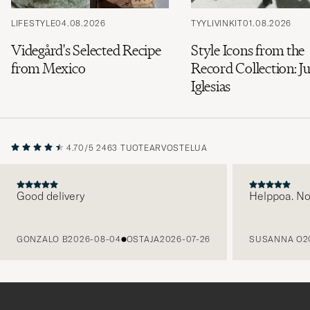
LIFESTYLE
04.08.2026
TYYLIVINKIT
01.08.2026
Videgård's Selected Recipe
Style Icons from the
from Mexico
Record Collection: Ju
Iglesias
4.70/5
2463 TUOTEARVOSTELUA
Good delivery
Helppoa. N
EDELLINEN
GONZALO B
2026-08-04
OSTAJA
2026-07-26
SUSANNA O
2