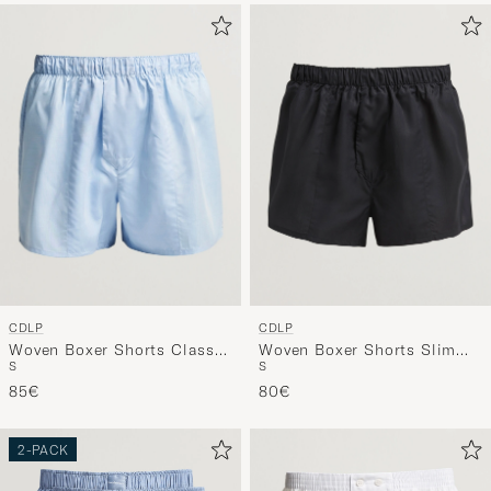
CDLP
CDLP
Woven Boxer Shorts Classic
Woven Boxer Shorts Slim
S
S
Sky Blue
Black
85€
80€
2-PACK