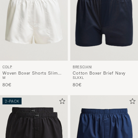
CDLP
BRESCIANI
Woven Boxer Shorts Slim
Cotton Boxer Brief Navy
M
S
L
XXL
White
80€
80€
2-PACK