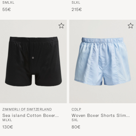
Shorts Light Blue Gingham
55€
215€
ZIMMERLI OF SWITZERLAND
CDLP
Sea island Cotton Boxer
Woven Boxer Shorts Slim
M
L
XL
S
XL
Shorts Black
Sky Blue
130€
80€