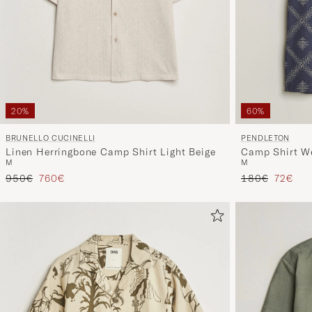
20%
60%
BRUNELLO CUCINELLI
PENDLETON
Linen Herringbone Camp Shirt Light Beige
Camp Shirt W
M
M
Tavallinen hinta
Alennettu hinta
Tavallinen hin
Alennet
950€
760€
180€
72€