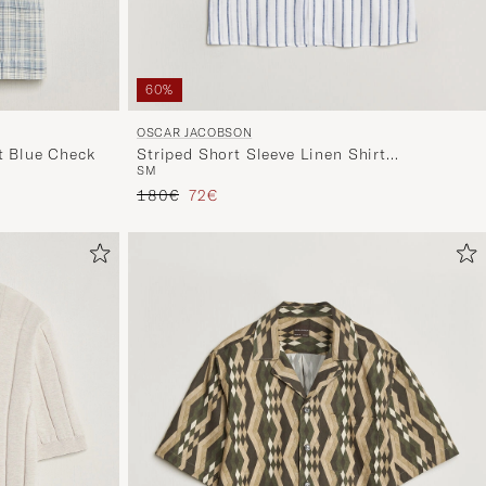
60%
OSCAR JACOBSON
t Blue Check
Striped Short Sleeve Linen Shirt
S
M
Navy/White
Tavallinen hinta
Alennettu hinta
180€
72€