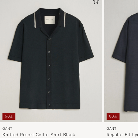
50%
60%
GANT
GANT
Knitted Resort Collar Shirt Black
Regular Fit Ly