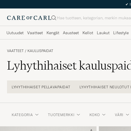
Haku
Uutuudet
Vaatteet
Kengät
Asusteet
Kellot
Laukut
Lifestyle
VAATTEET
/
KAULUSPAIDAT
Lyhythihaiset kauluspai
LYHYTHIHAISET PELLAVAPAIDAT
LYHYTHIHAISET NEULOTUT 
KATEGORIA
TUOTEMERKKI
KOKO
VÄRI