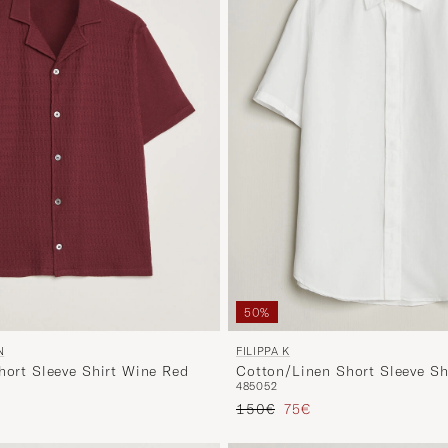
50%
N
FILIPPA K
hort Sleeve Shirt Wine Red
Cotton/Linen Short Sleeve Sh
48
50
52
ta
tu hinta
Tavallinen hinta
Alennettu hinta
150€
75€