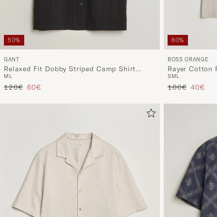
50%
60%
GANT
BOSS ORANGE
Relaxed Fit Dobby Striped Camp Shirt
Rayer Cotton 
M
L
S
M
L
Black
Tavallinen hinta
Alennettu hinta
Tavallinen hin
Alennet
120€
60€
100€
40€