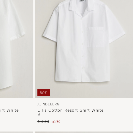
60%
J.LINDEBERG
irt White
Ellis Cotton Resort Shirt White
M
Tavallinen hinta
Alennettu hinta
130€
52€