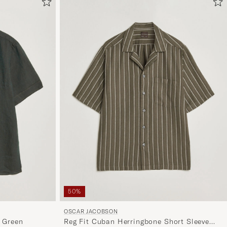
Tyylineuv
avulla
ja
saat
omaan
tyyliisi
sopivan
lajittelun
tuotteille
50%
OSCAR JACOBSON
k Green
Reg Fit Cuban Herringbone Short Sleeve