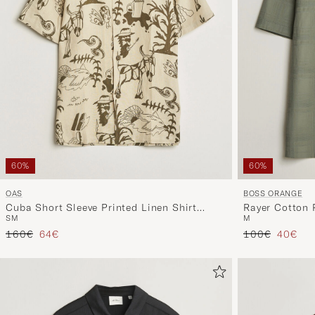
60%
60%
OAS
BOSS ORANGE
Cuba Short Sleeve Printed Linen Shirt
Rayer Cotton 
S
M
M
Poplan
Tavallinen hinta
Alennettu hinta
Tavallinen hin
Alennet
160€
64€
100€
40€