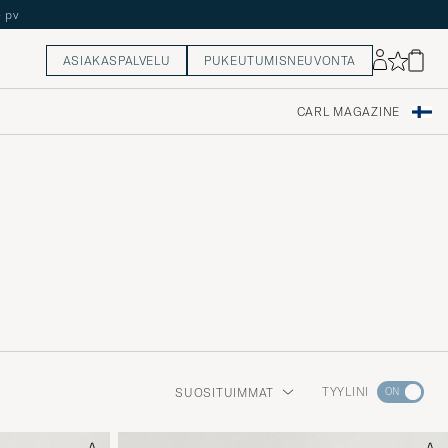
ASIAKASPALVELU
PUKEUTUMISNEUVONTA
CARL MAGAZINE
Aktivoi
TYYLINI
SUOSITUIMMAT
Minun
tyylini