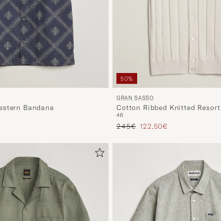
50%
GRAN SASSO
Cotton Ribbed Knitted Resort 
estern Bandana
46
Beige
Tavallinen hinta
Alennettu hinta
ta
tu hinta
245€
122,50€