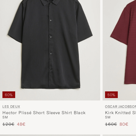
60%
50%
LES DEUX
OSCAR JACOBSO
Hector Plissé Short Sleeve Shirt Black
Kirk Knitted S
S
M
S
M
Tavallinen hinta
Alennettu hinta
Tavallinen hin
Alennet
120€
48€
160€
80€