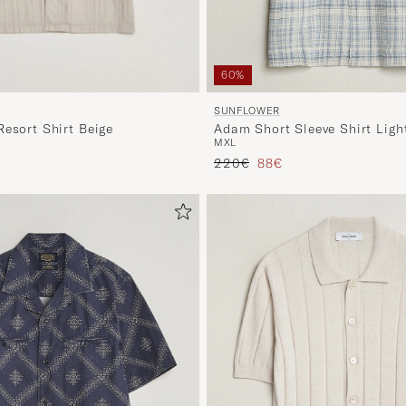
60%
SUNFLOWER
Resort Shirt Beige
Adam Short Sleeve Shirt Ligh
M
XL
ta
tu hinta
Tavallinen hinta
Alennettu hinta
220€
88€