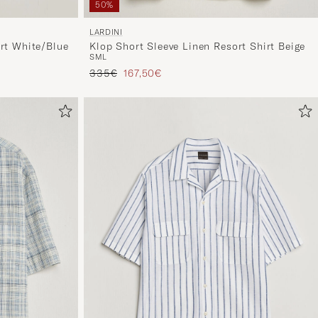
50%
LARDINI
rt White/Blue
Klop Short Sleeve Linen Resort Shirt Beige
S
M
L
Tavallinen hinta
Alennettu hinta
335€
167,50€