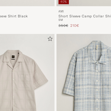
40%
AMI
eeve Shirt Black
Short Sleeve Camp Collar Shi
S
M
ta
tu hinta
Tavallinen hinta
Alennettu hinta
350€
210€