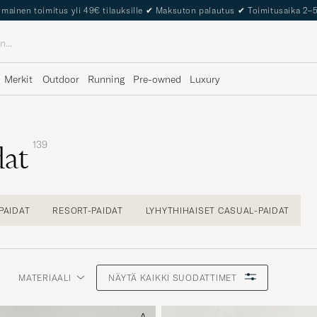
The Care of Carl Passport
Merkit
Outdoor
Running
Pre-owned
Luxury
139
dat
PAIDAT
RESORT-PAIDAT
LYHYTHIHAISET CASUAL-PAIDAT
MATERIAALI
NÄYTÄ KAIKKI SUODATTIMET