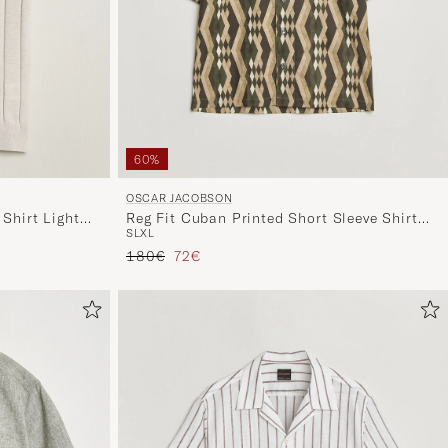
60%
OSCAR JACOBSON
Shirt Light
Reg Fit Cuban Printed Short Sleeve Shirt
S
L
XL
Olive
Tavallinen hinta
Alennettu hinta
180€
72€