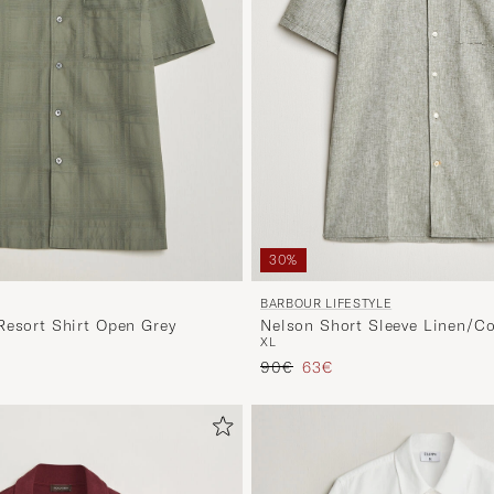
30%
BARBOUR LIFESTYLE
Nelson Short Sleeve Linen/Co
Resort Shirt Open Grey
XL
Bleached Olive
Tavallinen hinta
Alennettu hinta
ta
tu hinta
90€
63€