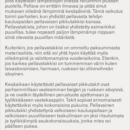
puolella. Pellava on erittäin ilmavaa ja pitää sinut
mukavan viileänä lämpiminä kesäpäivinä. Tämä vaikutus
toimii parhaiten, kun yhdistät
pellavasta
tehdyn
kauluspaidan
pellavaisen pikkutakkisi kanssa.
Pellavatakista, johon on lisäksi yhdistetty esimerkiksi
puuvillaa, tulee nopeasti paljon lämpimämpi riippuen
siinä olevasta puuvillan määrästä.
Kuitenkin, jos pellavatakkisi on ommeltu paksummasta
materiaalista, niin sitä voi yhtä hyvin käyttää myös
viileämpinä ja valottomampina vuodenaikoina. Etenkin,
jos karkea pellavatakkisi on tummemman värin kuten
laivastonsinisen, harmaan, ruskean tai oliivinvihreän
sävyinen.
Kesäaikaan käytettävät pellavaiset pikkutakit ovat
parhaimmillaan vaaleamman beigen ja ruskean sävyissä,
ja ne ovatkin täydellinen perustuote ajattomaan ja
tyylikkääseen vaatekaappiin. Takit sopivat erinomaisesti
käytettäviksi myös kokonaisina
pukuina
. Pellavainen
pikkutakki yhdistettynä valkoiseen
kauluspaitaan
ja
valkoiseen
puuvillaiseen taskuliinaan
on yksi riisutuimpia
ja tyylikkäimpiä asukokonaisuuksia, jonka mies voi
päälleen pukea.