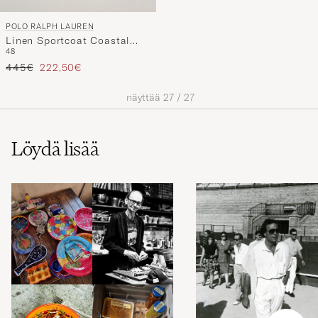
POLO RALPH LAUREN
Linen Sportcoat Coastal
48
Beige
Tavallinen hinta
Alennettu hinta
445€
222,50€
näyttää
27
/
27
Löydä lisää