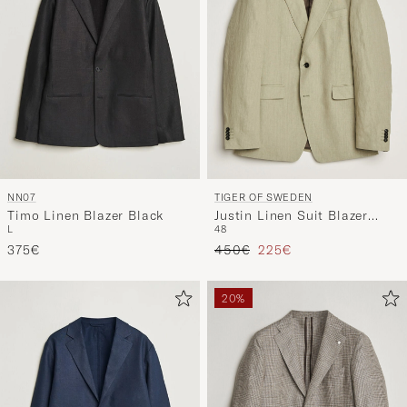
NN07
TIGER OF SWEDEN
Timo Linen Blazer Black
Justin Linen Suit Blazer
L
48
Mole
Tavallinen hinta
Alennettu hinta
375€
450€
225€
20%