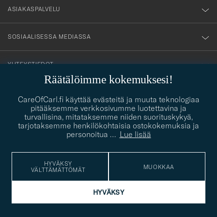
nyhetsbrev!
ASIAKASPALVELU
SOSIAALISESSA MEDIASSA
YHTEYSTIEDOT
Räätälöimme kokemuksesi!
PUKEUTUMISNEUVONTA
CareOfCarl.fi käyttää evästeitä ja muuta teknologiaa
pitääksemme verkkosivumme luotettavina ja
turvallisina, mitataksemme niiden suorituskykyä,
Kaipaatko apua oman tyylisi löytämiseen? Me autamme sinua
contact@careofcarl.com
tarjotaksemme henkilökohtaisia ostokokemuksia ja
mielellämme!
personoitua
…
Lue lisää
PUKEUTUMISNEUVONTA
HYVÄKSY
MUOKKAA
VÄLTTÄMÄTTÖMÄT
© Care of Carl 2026
HYVÄKSY