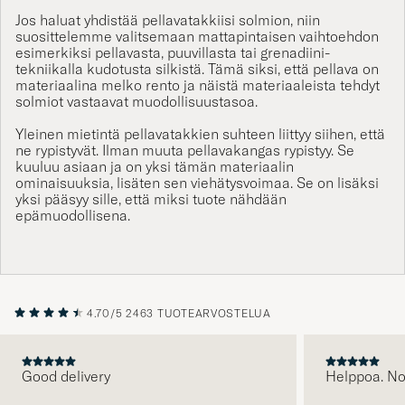
Jos haluat yhdistää pellavatakkiisi
solmion
, niin
suosittelemme valitsemaan mattapintaisen vaihtoehdon
esimerkiksi pellavasta, puuvillasta tai grenadiini-
tekniikalla kudotusta silkistä. Tämä siksi, että pellava on
materiaalina melko rento ja näistä materiaaleista tehdyt
solmiot
vastaavat muodollisuustasoa.
Yleinen mietintä pellavatakkien suhteen liittyy siihen, että
ne rypistyvät. Ilman muuta pellavakangas rypistyy. Se
kuuluu asiaan ja on yksi tämän materiaalin
ominaisuuksia, lisäten sen viehätysvoimaa. Se on lisäksi
yksi pääsyy sille, että miksi tuote nähdään
epämuodollisena.
4.70/5
2463 TUOTEARVOSTELUA
Good delivery
Helppoa. N
EDELLINEN