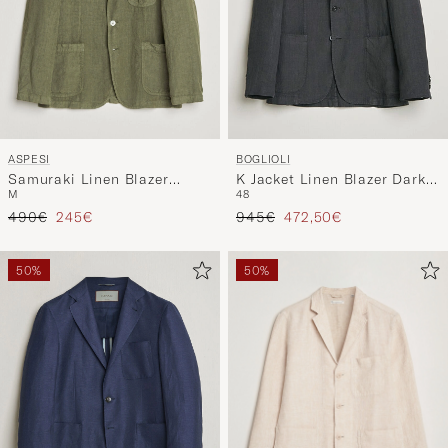
ASPESI
BOGLIOLI
Samuraki Linen Blazer
K Jacket Linen Blazer Dark
M
48
Military
Brown
Tavallinen hinta
Alennettu hinta
Tavallinen hinta
Alennettu hinta
490€
245€
945€
472,50€
50%
50%