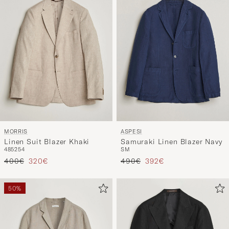
MORRIS
ASPESI
Linen Suit Blazer Khaki
Samuraki Linen Blazer Navy
48
52
54
S
M
Tavallinen hinta
Alennettu hinta
Tavallinen hinta
Alennettu hinta
400€
320€
490€
392€
50%