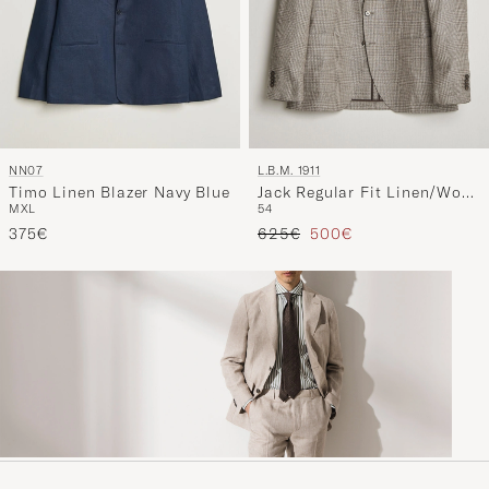
NN07
L.B.M. 1911
Timo Linen Blazer Navy Blue
Jack Regular Fit Linen/Wool
M
XL
54
Checked Blazer Taupe
Tavallinen hinta
Alennettu hinta
375€
625€
500€