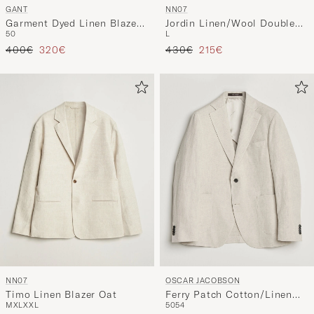
GANT
NN07
Garment Dyed Linen Blazer
Jordin Linen/Wool Double
50
L
Evening Blue
Breasted Blazer Khaki
Tavallinen hinta
Alennettu hinta
Tavallinen hinta
Alennettu hinta
400€
320€
Melange
430€
215€
NN07
OSCAR JACOBSON
Timo Linen Blazer Oat
Ferry Patch Cotton/Linen
M
XL
XXL
50
54
Blazer Off White
375€
550€