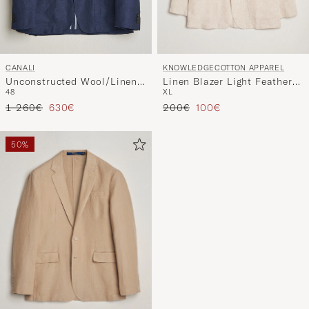
KNOWLEDGECOTTON APPAREL
CANALI
Linen Blazer Light Feather
Unconstructed Wool/Linen
XL
48
Grey
Blazer Dark Blue
Tavallinen hinta
Alennettu hinta
Tavallinen hinta
Alennettu hinta
200€
100€
1 260€
630€
50%