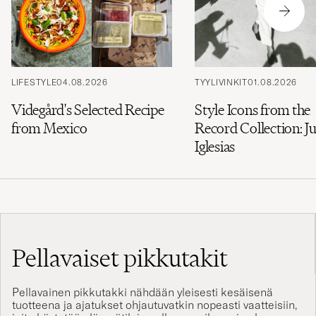
LIFESTYLE
04.08.2026
TYYLIVINKIT
01.08.2026
Videgård's Selected Recipe
Style Icons from the
from Mexico
Record Collection: Ju
Iglesias
Pellavaiset pikkutakit
Pellavainen pikkutakki nähdään yleisesti kesäisenä
tuotteena ja ajatukset ohjautuvatkin nopeasti
vaatteisiin
,
joita käytetään lämpötilojen ollessa reilummin plussan