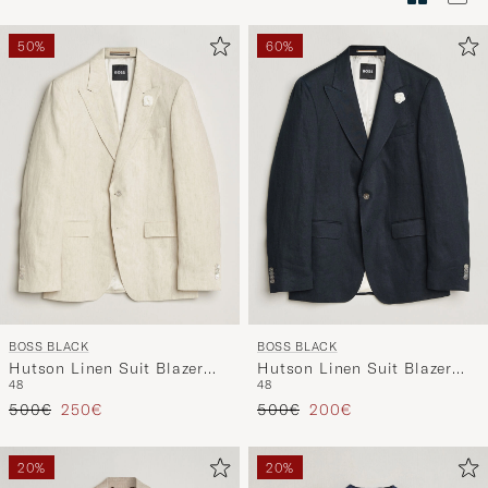
Tyylineuv
avulla
50%
60%
ja
saat
omaan
tyyliisi
sopivan
lajittelun
tuotteille
BOSS BLACK
BOSS BLACK
Hutson Linen Suit Blazer
Hutson Linen Suit Blazer
48
48
Open Beige
Dark Blue
Tavallinen hinta
Alennettu hinta
Tavallinen hinta
Alennettu hinta
500€
250€
500€
200€
20%
20%