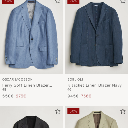
OSCAR JACOBSON
BOGLIOLI
Ferry Soft Linen Blazer
K Jacket Linen Blazer Navy
48
46
Light Blue
Tavallinen hinta
Alennettu hinta
Tavallinen hinta
Alennettu hinta
550€
275€
945€
756€
50%