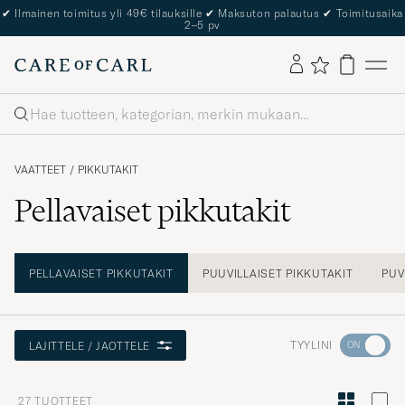
The Care of Carl Passport
Haku
VAATTEET
/
PIKKUTAKIT
Pellavaiset pikkutakit
PELLAVAISET PIKKUTAKIT
PUUVILLAISET PIKKUTAKIT
PUV
Aktivoi
TYYLINI
LAJITTELE / JAOTTELE
Minun
tyylini
27
TUOTTEET