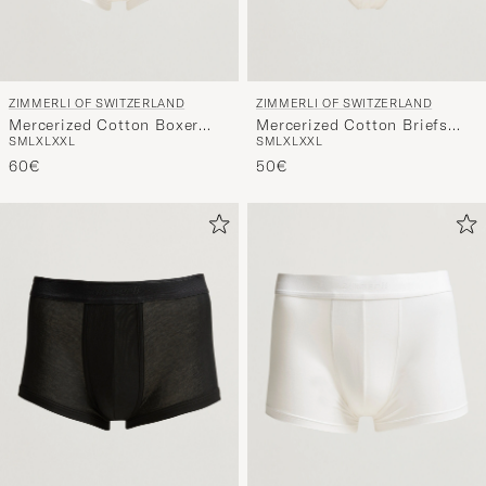
ZIMMERLI OF SWITZERLAND
ZIMMERLI OF SWITZERLAND
Mercerized Cotton Boxer
Mercerized Cotton Briefs
S
M
L
XL
XXL
S
M
L
XL
XXL
Briefs White
White
60€
50€