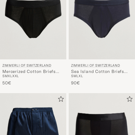
ZIMMERLI OF SWITZERLAND
ZIMMERLI OF SWITZERLAND
Mercerized Cotton Briefs
Sea Island Cotton Briefs
S
M
XL
XXL
S
M
L
XL
Black
Navy
50€
90€