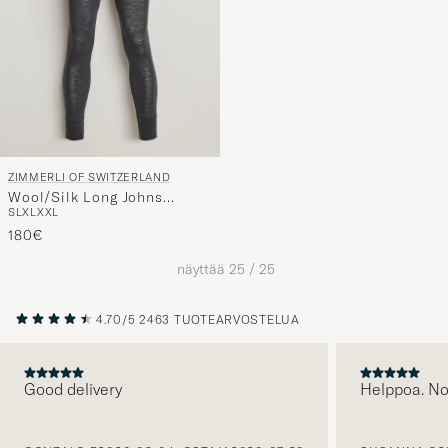
ZIMMERLI OF SWITZERLAND
Wool/Silk Long Johns
S
L
XL
XXL
Charcoal
180€
näyttää
25
/
25
4.70/5
2463 TUOTEARVOSTELUA
Good delivery
Helppoa. N
EDELLINEN