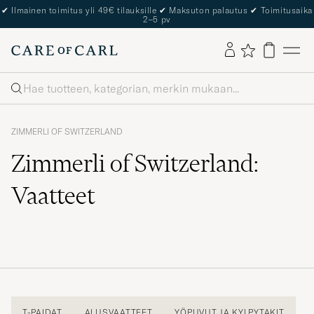
✔
Ilmainen toimitus yli 49€ tilauksille
✔
Maksuton palautus
✔
Toimitusaika
2–5 pv
Haku
ZIMMERLI OF SWITZERLAND
Zimmerli of Switzerland:
Vaatteet
T-PAIDAT
ALUSVAATTEET
YÖPUVUT JA KYLPYTAKIT