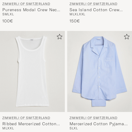
ZIMMERLI OF SWITZERLAND
ZIMMERLI OF SWITZERLAND
Pureness Modal Crew Neck
Sea Island Cotton Crew
S
M
L
XL
M
L
XL
XXL
T-Shirt White
Neck T-shirt Navy
100€
150€
ZIMMERLI OF SWITZERLAND
ZIMMERLI OF SWITZERLAND
Ribbed Mercerized Cotton
Mercerized Cotton Pyjamas
M
L
XXL
S
L
XL
Tank Top White
Light Blue