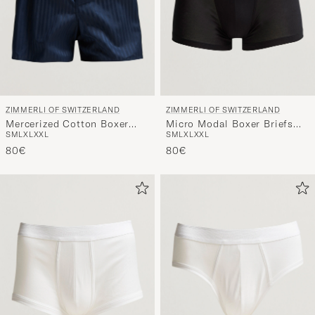
ZIMMERLI OF SWITZERLAND
ZIMMERLI OF SWITZERLAND
Mercerized Cotton Boxer
Micro Modal Boxer Briefs
S
M
L
XL
XXL
S
M
L
XL
XXL
Shorts Navy
Black
80€
80€