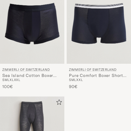
ZIMMERLI OF SWITZERLAND
ZIMMERLI OF SWITZERLAND
Sea Island Cotton Boxer
Pure Comfort Boxer Shorts
S
M
L
XL
XXL
S
M
L
XXL
Briefs Navy
Navy
100€
90€