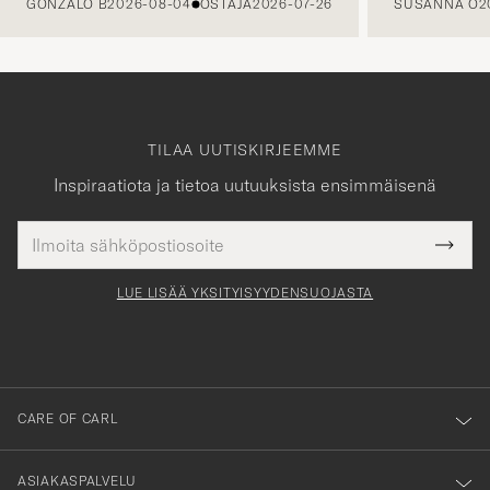
GONZALO B
2026-08-04
OSTAJA
2026-07-26
SUSANNA O
2
TILAA UUTISKIRJEEMME
Inspiraatiota ja tietoa uutuuksista ensimmäisenä
Sähköpostiosoite
Tack
kollinen
Submi
för
tieto
Newsl
Form
LUE LISÄÄ YKSITYISYYDENSUOJASTA
att
du
anmälde
dig
till
CARE OF CARL
vårt
nyhetsbrev!
ASIAKASPALVELU