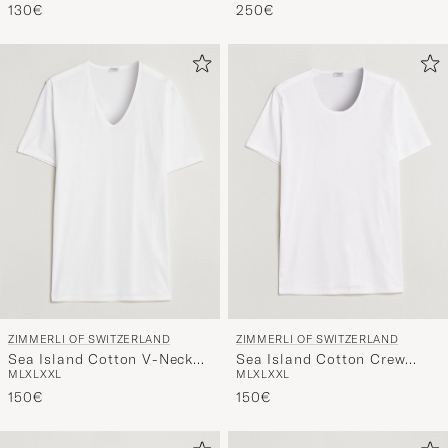
130€
250€
ZIMMERLI OF SWITZERLAND
ZIMMERLI OF SWITZERLAND
Sea Island Cotton V-Neck
Sea Island Cotton Crew
M
L
XL
XXL
M
L
XL
XXL
T-Shirt White
Neck T-Shirt White
150€
150€