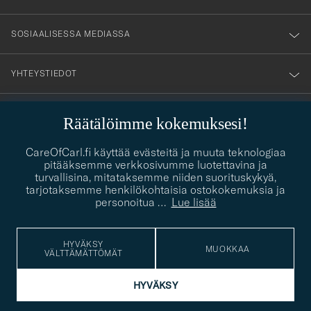
SOSIAALISESSA MEDIASSA
YHTEYSTIEDOT
Räätälöimme kokemuksesi!
PUKEUTUMISNEUVONTA
CareOfCarl.fi käyttää evästeitä ja muuta teknologiaa
Kaipaatko apua oman tyylisi löytämiseen? Me autamme sinua
pitääksemme verkkosivumme luotettavina ja
contact@careofcarl.com
mielellämme!
turvallisina, mitataksemme niiden suorituskykyä,
tarjotaksemme henkilökohtaisia ostokokemuksia ja
PUKEUTUMISNEUVONTA
personoitua
…
Lue lisää
HYVÄKSY
MUOKKAA
VÄLTTÄMÄTTÖMÄT
© Care of Carl 2026
HYVÄKSY