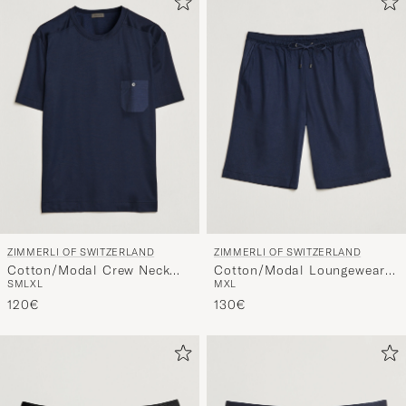
ZIMMERLI OF SWITZERLAND
ZIMMERLI OF SWITZERLAND
Cotton/Modal Crew Neck
Cotton/Modal Loungewear
S
M
L
XL
M
XL
Loungwear T-Shirt Midnight
Shorts Midnight
120€
130€