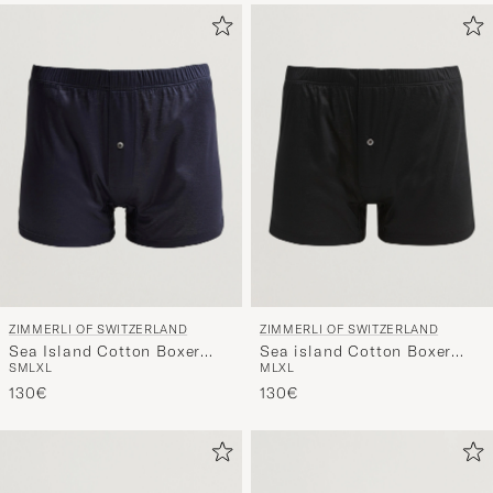
ZIMMERLI OF SWITZERLAND
ZIMMERLI OF SWITZERLAND
Sea Island Cotton Boxer
Sea island Cotton Boxer
S
M
L
XL
M
L
XL
Shorts Navy
Shorts Black
130€
130€