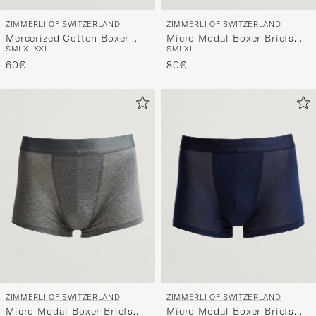
ZIMMERLI OF SWITZERLAND
ZIMMERLI OF SWITZERLAND
Mercerized Cotton Boxer
Micro Modal Boxer Briefs
S
M
L
XL
XXL
S
M
L
XL
Briefs Black
White
60€
80€
ZIMMERLI OF SWITZERLAND
ZIMMERLI OF SWITZERLAND
Micro Modal Boxer Briefs
Micro Modal Boxer Briefs