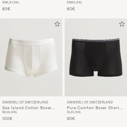
S
M
L
XL
XXL
S
M
XL
XXL
Grey Melange
Navy
80€
80€
ZIMMERLI OF SWITZERLAND
ZIMMERLI OF SWITZERLAND
Sea Island Cotton Boxer
Pure Comfort Boxer Shorts
M
L
XL
XXL
S
L
XL
XXL
Briefs White
Black
100€
90€