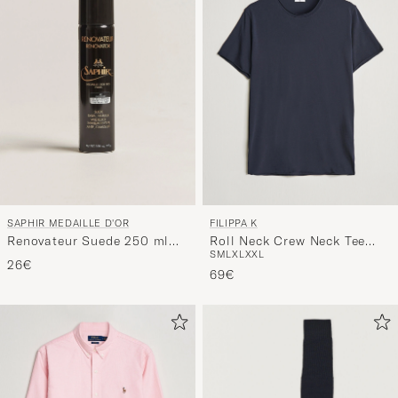
SAPHIR MEDAILLE D'OR
FILIPPA K
Renovateur Suede 250 ml
Roll Neck Crew Neck Tee
S
M
L
XL
XXL
Spray Neutral
Navy
26€
69€