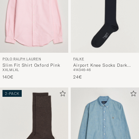
POLO RALPH LAUREN
FALKE
Slim Fit Shirt Oxford Pink
Airport Knee Socks Dark
XXL
M
L
XL
41
43
46-46
Navy
140€
24€
2-PACK