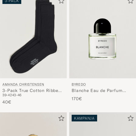
3-PACK
ja
saat
omaan
tyyliisi
sopivan
lajittelun
tuotteille
AMANDA CHRISTENSEN
BYREDO
3-Pack True Cotton Ribbed
Blanche Eau de Parfum
39-42
43-46
Socks Black
50ml
170€
40€
KAMPANJA