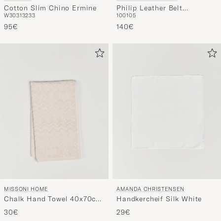
Cotton Slim Chino Ermine
Philip Leather Belt
W30
31
32
33
100
105
Mahogany
95€
140€
MISSONI HOME
AMANDA CHRISTENSEN
Chalk Hand Towel 40x70cm
Handkercheif Silk White
Beige
30€
29€