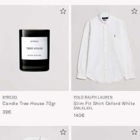
BYREDO
POLO RALPH LAUREN
Candle Tree House 70gr
Slim Fit Shirt Oxford White
S
M
L
XL
XXL
39€
140€