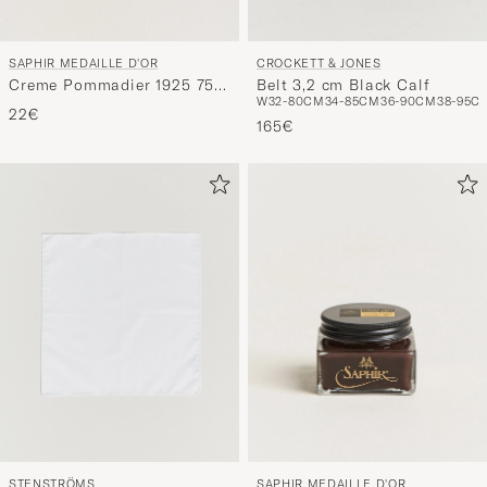
SAPHIR MEDAILLE D'OR
CROCKETT & JONES
Creme Pommadier 1925 75
Belt 3,2 cm Black Calf
W32-80CM
34-85CM
36-90CM
38-95C
ml Neutral
22€
165€
STENSTRÖMS
SAPHIR MEDAILLE D'OR