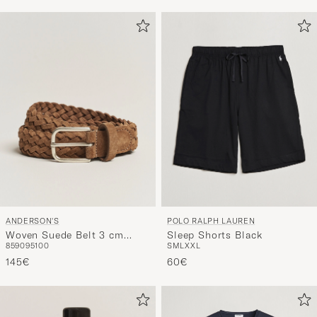
ANDERSON'S
POLO RALPH LAUREN
Woven Suede Belt 3 cm
Sleep Shorts Black
85
90
95
100
S
M
L
XXL
Light Brown
145€
60€