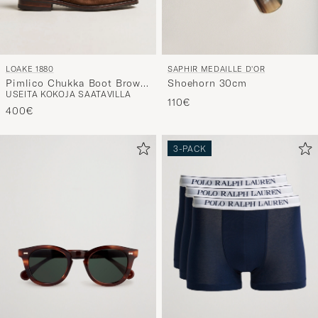
LOAKE 1880
SAPHIR MEDAILLE D'OR
Pimlico Chukka Boot Brown
Shoehorn 30cm
USEITA KOKOJA SAATAVILLA
Suede
110€
400€
3-PACK