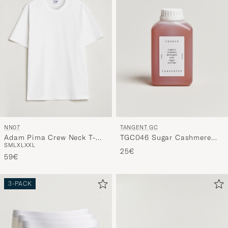
NN07
TANGENT GC
Adam Pima Crew Neck T-
TGC046 Sugar Cashmere
S
M
L
XL
XXL
Shirt White
Detergent
25€
59€
3-PACK