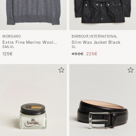
MORGANO
BARBOUR INTERNATIONAL
Extra Fine Merino Wool
Slim Wax Jacket Black
S
M
L
XL
S
L
Crewneck Mid Grey
Tavallinen hinta
Alennettu hinta
125€
450€
225€