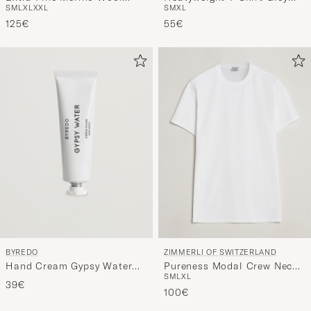
S
M
L
XL
XXL
S
M
XL
Crewneck Black
Melange
125€
55€
BYREDO
ZIMMERLI OF SWITZERLAND
Hand Cream Gypsy Water
Pureness Modal Crew Neck
S
M
L
XL
30ml
T-Shirt White
39€
100€