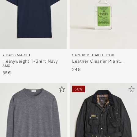
A DAY'S MARCH
SAPHIR MEDAILLE D'OR
Heavyweight T-Shirt Navy
Leather Cleaner Plant
S
M
XL
Based 100ml
24€
55€
50%