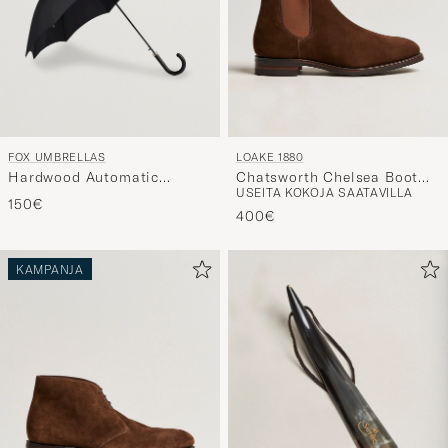
FOX UMBRELLAS
LOAKE 1880
Hardwood Automatic
Chatsworth Chelsea Boot
USEITA KOKOJA SAATAVILLA
Umbrella Black
Tobacco Suede
150€
400€
KAMPANJA