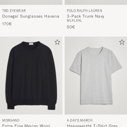
TBD EYEWEAR
POLO RALPH LAUREN
Donegal Sunglasses Havana
3-Pack Trunk Navy
M
L
XL
XXL
170€
50€
MORGANO
A DAY'S MARCH
Extra Fine Merino Wool
Heavyweight T-Shirt Grey