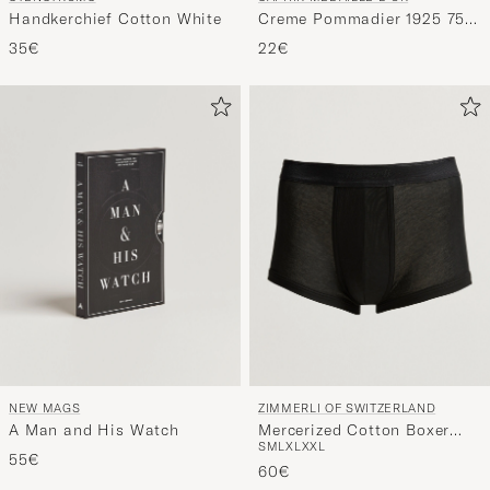
Handkerchief Cotton White
Creme Pommadier 1925 75
ml Parisien Brown
35€
22€
NEW MAGS
ZIMMERLI OF SWITZERLAND
A Man and His Watch
Mercerized Cotton Boxer
S
M
L
XL
XXL
Briefs Black
55€
60€