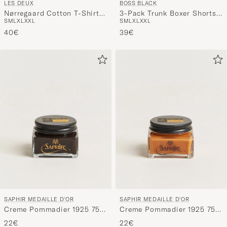
LES DEUX
BOSS BLACK
Nørregaard Cotton T-Shirt
3-Pack Trunk Boxer Shorts
S
M
L
XL
XXL
S
M
L
XL
XXL
Grey Melange
Open Blue
40€
39€
SAPHIR MEDAILLE D'OR
SAPHIR MEDAILLE D'OR
Creme Pommadier 1925 75
Creme Pommadier 1925 75
ml Dark Brown
ml Light Brown
22€
22€