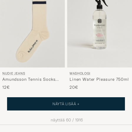
NUDIE JEANS
WASHOLOGI
Amundsson Tennis Socks
Linen Water Pleasure 750ml
Off White/Navy
12€
20€
NÄYTÄ LISÄÄ +
näyttää
60
/
1916