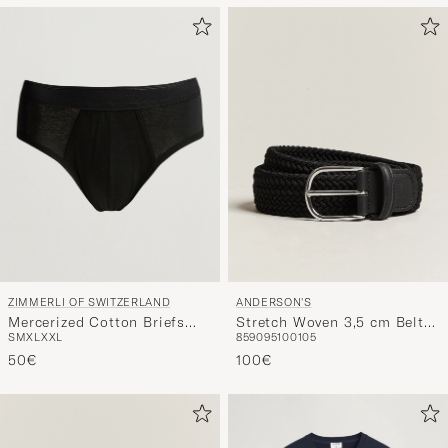
ZIMMERLI OF SWITZERLAND
ANDERSON'S
Mercerized Cotton Briefs
Stretch Woven 3,5 cm Belt
S
M
XL
XXL
85
90
95
100
105
Black
Black
50€
100€