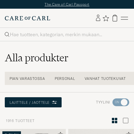
The Care of Carl Passport
Haku
Alla produkter
PIAN VARASTOSSA
PERSONAL
VANHAT TUOTEKUVAT
Aktivoi
TYYLINI
LAJITTELE / JAOTTELE
Minun
tyylini
1916
TUOTTEET
Tyylineuv
avulla