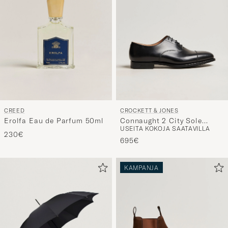
CREED
CROCKETT & JONES
Erolfa Eau de Parfum 50ml
Connaught 2 City Sole
USEITA KOKOJA SAATAVILLA
Black Calf
230€
695€
KAMPANJA