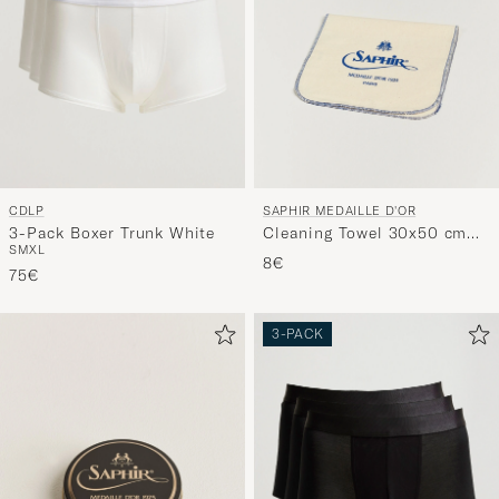
CDLP
SAPHIR MEDAILLE D'OR
3-Pack Boxer Trunk White
Cleaning Towel 30x50 cm
S
M
XL
White
8€
75€
3-PACK