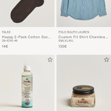
FALKE
POLO RALPH LAUREN
Happy 2-Pack Cotton Socks
Custom Fit Shirt Chambray
39-42
43-46
S
M
L
XL
XXL
Dark Brown
Washed
14€
135€