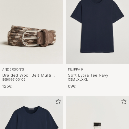
ANDERSON'S
FILIPPA K
Braided Wool Belt Multi
Soft Lycra Tee Navy
85
90
95
100
105
XS
M
L
XL
XXL
Natural
125€
69€