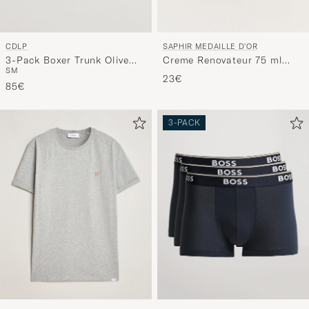
CDLP
SAPHIR MEDAILLE D'OR
3-Pack Boxer Trunk Olive
Creme Renovateur 75 ml
S
M
Green
Neutral
23€
85€
3-PACK