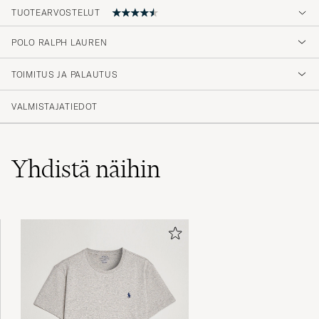
TUOTEARVOSTELUT
4.8
POLO RALPH LAUREN
TOIMITUS JA PALAUTUS
(45 Arvosana)
(37)
VALMISTAJATIEDOT
(6)
(2)
(0)
(0)
Yhdistä näihin
Jättesnygg
CECILIA H
OSTETTU OSOITTEESSA CAREOFCARL.SE
Bra service