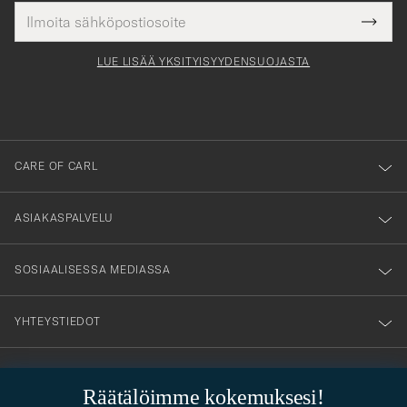
Sähköpostiosoite
Tack
kollinen
Submi
för
tieto
Newsl
Form
LUE LISÄÄ YKSITYISYYDENSUOJASTA
att
du
anmälde
dig
till
CARE OF CARL
vårt
nyhetsbrev!
ASIAKASPALVELU
SOSIAALISESSA MEDIASSA
YHTEYSTIEDOT
Räätälöimme kokemuksesi!
PUKEUTUMISNEUVONTA