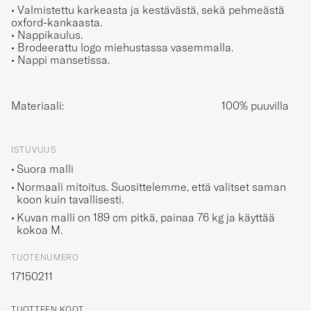
• Valmistettu karkeasta ja kestävästä, sekä pehmeästä
oxford-kankaasta.
• Nappikaulus.
• Brodeerattu logo miehustassa vasemmalla.
• Nappi mansetissa.
Materiaali:
100% puuvilla
ISTUVUUS
Suora malli
Normaali mitoitus. Suosittelemme, että valitset saman
koon kuin tavallisesti.
Kuvan malli on 189 cm pitkä, painaa 76 kg ja käyttää
kokoa
M
.
TUOTENUMERO
17150211
TUOTTEEN KOOT