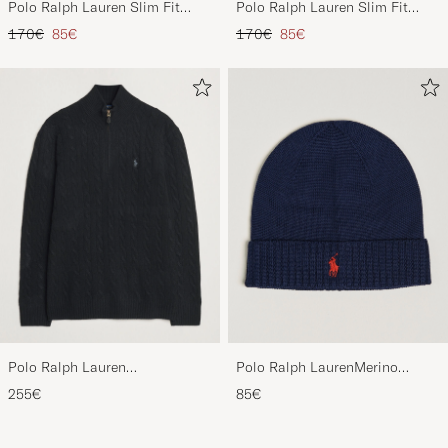
Polo Ralph Lauren Slim Fit
Polo Ralph Lauren Slim Fit
Stretch Chinos Beige
Stretch Chinos Black
Tavallinen hinta
Alennettu hinta
Tavallinen hinta
Alennettu hinta
170€
85€
170€
85€
Polo Ralph Lauren
Polo Ralph LaurenMerino
Wool/Cashmere Cable Half Zip
BeanieHunter Navy
255€
85€
Polo Black