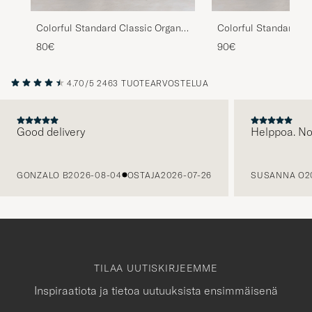
Colorful Standard Classic Organic
Colorful Standard Cl
Oxford Button Down Shirt Deep
Oxford Button Down 
80€
90€
Black
Grey
4.70/5
2463 TUOTEARVOSTELUA
Good delivery
Helppoa. N
EDELLINEN
GONZALO B
2026-08-04
OSTAJA
2026-07-26
SUSANNA O
2
TILAA UUTISKIRJEEMME
Inspiraatiota ja tietoa uutuuksista ensimmäisenä