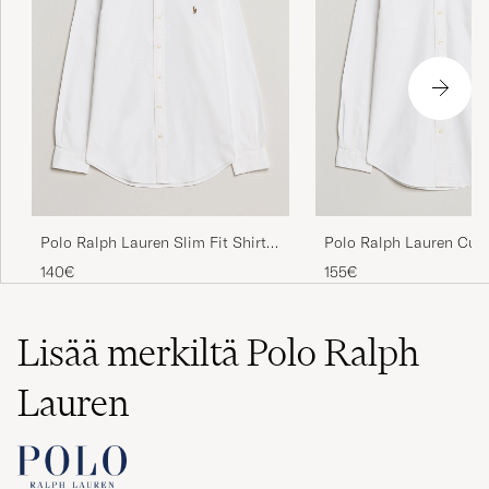
Supernöjd perfekt i storlek. Snabb hantering,
återkommer
LENA L
OSTETTU OSOITTEESSA CAREOFCARL.SE
Polo som alltid fint matrial och perfekt
sömmnad
Polo Ralph Lauren Slim Fit Shirt
Polo Ralph Lauren Cus
Oxford White
Oxford Shirt White
ARNE L
OSTETTU OSOITTEESSA CAREOFCARL.SE
140€
155€
Lisää merkiltä Polo Ralph
👍👍👍👍👍👍👍👍👍👍👍👍👍👍
Lauren
KRZYSZTOF W
OSTETTU OSOITTEESSA CAREOFCARL.DE