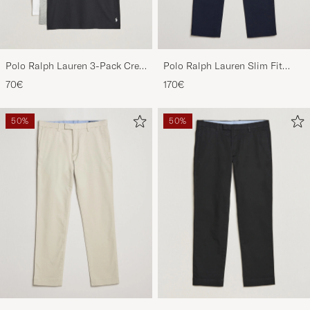
Polo Ralph Lauren 3-Pack Crew
Polo Ralph Lauren Slim Fit
Neck T-Shirt
Stretch Chinos Aviator Navy
70€
170€
White/Black/Andover Heather
50%
50%