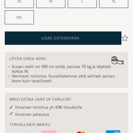
XS
M
L
XL
XXL
LISÄÄ OSTOSKORIIN
LÖYDÄ OIKEA KOKO
Kuvan malli on 189 cm pitkä, painaa 76 kg ja käyttää
kokoa
M
.
Normaali mitoitus. Suosittelemme, että valitset saman
koon kuin tavallisesti.
MIKSI OSTAA CARE OF CARLILTA?
Ilmainen toimitus yli 49€ tilauksille
Ilmainen palautus
TURVALLINEN MAKSU