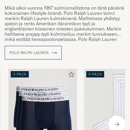
Jättefin Oxfordskjorta i en härlig ”vintage”
Mikä alkoi vuonna 1967 solmiomallistona on tänä päivänä
bomullskvalitet! Glad att Jag köpte två!
kokonainen lifestyle-brändi. Polo Ralph Lauren toimii
merkin Ralph Lauren kulmakivenä. Mallistossa yhdistyy
OLLE E
OSTETTU OSOITTEESSA CAREOFCARL.SE
ajaton ja rento Amerikan itärannikon tyyli ja
englantilainen klassinen miesten pukeutuminen. Merkin
hallitseva preppy-tyyli kulminoituu merkin tunnukseen,
mikä esittää hevospoolonpelaajaa. Polo Ralph Lauren
tunnus tunnetaankin maailmanlaajuisesti ja merkki toimii
tänä päivänä symbolina aidoille ja perinteitä
POLO RALPH LAUREN
kunnioittaville vaatteille. Mallistosta löytyy muun muassa
klassisia poolopaitoja ja palmikkoneuleita rennolle, mutta
tyylikkäälle pukeutujalle.
3-PACK
6-PACK