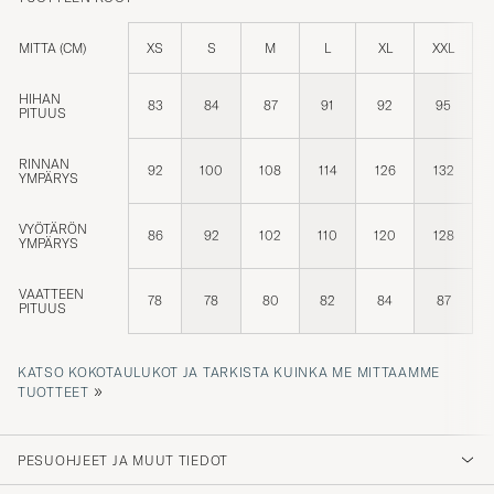
MITTA (CM)
XS
S
M
L
XL
XXL
HIHAN
83
84
87
91
92
95
PITUUS
RINNAN
92
100
108
114
126
132
YMPÄRYS
VYÖTÄRÖN
86
92
102
110
120
128
YMPÄRYS
VAATTEEN
78
78
80
82
84
87
PITUUS
KATSO KOKOTAULUKOT JA TARKISTA KUINKA ME MITTAAMME
»
TUOTTEET
PESUOHJEET JA MUUT TIEDOT