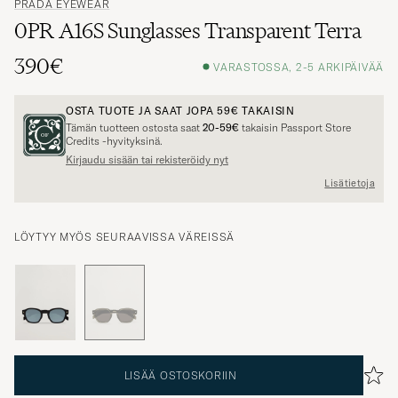
PRADA EYEWEAR
0PR A16S Sunglasses Transparent Terra
390€
VARASTOSSA, 2-5 ARKIPÄIVÄÄ
OSTA TUOTE JA SAAT JOPA
59€
TAKAISIN
Tämän tuotteen ostosta saat
20-59€
takaisin Passport Store
Credits -hyvityksinä.
Kirjaudu sisään tai rekisteröidy nyt
Lisätietoja
LÖYTYY MYÖS SEURAAVISSA VÄREISSÄ
LISÄÄ OSTOSKORIIN