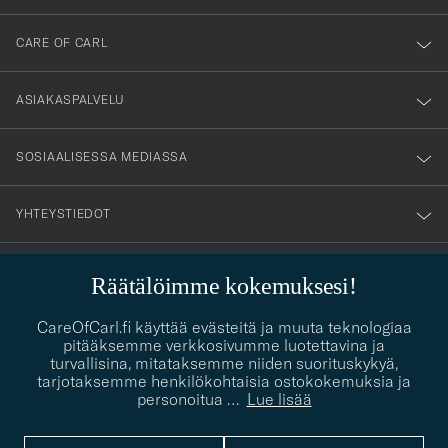
dig
till
CARE OF CARL
vårt
nyhetsbrev!
ASIAKASPALVELU
SOSIAALISESSA MEDIASSA
YHTEYSTIEDOT
Räätälöimme kokemuksesi!
PUKEUTUMISNEUVONTA
CareOfCarl.fi käyttää evästeitä ja muuta teknologiaa
Kaipaatko apua oman tyylisi löytämiseen? Me autamme sinua
pitääksemme verkkosivumme luotettavina ja
contact@careofcarl.com
mielellämme!
turvallisina, mitataksemme niiden suorituskykyä,
tarjotaksemme henkilökohtaisia ostokokemuksia ja
PUKEUTUMISNEUVONTA
personoitua
…
Lue lisää