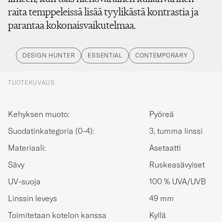
raita temppeleissä lisää tyylikästä kontrastia ja
parantaa kokonaisvaikutelmaa.
DESIGN HUNTER
ESSENTIAL
CONTEMPORARY
TUOTEKUVAUS
Kehyksen muoto:
Pyöreä
Suodatinkategoria (0-4):
3, tumma linssi
Materiaali:
Asetaatti
Sävy
Ruskeasävyiset
UV-suoja
100 % UVA/UVB
Linssin leveys
49 mm
Toimitetaan kotelon kanssa
Kyllä