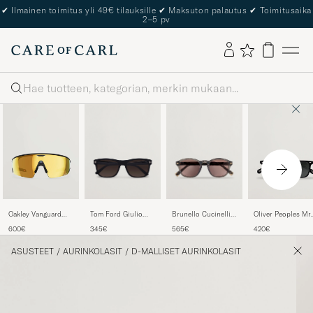
✔
Ilmainen toimitus yli 49€ tilauksille
✔
Maksuton palautus
✔
Toimitusaika
2–5 pv
Haku
Tom Ford Giulio
Brunello Cucinelli
Oakley Vanguard
Oliver Peoples Mr.
FT0698 Sunglasses
0BC4006S
Meta Prizm 24K
Federer II
345€
565€
600€
420€
Black
Sunglasses Grigio
Sunglasses Gold
Sunglasses Black
ASUSTEET
/
AURINKOLASIT
/
D-MALLISET AURINKOLASIT