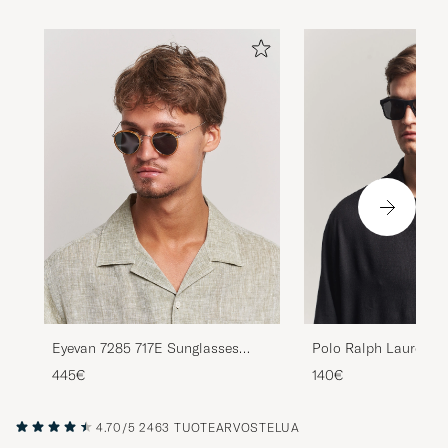
Eyevan 7285 717E Sunglasses
Polo Ralph Lauren 
Silver Honey
Sunglasses Matte Bl
445€
140€
4.70/5
2463 TUOTEARVOSTELUA