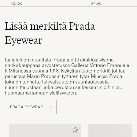
Sunglasses Black
Sunglasses Gold
345€
600€
Lisää merkiltä Prada
Eyewear
Italialainen muotitalo Prada aloitti eksklusiivisena
nahkakauppana arvostetussa Galleria Vittorio Emanuele
II Milanossa vuonna 1913. Nykyään tuotemerkkiä johtaa
perustaja Mario Pradasin tyttären tytär Miuccia Prada,
joka on tunnettu tulevaisuuteen suuntautuvasta
suunnittelustaan, joka perustuu selkeisiin linjoihin ja
huomaamattomaan ylellisyyteen.
Vuonna 1919 Prada sai virallisen toimittajan tittelin Italian
PRADA EYEWEAR
hoviin. Tämä tunnustus antoi Pradalle mahdollisuuden
käyttää "House of Savoy" vaakunaa ja brändin logossa
olevaa solmua, jotka auttoivat tekemään merkistä
italialaisen ylellisyyden suunnannäyttäjän.